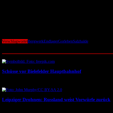
Auch von organisatorischer Seite gibt es gute Nachrichten: Am 31.
einem Vor-Ort-Termin in Gorleben überreicht. „Genehmigungstechnisch
2024 am Abschlussbetriebsplan gearbeitet.
„Der Plan enthält den Status Quo über die Anlage sowie die laufenden
erklärt Matthias Lange. Das LBEG muss den Plan nun prüfen und gen
fest vor. Er gilt bis zur Entlassung des Projekts aus der Bergaufsicht.
Verschlagwortet
Bergwerk
Endlager
Gorleben
Salzhalde
Ähnliche Beiträge
Schüsse vor Bielefelder Hauptbahnhof
9. August 2026
9. August 2026
Leipziger Drohnen: Russland weist Vorwürfe zurück
8. August 2026
8. August 2026