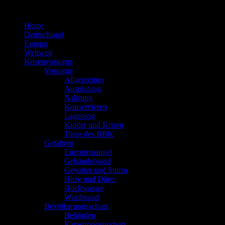
Zum
Inhalt
Home
springen
Deutschland
Europa
Weltweit
Krisenvorsorge
Vorsorge
Allgemeines
Ausrüstung
Nahrung
Konservieren
Lagerung
Kinder und Krisen
Tipps des BBK
Gefahren
Energiemangel
Gebäudebrand
Gewitter und Sturm
Hitze und Dürre
Hochwasser
Waldbrand
Bevölkerungsschutz
Behörden
Katastrophenschutz