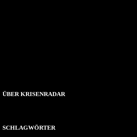
ÜBER KRISENRADAR
Das Krisenradar ist ein innovatives Projekt, das darauf abzielt, 
Industrieunfälle, Pandemien, terroristische Angriffe und Migrationsk
informieren.
SCHLAGWÖRTER