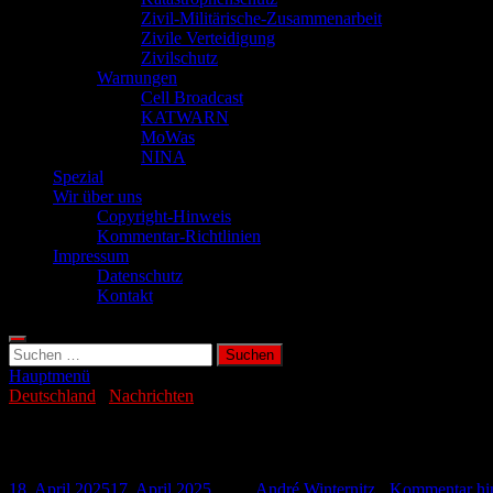
Zivil-Militärische-Zusammenarbeit
Zivile Verteidigung
Zivilschutz
Warnungen
Cell Broadcast
KATWARN
MoWas
NINA
Spezial
Wir über uns
Copyright-Hinweis
Kommentar-Richtlinien
Impressum
Datenschutz
Kontakt
Suchen
nach:
Hauptmenü
Deutschland
/
Nachrichten
50.000 Tonnen Salz nach unter Tage verbr
18. April 2025
17. April 2025
-
von
André Winternitz
-
Kommentar hin