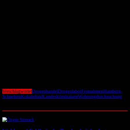
wurde – faktisch als improvisiertes Drogenlabor mitten in einem
Wohngebiet.
Festgenommen wurden drei Männer im Alter von 34, 41 und 53
Jahren. Zwei von ihnen besitzen die spanische Staatsangehörigkeit,
der dritte stammt aus der Dominikanischen Republik. Nach ihrer
erkennungsdienstlichen Behandlung wurden sie in das
Untersuchungsgefängnis gebracht und sollen nun einem Haftrichter
vorgeführt werden.
Die Ermittler gehen davon aus, dass es sich bei dem sichergestellten
Kokain um Ware für den Weiterverkauf im großen Stil handelt. Der
Straßenverkaufswert dürfte nach ersten Schätzungen im
Millionenbereich liegen. Die Polizei prüft nun, ob die Männer Teil
eines größeren internationalen Drogennetzwerks sind und ob es
weitere beteiligte Personen oder Lagerorte gibt.
Verschlagwortet
Drogenhandel
Drogenlabor
Festnahmen
Hamburg-
Schnelsen
Kokainfund
Landeskriminalamt
Wohnungdurchsuchung
Ähnliche Beiträge