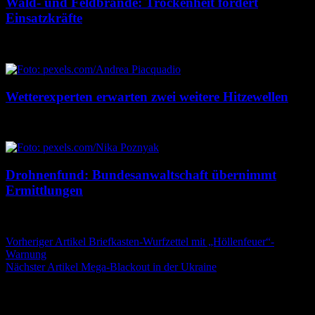
Wald- und Feldbrände: Trockenheit fordert
Einsatzkräfte
7. August 2026
7. August 2026
Wetterexperten erwarten zwei weitere Hitzewellen
7. August 2026
7. August 2026
Drohnenfund: Bundesanwaltschaft übernimmt
Ermittlungen
7. August 2026
7. August 2026
Beitragsnavigation
Vorheriger Artikel
Briefkasten-Wurfzettel mit „Höllenfeuer“-
Warnung
Nächster Artikel
Mega-Blackout in der Ukraine
Schreibe einen Kommentar