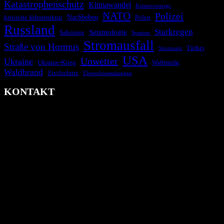
Katastrophenschutz
Klimawandel
Krisenvorsorge
NATO
Polizei
kritische Infrastruktur
Nachbeben
Polen
Russland
Starkregen
Seismologie
Sabotage
Spanien
Stromausfall
Straße von Hormus
Türkei
Stromnetz
USA
Unwetter
Ukraine
Ukraine-Krieg
Waffenruhe
Waldbrand
Zivilschutz
Überschwemmungen
KONTAKT
krisenradar.org
Herausgegeben von winternitzmedia
Pollhansheide 38a
D-33758 Schloß Holte-Stukenbrock
Telefon: +49 174 9448913
Mail: kontakt@krisenradar.org
www.krisenradar.org
E-Mail-Support
service@krisenradar.org
Servicezeiten
Montag – Freitag 09:00 – 17:00 Uhr (E-Mail)