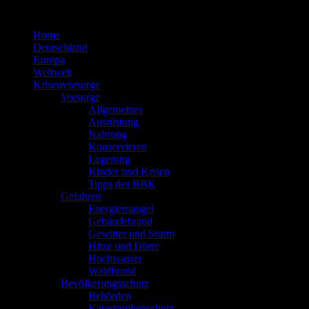
Zum
Inhalt
Home
springen
Deutschland
Europa
Weltweit
Krisenvorsorge
Vorsorge
Allgemeines
Ausrüstung
Nahrung
Konservieren
Lagerung
Kinder und Krisen
Tipps des BBK
Gefahren
Energiemangel
Gebäudebrand
Gewitter und Sturm
Hitze und Dürre
Hochwasser
Waldbrand
Bevölkerungsschutz
Behörden
Katastrophenschutz