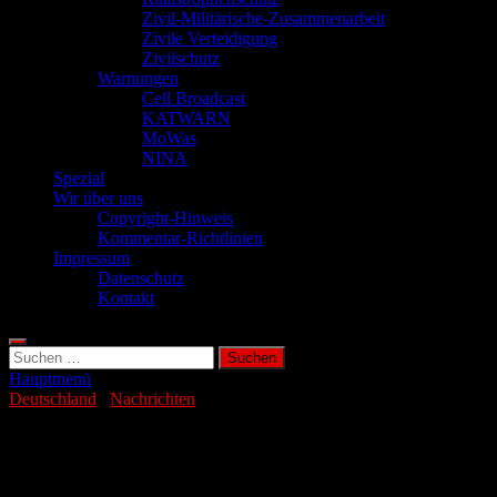
Zivil-Militärische-Zusammenarbeit
Zivile Verteidigung
Zivilschutz
Warnungen
Cell Broadcast
KATWARN
MoWas
NINA
Spezial
Wir über uns
Copyright-Hinweis
Kommentar-Richtlinien
Impressum
Datenschutz
Kontakt
Suchen
nach:
Hauptmenü
Deutschland
/
Nachrichten
44 Kilo Kokain bei Razzia in Hamburg
gefunden