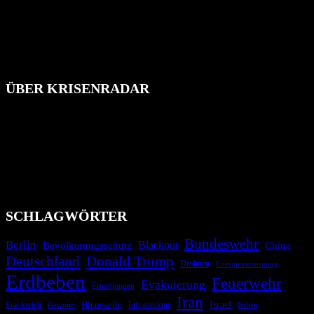
ÜBER KRISENRADAR
Das Krisenradar ist ein innovatives Projekt, das darauf abzielt, die
Bevölkerung über außergewöhnliche Gefahren- und Schadenlagen
wie nationale oder internationale Konflikte, Naturkatastrophen,
Industrieunfälle, Pandemien, terroristische Angriffe und
Migrationskrisen zu informieren. Das System nutzt verschiedene
Technologien und Kommunikationskanäle, um schnell, effektiv und
überparteilich zu informieren.
SCHLAGWÖRTER
Bundeswehr
Berlin
Blackout
China
Bevölkerungsschutz
Deutschland
Donald Trump
Drohnen
Energieversorgung
Erdbeben
Feuerwehr
Evakuierung
Ermittlungen
Iran
Israel
Hitzewelle
Frankreich
Infrastruktur
Italien
Gewitter