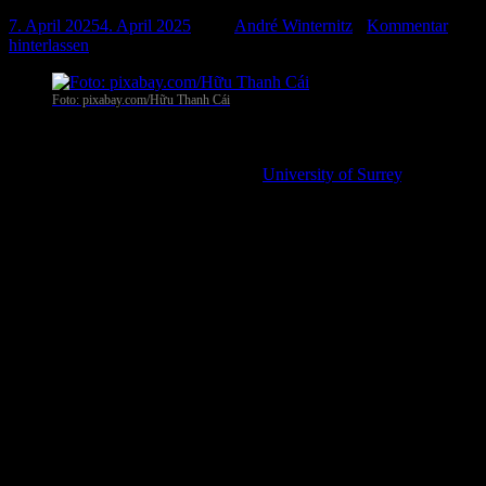
7. April 2025
4. April 2025
-
von
André Winternitz
-
Kommentar
hinterlassen
Foto: pixabay.com/Hữu Thanh Cái
Guildford
. Menschen mit Long Covid fühlen sich häufig abgelehnt,
angezweifelt und von ihren Gesundheitsdienstleister nicht
unterstützt. Das zeigt eine Studie der
University of Surrey
. Die
Wissenschaftler haben untersucht, wie Patienten mit Long Covid
ihre Erkrankung erleben. Details sind im „Journal of Health
Psychology“ nachzulesen.
Symptome nicht psychisch
Viele der Betroffenen haben laut der Erhebung das Gefühl, dass sie,
um ernst genommen zu werden, beweisen müssen, dass ihre
Krankheit körperlich ist. Das hat laut den Wissenschaftlern zur
Folge, dass sie häufig psychologische Unterstützung ablehnen. Sie
befürchten demnach, dass es sonst darauf hinauslaufen würde, dass
ihre Symptome sich nur im Kopf abspielen.
Laut Co-Autorin Jane Ogden besteht das Problem nicht darin, dass
die Betroffenen Hilfe ablehnen, sondern, dass ein tiefes Bedürfnis