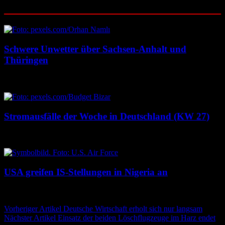
Ähnliche Beiträge
Schwere Unwetter über Sachsen-Anhalt und
Thüringen
18. Juli 2026
18. Juli 2026
Stromausfälle der Woche in Deutschland (KW 27)
3. Juli 2026
3. Juli 2026
USA greifen IS-Stellungen in Nigeria an
26. Dezember 2025
26. Dezember 2025
Beitragsnavigation
Vorheriger Artikel
Deutsche Wirtschaft erholt sich nur langsam
Nächster Artikel
Einsatz der beiden Löschflugzeuge im Harz endet