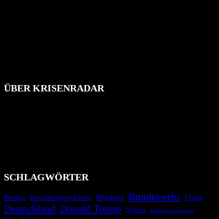
ÜBER KRISENRADAR
Das Krisenradar ist ein innovatives Projekt, das darauf abzielt, die
Bevölkerung über außergewöhnliche Gefahren- und Schadenlagen
wie nationale oder internationale Konflikte, Naturkatastrophen,
Industrieunfälle, Pandemien, terroristische Angriffe und
Migrationskrisen zu informieren. Das System nutzt verschiedene
Technologien und Kommunikationskanäle, um schnell, effektiv und
überparteilich zu informieren.
SCHLAGWÖRTER
Bundeswehr
Berlin
Blackout
China
Bevölkerungsschutz
Deutschland
Donald Trump
Drohnen
Energieversorgung