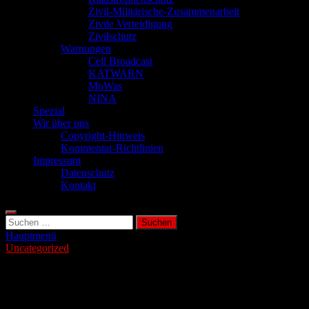
Zivil-Militärische-Zusammenarbeit
Zivile Verteidigung
Zivilschutz
Warnungen
Cell Broadcast
KATWARN
MoWas
NINA
Spezial
Wir über uns
Copyright-Hinweis
Kommentar-Richtlinien
Impressum
Datenschutz
Kontakt
Suchen
nach:
Hauptmenü
Uncategorized
Long Covid geht mit Akzeptanzmangel
einher