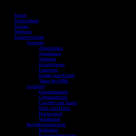
Zum
Inhalt
Home
springen
Deutschland
Europa
Weltweit
Krisenvorsorge
Vorsorge
Allgemeines
Ausrüstung
Nahrung
Konservieren
Lagerung
Kinder und Krisen
Tipps des BBK
Gefahren
Energiemangel
Gebäudebrand
Gewitter und Sturm
Hitze und Dürre
Hochwasser
Waldbrand
Bevölkerungsschutz
Behörden
Katastrophenschutz