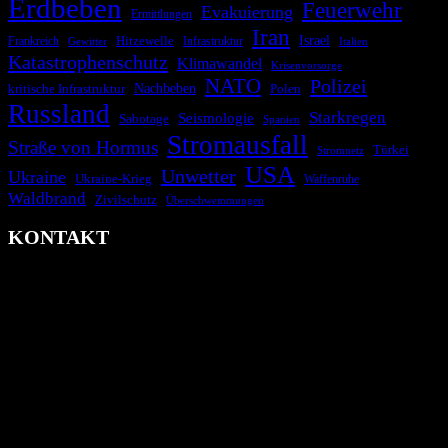
Erdbeben
Feuerwehr
Evakuierung
Ermittlungen
Iran
Israel
Hitzewelle
Frankreich
Infrastruktur
Italien
Gewitter
Katastrophenschutz
Klimawandel
Krisenvorsorge
NATO
Polizei
kritische Infrastruktur
Nachbeben
Polen
Russland
Starkregen
Seismologie
Sabotage
Spanien
Stromausfall
Straße von Hormus
Türkei
Stromnetz
USA
Unwetter
Ukraine
Ukraine-Krieg
Waffenruhe
Waldbrand
Zivilschutz
Überschwemmungen
KONTAKT
krisenradar.org
Herausgegeben von winternitzmedia
Pollhansheide 38a
D-33758 Schloß Holte-Stukenbrock
Telefon: +49 174 9448913
Mail: kontakt@krisenradar.org
www.krisenradar.org
E-Mail-Support