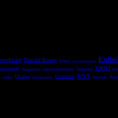
die Bevölkerung über außergewöhnliche Gefahren- und Schadenlagen wie n
risen zu informieren. Das System nutzt verschiedene Technologien und 
Erdbe
utschland
Donald Trump
Drohnen
Energieversorgung
NATO
limawandel
kritische Infrastruktur
Nachbeben
Pol
Krisenvorsorge
USA
Unwetter
Ukraine
Wal
Ukraine-Krieg
Türkei
z
Waffenruhe