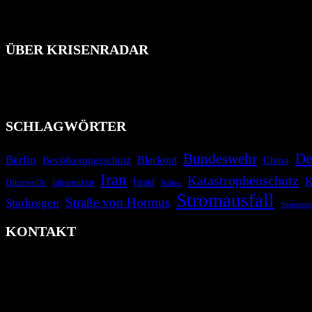
ÜBER KRISENRADAR
Das Krisenradar ist ein innovatives Projekt, das darauf abzielt, 
Industrieunfälle, Pandemien, terroristische Angriffe und Migrationsk
informieren.
SCHLAGWÖRTER
Bundeswehr
De
Berlin
Blackout
China
Bevölkerungsschutz
Iran
Katastrophenschutz
K
Israel
Hitzewelle
Infrastruktur
Italien
Stromausfall
Straße von Hormus
Starkregen
Stromnet
KONTAKT
krisenradar.org
Herausgegeben von winternitzmedia
Pollhansheide 38a
D-33758 Schloß Holte-Stukenbrock