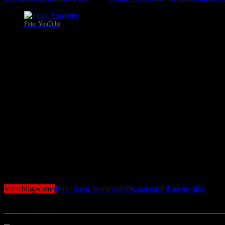
Foto: YouTube
In der katalanischen Stadt Vilanova i la Geltrú ist es in der Nacht
Clim Waterpool ein Brand aus. Das Unternehmen stellt unter anderem
Produkte in der betroffenen Lagerhalle in der Rambla dels Països Cat
Durch das Feuer entstand eine giftige Rauchwolke, die große Mengen 
Notfallplan für chemische Gefahren (PLASEQCAT). Per Mobilfunkn
Von der Chemiewolke betroffen waren insbesondere die Orte Vilanova 
Häusern zu bleiben, alle Türen und Fenster geschlossen zu halten u
Inzwischen konnte die Feuerwehr der Generalitat de Catalunya das Fe
wurden bislang keine Verletzten gemeldet. Die Wetterbedingungen tr
Gebiete verschont blieben.
Die Ausgangssperren und Straßensperrungen wurden zwischenzeitlich
Situation vor Ort.
Verschlagwortet
Barcelona
Chemieunfall
Katalonien
Rauchwolke
Ähnliche Beiträge