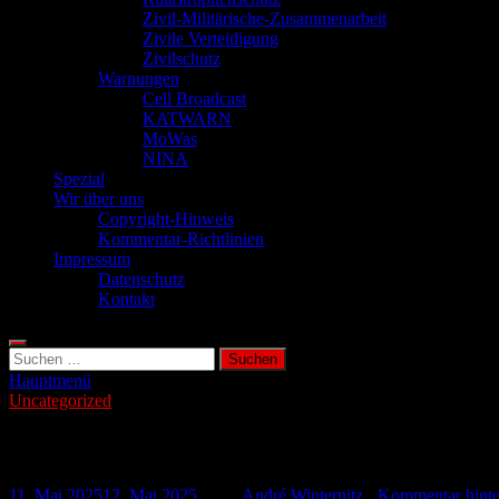
Zivil-Militärische-Zusammenarbeit
Zivile Verteidigung
Zivilschutz
Warnungen
Cell Broadcast
KATWARN
MoWas
NINA
Spezial
Wir über uns
Copyright-Hinweis
Kommentar-Richtlinien
Impressum
Datenschutz
Kontakt
Suchen
nach:
Hauptmenü
Uncategorized
Chemieunfall in Katalonien: 5 Gemeinden 
11. Mai 2025
12. Mai 2025
-
von
André Winternitz
-
Kommentar hinte