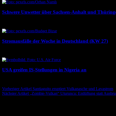
Schwere Unwetter über Sachsen-Anhalt und Thüring
18. Juli 2026
18. Juli 2026
Stromausfälle der Woche in Deutschland (KW 27)
3. Juli 2026
3. Juli 2026
USA greifen IS-Stellungen in Nigeria an
26. Dezember 2025
26. Dezember 2025
Beitragsnavigation
Vorheriger Artikel
Santiaguito eruptiert Vulkanasche und Lavastrom
Nächster Artikel
„Zombie-Vulkan“ Uturuncu: Entlüftung statt Ausbr
Schreibe einen Kommentar
Deine E-Mail-Adresse wird nicht veröffentlicht.
Erforderliche Felder 