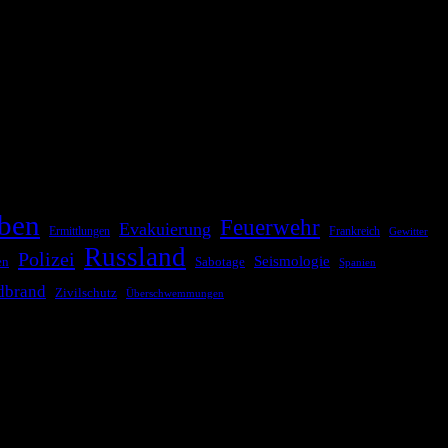
ationale oder internationale Konflikte, Naturkatastrophen,
Kommunikationskanäle, um schnell, effektiv und überparteilich zu
ben
Feuerwehr
Evakuierung
Ermittlungen
Frankreich
Gewitter
Russland
Polizei
Seismologie
Sabotage
en
Spanien
dbrand
Zivilschutz
Überschwemmungen