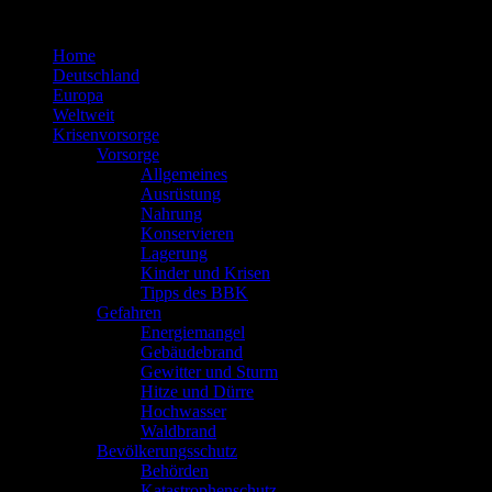
Zum
Inhalt
Home
springen
Deutschland
Europa
Weltweit
Krisenvorsorge
Vorsorge
Allgemeines
Ausrüstung
Nahrung
Konservieren
Lagerung
Kinder und Krisen
Tipps des BBK
Gefahren
Energiemangel
Gebäudebrand
Gewitter und Sturm
Hitze und Dürre
Hochwasser
Waldbrand
Bevölkerungsschutz
Behörden
Katastrophenschutz