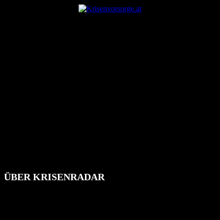
ÜBER KRISENRADAR
Das Krisenradar ist ein innovatives Projekt, das darauf abzielt, die
Bevölkerung über außergewöhnliche Gefahren- und Schadenlagen
wie nationale oder internationale Konflikte, Naturkatastrophen,