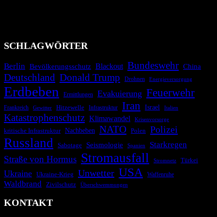
Industrieunfälle, Pandemien, terroristische Angriffe und
Migrationskrisen zu informieren. Das System nutzt verschiedene
Technologien und Kommunikationskanäle, um schnell, effektiv und
überparteilich zu informieren.
SCHLAGWÖRTER
Bundeswehr
Berlin
Bevölkerungsschutz
Blackout
China
Deutschland
Donald Trump
Drohnen
Energieversorgung
Erdbeben
Feuerwehr
Evakuierung
Ermittlungen
Iran
Israel
Hitzewelle
Frankreich
Infrastruktur
Italien
Gewitter
Katastrophenschutz
Klimawandel
Krisenvorsorge
NATO
Polizei
kritische Infrastruktur
Nachbeben
Polen
Russland
Starkregen
Seismologie
Sabotage
Spanien
Stromausfall
Straße von Hormus
Türkei
Stromnetz
USA
Unwetter
Ukraine
Ukraine-Krieg
Waffenruhe
Waldbrand
Zivilschutz
Überschwemmungen
KONTAKT