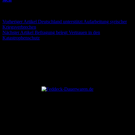
13. Juli 2026
13. Juli 2026
Beitragsnavigation
Vorheriger Artikel
Deutschland unterstützt Aufarbeitung syrischer
Kriegsverbrechen
Nächster Artikel
Befragung belegt Vertrauen in den
Katastrophenschutz
ANZEIGE
ANZEIGE