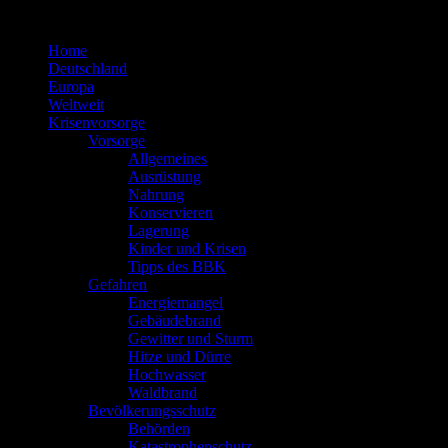
Zum
Inhalt
Home
springen
Deutschland
Europa
Weltweit
Krisenvorsorge
Vorsorge
Allgemeines
Ausrüstung
Nahrung
Konservieren
Lagerung
Kinder und Krisen
Tipps des BBK
Gefahren
Energiemangel
Gebäudebrand
Gewitter und Sturm
Hitze und Dürre
Hochwasser
Waldbrand
Bevölkerungsschutz
Behörden
Katastrophenschutz