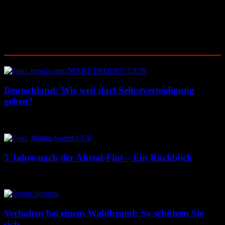
Wer informiert vorsorgt, ohne sich von Krisenängsten leiten zu
lassen, ist für mögliche Notlagen besser gerüstet und kann im
Ernstfall besonnener handeln.
Ähnliche Beiträge
Deutschland: Wie weit darf Selbstverteidigung
gehen?
23. Juli 2026
22. Juli 2026
5 Jahre nach der Ahrtal-Flut – Ein Rückblick
14. Juli 2026
14. Juli 2026
Verhalten bei einem Waldbrand: So schützen Sie
sich