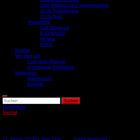
Zivil-Militärische-Zusammenarbeit
Zivile Verteidigung
Zivilschutz
Warnungen
Cell Broadcast
KATWARN
MoWas
NINA
Spezial
Wir über uns
Copyright-Hinweis
Kommentar-Richtlinien
Impressum
Datenschutz
Kontakt
Suchen
nach:
Hauptmenü
Spezial
Prepper – Definition und Wissenswertes
17. Januar 2025
18. Juni 2026
-
von
André Winternitz