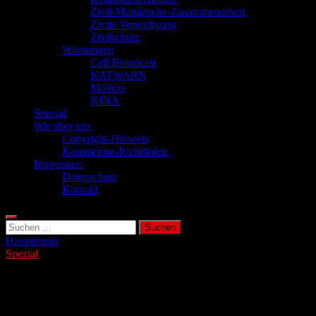
Zivil-Militärische-Zusammenarbeit
Zivile Verteidigung
Zivilschutz
Warnungen
Cell Broadcast
KATWARN
MoWas
NINA
Spezial
Wir über uns
Copyright-Hinweis
Kommentar-Richtlinien
Impressum
Datenschutz
Kontakt
Suchen
nach:
Hauptmenü
Spezial
Gewitter und Blitze: So verhalten Sie sich
richtig Zuhause