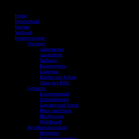
Zum
Inhalt
Home
springen
Deutschland
Europa
Weltweit
Krisenvorsorge
Vorsorge
Allgemeines
Ausrüstung
Nahrung
Konservieren
Lagerung
Kinder und Krisen
Tipps des BBK
Gefahren
Energiemangel
Gebäudebrand
Gewitter und Sturm
Hitze und Dürre
Hochwasser
Waldbrand
Bevölkerungsschutz
Behörden
Katastrophenschutz