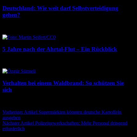
Deutschland: Wie weit darf Selbstverteidigung
gehen?
23. Juli 2026
22. Juli 2026
5 Jahre nach der Ahrtal-Flut – Ein Rückblick
14. Juli 2026
14. Juli 2026
Verhalten bei einem Waldbrand: So schützen Sie
sich
13. Juli 2026
13. Juli 2026
Beitragsnavigation
Vorheriger Artikel
Supermärkten könnten deutsche Kartoffeln
ausgehen
Nächster Artikel
Polizeigewerkschaften: Mehr Personal dringend
erforderlich