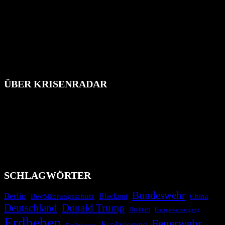
ÜBER KRISENRADAR
Das Krisenradar ist ein innovatives Projekt, das darauf abzielt, die
Bevölkerung über außergewöhnliche Gefahren- und Schadenlagen
wie nationale oder internationale Konflikte, Naturkatastrophen,
Industrieunfälle, Pandemien, terroristische Angriffe und
Migrationskrisen zu informieren. Das System nutzt verschiedene
Technologien und Kommunikationskanäle, um schnell, effektiv und
überparteilich zu informieren.
SCHLAGWÖRTER
Bundeswehr
Berlin
Blackout
China
Bevölkerungsschutz
Deutschland
Donald Trump
Drohnen
Energieversorgung
Erdbeben
Feuerwehr
Evakuierung