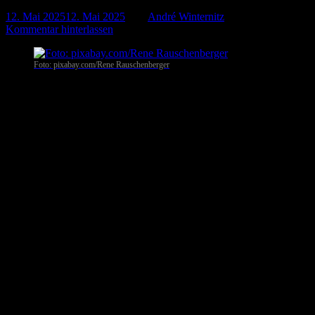
12. Mai 2025
12. Mai 2025
-
von
André Winternitz
-
Kommentar hinterlassen
Foto: pixabay.com/Rene Rauschenberger
Gewitter sind faszinierende, aber auch gefährliche Naturereignisse.
Besonders in den Sommermonaten steigt die Wahrscheinlichkeit für
Blitz und Donner, denn Hitze und Feuchtigkeit bieten ideale
Bedingungen für Gewitterbildung. Doch wie verhält man sich
während eines Gewitters richtig – vor allem, wenn man zu Hause
ist? In diesem Artikel erfahren Sie, wie Sie sich optimal schützen
können.
Warum entstehen Gewitter?
Gewitter entstehen, wenn warme, feuchte Luft aufsteigt und dabei
auf kältere Luftschichten trifft. Die aufsteigende Luft bildet große
Cumulonimbus-Wolken (Gewitterwolken), in denen es zu starker
elektrischer Aufladung kommt. Entlädt sich diese Spannung,
entstehen Blitze, begleitet von Donner. Diese Entladungen können
enorme Energien freisetzen und stellen eine ernste Gefahr dar – für
Mensch, Tier und Technik.