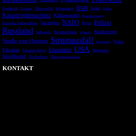
Ermittlungen
Iran
Israel
Hitzewelle
Frankreich
Infrastruktur
Italien
Gewitter
Katastrophenschutz
Klimawandel
Krisenvorsorge
NATO
Polizei
kritische Infrastruktur
Nachbeben
Polen
Russland
Starkregen
Seismologie
Sabotage
Spanien
Stromausfall
Straße von Hormus
Türkei
Stromnetz
USA
Unwetter
Ukraine
Ukraine-Krieg
Waffenruhe
Waldbrand
Zivilschutz
Überschwemmungen
KONTAKT
krisenradar.org
Herausgegeben von winternitzmedia
Pollhansheide 38a
D-33758 Schloß Holte-Stukenbrock
Telefon: +49 174 9448913
Mail: kontakt@krisenradar.org
www.krisenradar.org
E-Mail-Support
service@krisenradar.org