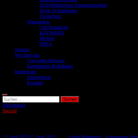
Zivil-Militärische-Zusammenarbeit
Zivile Verteidigung
Zivilschutz
Warnungen
Cell Broadcast
KATWARN
MoWas
NINA
Spezial
Wir über uns
Copyright-Hinweis
Kommentar-Richtlinien
Impressum
Datenschutz
Kontakt
Suchen
nach:
Hauptmenü
Spezial
Der gefährliche Biss der Kriebelmücke
15. Juni 2025
15. Juni 2025
-
von
André Winternitz
-
Kommentar hinte