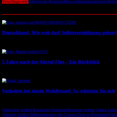
Verschlagwortet
Allergische Reaktion
Blutvergiftung
Insektenstich
Krie
Ähnliche Beiträge
Deutschland: Wie weit darf Selbstverteidigung gehen
23. Juli 2026
22. Juli 2026
5 Jahre nach der Ahrtal-Flut – Ein Rückblick
14. Juli 2026
14. Juli 2026
Verhalten bei einem Waldbrand: So schützen Sie sich
13. Juli 2026
13. Juli 2026
Beitragsnavigation
Vorheriger Artikel
Russisches Spionageflugzeug verletzt Ostsee-Luft
Nächster Artikel
Millionenbetrug mit Corona-Tests in Rheinland-Pfal