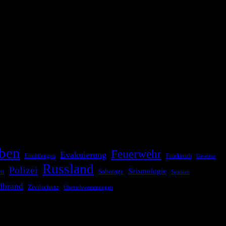
ationale oder internationale Konflikte, Naturkatastrophen,
Kommunikationskanäle, um schnell, effektiv und überparteilich zu
ben
Feuerwehr
Evakuierung
Ermittlungen
Frankreich
Gewitter
Russland
Polizei
Seismologie
Sabotage
en
Spanien
dbrand
Zivilschutz
Überschwemmungen