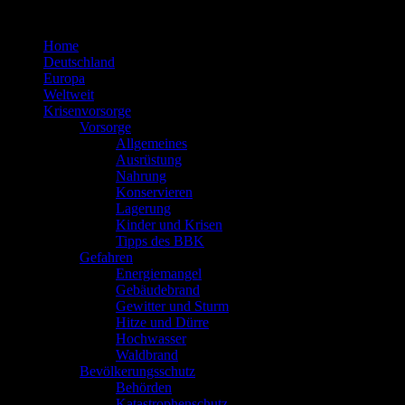
Zum
Inhalt
Home
springen
Deutschland
Europa
Weltweit
Krisenvorsorge
Vorsorge
Allgemeines
Ausrüstung
Nahrung
Konservieren
Lagerung
Kinder und Krisen
Tipps des BBK
Gefahren
Energiemangel
Gebäudebrand
Gewitter und Sturm
Hitze und Dürre
Hochwasser
Waldbrand
Bevölkerungsschutz
Behörden
Katastrophenschutz