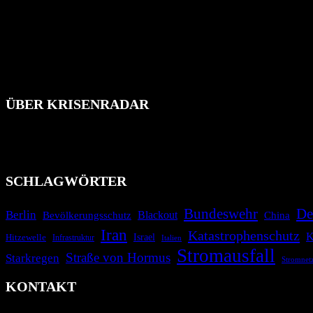
ÜBER KRISENRADAR
Das Krisenradar ist ein innovatives Projekt, das darauf abzielt, 
Industrieunfälle, Pandemien, terroristische Angriffe und Migrationsk
informieren.
SCHLAGWÖRTER
Bundeswehr
De
Berlin
Blackout
China
Bevölkerungsschutz
Iran
Katastrophenschutz
K
Israel
Hitzewelle
Infrastruktur
Italien
Stromausfall
Straße von Hormus
Starkregen
Stromnet
KONTAKT
krisenradar.org