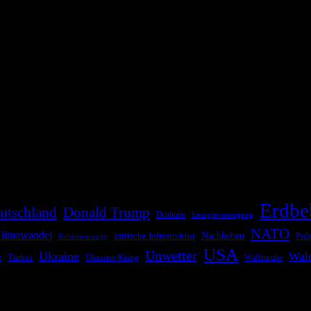
die Bevölkerung über außergewöhnliche Gefahren- und Schadenlagen wie n
risen zu informieren. Das System nutzt verschiedene Technologien und 
Erdbe
utschland
Donald Trump
Drohnen
Energieversorgung
NATO
limawandel
kritische Infrastruktur
Nachbeben
Pol
Krisenvorsorge
USA
Unwetter
Ukraine
Wal
Ukraine-Krieg
Türkei
z
Waffenruhe