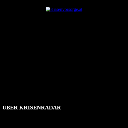
ÜBER KRISENRADAR
Das Krisenradar ist ein innovatives Projekt, das darauf abzielt, die
Bevölkerung über außergewöhnliche Gefahren- und Schadenlagen