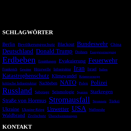
wie nationale oder internationale Konflikte, Naturkatastrophen,
Industrieunfälle, Pandemien, terroristische Angriffe und
Migrationskrisen zu informieren. Das System nutzt verschiedene
Technologien und Kommunikationskanäle, um schnell, effektiv und
überparteilich zu informieren.
SCHLAGWÖRTER
Bundeswehr
Berlin
Blackout
China
Bevölkerungsschutz
Deutschland
Donald Trump
Drohnen
Energieversorgung
Erdbeben
Feuerwehr
Evakuierung
Ermittlungen
Iran
Israel
Frankreich
Hitzewelle
Infrastruktur
Italien
Gewitter
Katastrophenschutz
Klimawandel
Krisenvorsorge
NATO
Polizei
kritische Infrastruktur
Nachbeben
Polen
Russland
Starkregen
Seismologie
Sabotage
Spanien
Stromausfall
Straße von Hormus
Türkei
Stromnetz
USA
Unwetter
Ukraine
Ukraine-Krieg
Waffenruhe
Waldbrand
Zivilschutz
Überschwemmungen
KONTAKT