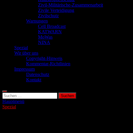
Zivil-Militärische-Zusammenarbeit
Zivile Verteidigung
Zivilschutz
Warnungen
Cell Broadcast
KATWARN
MoWas
NINA
Spezial
Wir über uns
Copyright-Hinweis
Kommentar-Richtlinien
Impressum
Datenschutz
Kontakt
Suchen
nach:
Hauptmenü
Spezial
Brandschutz in der Adventszeit:
Wirksame Tipps