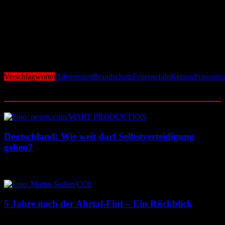
Ausnahme: Offenes Feuer darf niemals unbeaufsichtigt bleiben. Wer
den Raum verlässt, sollte jede Kerze löschen – unabhängig davon,
wie sicher die Situation erscheint. In der Praxis zeigt sich, dass die
meisten Wohnungsbrände nicht aufgrund technischer Defekte,
sondern durch Sorglosigkeit entstehen. Mit bewusster
Aufmerksamkeit und wenigen einfachen Maßnahmen lässt sich
jedoch ein Großteil der Gefahren vermeiden.
Verschlagwortet
Adventszeit
Brandschutz
Feuergefahr
Kerzen
Präventio
Ähnliche Beiträge
Deutschland: Wie weit darf Selbstverteidigung
gehen?
23. Juli 2026
22. Juli 2026
5 Jahre nach der Ahrtal-Flut – Ein Rückblick
14. Juli 2026
14. Juli 2026