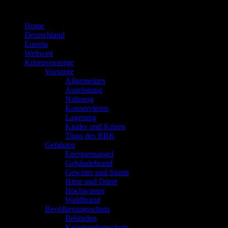
Zum
Inhalt
Home
springen
Deutschland
Europa
Weltweit
Krisenvorsorge
Vorsorge
Allgemeines
Ausrüstung
Nahrung
Konservieren
Lagerung
Kinder und Krisen
Tipps des BBK
Gefahren
Energiemangel
Gebäudebrand
Gewitter und Sturm
Hitze und Dürre
Hochwasser
Waldbrand
Bevölkerungsschutz
Behörden
Katastrophenschutz