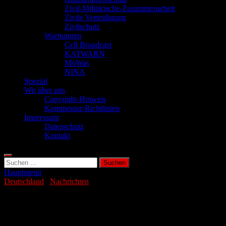
Zivil-Militärische-Zusammenarbeit
Zivile Verteidigung
Zivilschutz
Warnungen
Cell Broadcast
KATWARN
MoWas
NINA
Spezial
Wir über uns
Copyright-Hinweis
Kommentar-Richtlinien
Impressum
Datenschutz
Kontakt
Suchen
nach:
Hauptmenü
Deutschland
/
Nachrichten
Zerschlagung von rechtsextremer
Teenager-Zelle