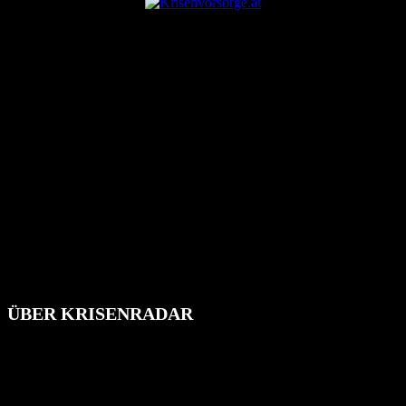
ÜBER KRISENRADAR
Das Krisenradar ist ein innovatives Projekt, das darauf abzielt, die
Bevölkerung über außergewöhnliche Gefahren- und Schadenlagen
wie nationale oder internationale Konflikte, Naturkatastrophen,
Industrieunfälle, Pandemien, terroristische Angriffe und