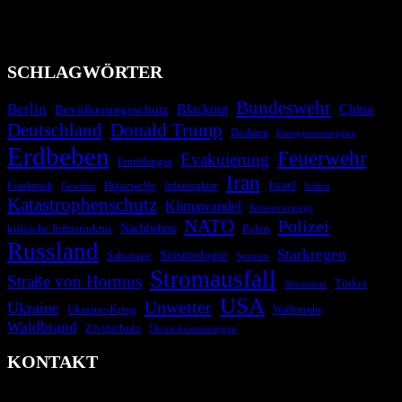
Migrationskrisen zu informieren. Das System nutzt verschiedene
Technologien und Kommunikationskanäle, um schnell, effektiv und
überparteilich zu informieren.
SCHLAGWÖRTER
Bundeswehr
Berlin
Bevölkerungsschutz
Blackout
China
Deutschland
Donald Trump
Drohnen
Energieversorgung
Erdbeben
Feuerwehr
Evakuierung
Ermittlungen
Iran
Israel
Hitzewelle
Frankreich
Infrastruktur
Italien
Gewitter
Katastrophenschutz
Klimawandel
Krisenvorsorge
NATO
Polizei
kritische Infrastruktur
Nachbeben
Polen
Russland
Starkregen
Seismologie
Sabotage
Spanien
Stromausfall
Straße von Hormus
Türkei
Stromnetz
USA
Unwetter
Ukraine
Ukraine-Krieg
Waffenruhe
Waldbrand
Zivilschutz
Überschwemmungen
KONTAKT
krisenradar.org