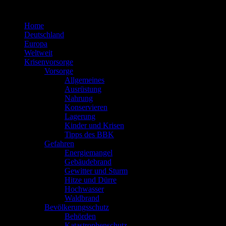
Zum
Inhalt
Home
springen
Deutschland
Europa
Weltweit
Krisenvorsorge
Vorsorge
Allgemeines
Ausrüstung
Nahrung
Konservieren
Lagerung
Kinder und Krisen
Tipps des BBK
Gefahren
Energiemangel
Gebäudebrand
Gewitter und Sturm
Hitze und Dürre
Hochwasser
Waldbrand
Bevölkerungsschutz
Behörden
Katastrophenschutz