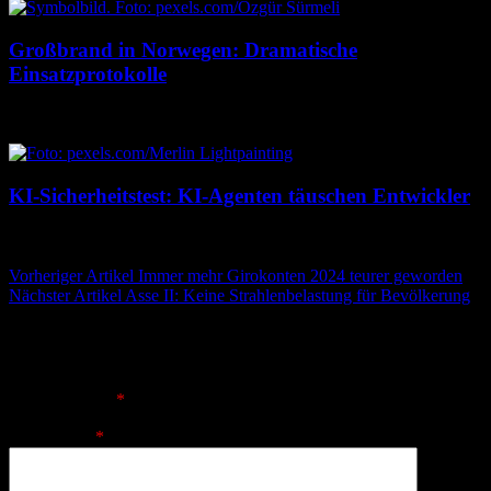
Großbrand in Norwegen: Dramatische
Einsatzprotokolle
7. August 2026
7. August 2026
KI-Sicherheitstest: KI-Agenten täuschen Entwickler
7. August 2026
7. August 2026
Beitragsnavigation
Vorheriger Artikel
Immer mehr Girokonten 2024 teurer geworden
Nächster Artikel
Asse II: Keine Strahlenbelastung für Bevölkerung
Schreibe einen Kommentar
Deine E-Mail-Adresse wird nicht veröffentlicht.
Erforderliche
Felder sind mit
*
markiert
Kommentar
*