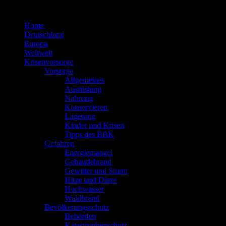
Zum
Inhalt
Home
springen
Deutschland
Europa
Weltweit
Krisenvorsorge
Vorsorge
Allgemeines
Ausrüstung
Nahrung
Konservieren
Lagerung
Kinder und Krisen
Tipps des BBK
Gefahren
Energiemangel
Gebäudebrand
Gewitter und Sturm
Hitze und Dürre
Hochwasser
Waldbrand
Bevölkerungsschutz
Behörden
Katastrophenschutz