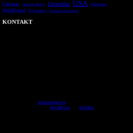
USA
Unwetter
Ukraine
Ukraine-Krieg
Waffenruhe
Waldbrand
Zivilschutz
Überschwemmungen
KONTAKT
krisenradar.org
Herausgegeben von winternitzmedia
Pollhansheide 38a
D-33758 Schloß Holte-Stukenbrock
Telefon: +49 174 9448913
Mail: kontakt@krisenradar.org
www.krisenradar.org
E-Mail-Support
service@krisenradar.org
Servicezeiten
Montag – Freitag 09:00 – 17:00 Uhr (E-Mail)
Copyright © 2026
krisenradar.org
.
Mit Stolz präsentiert von
WordPress
und
HitMag
.