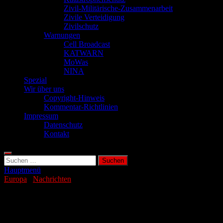
Zivil-Militärische-Zusammenarbeit
Zivile Verteidigung
Zivilschutz
Warnungen
Cell Broadcast
KATWARN
MoWas
NINA
Spezial
Wir über uns
Copyright-Hinweis
Kommentar-Richtlinien
Impressum
Datenschutz
Kontakt
Suchen
nach:
Hauptmenü
Europa
/
Nachrichten
Verkauf russischer Atomreaktoren an die
Ukraine​ gestoppt