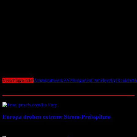
Die Ukraine hatte den Kauf als wichtigen Schritt zur Sicherung ihrer
Energieversorgung betrachtet, insbesondere angesichts der
russischen Angriffe auf ihre Energieinfrastruktur. Präsident
Wolodymyr Selenskyj betonte die Bedeutung der Reaktoren für die
Energieunabhängigkeit des Landes. Die Internationale Atomenergie-
Organisation (IAEO) hatte ihre Unterstützung für das Vorhaben
signalisiert. ​
Mit dem Stopp des Verkaufs steht die Ukraine nun vor der
Herausforderung, alternative Lösungen zur Stärkung ihrer
Energieinfrastruktur zu finden. Gleichzeitig muss Bulgarien
entscheiden, wie es mit den ungenutzten Reaktoren aus dem Belene-
Projekt verfahren will.​
Verschlagwortet
Atomkraftwerk
BSP
Bulgarien
Chmelnyzkyj
Reaktorbl
Ähnliche Beiträge
Europa drohen extreme Strom-Preisspitzen
7. August 2026
7. August 2026