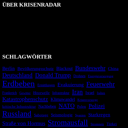
ÜBER KRISENRADAR
Das Krisenradar ist ein innovatives Projekt, das darauf abzielt, die
Bevölkerung über außergewöhnliche Gefahren- und Schadenlagen
wie nationale oder internationale Konflikte, Naturkatastrophen,
Industrieunfälle, Pandemien, terroristische Angriffe und
Migrationskrisen zu informieren. Das System nutzt verschiedene
Technologien und Kommunikationskanäle, um schnell, effektiv und
überparteilich zu informieren.
SCHLAGWÖRTER
Bundeswehr
Berlin
Blackout
China
Bevölkerungsschutz
Deutschland
Donald Trump
Drohnen
Energieversorgung
Erdbeben
Feuerwehr
Evakuierung
Ermittlungen
Iran
Israel
Hitzewelle
Frankreich
Infrastruktur
Italien
Gewitter
Katastrophenschutz
Klimawandel
Krisenvorsorge
NATO
Polizei
kritische Infrastruktur
Nachbeben
Polen
Russland
Starkregen
Seismologie
Sabotage
Spanien
Stromausfall
Straße von Hormus
Türkei
Stromnetz