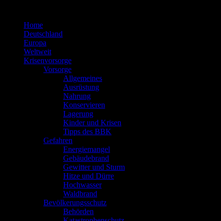
Zum
Inhalt
Home
springen
Deutschland
Europa
Weltweit
Krisenvorsorge
Vorsorge
Allgemeines
Ausrüstung
Nahrung
Konservieren
Lagerung
Kinder und Krisen
Tipps des BBK
Gefahren
Energiemangel
Gebäudebrand
Gewitter und Sturm
Hitze und Dürre
Hochwasser
Waldbrand
Bevölkerungsschutz
Behörden
Katastrophenschutz