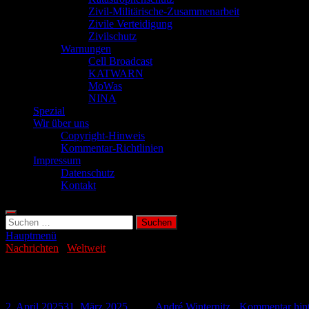
Zivil-Militärische-Zusammenarbeit
Zivile Verteidigung
Zivilschutz
Warnungen
Cell Broadcast
KATWARN
MoWas
NINA
Spezial
Wir über uns
Copyright-Hinweis
Kommentar-Richtlinien
Impressum
Datenschutz
Kontakt
Suchen
nach:
Hauptmenü
Nachrichten
/
Weltweit
USA stationiert Typhon auf den Philippine
2. April 2025
31. März 2025
-
von
André Winternitz
-
Kommentar hint