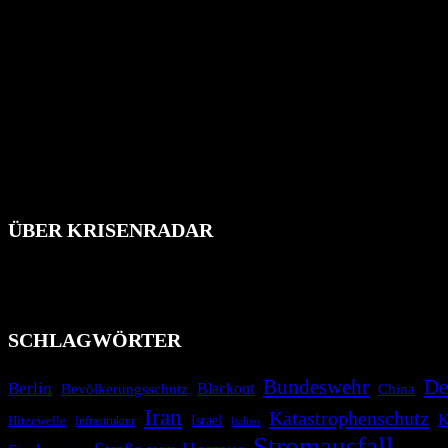
ÜBER KRISENRADAR
Das Krisenradar ist ein innovatives Projekt, das darauf abzielt, 
Industrieunfälle, Pandemien, terroristische Angriffe und Migrationsk
informieren.
SCHLAGWÖRTER
Bundeswehr
De
Berlin
Blackout
China
Bevölkerungsschutz
Iran
Katastrophenschutz
K
Israel
Hitzewelle
Infrastruktur
Italien
Stromausfall