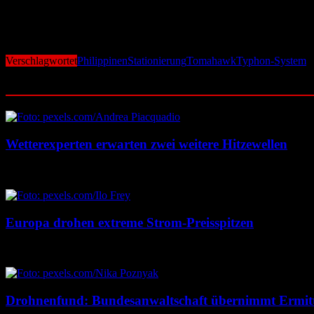
es auch Bedenken hinsichtlich der Souveränität und der möglichen Aus
Die Stationierung des Typhoon-Systems auf den Philippinen ist Teil e
zu intensivieren. Diese Entwicklungen sind sowohl für die regionale
Verschlagwortet
Philippinen
Stationierung
Tomahawk
Typhon-System
Ähnliche Beiträge
Wetterexperten erwarten zwei weitere Hitzewellen
7. August 2026
7. August 2026
Europa drohen extreme Strom-Preisspitzen
7. August 2026
7. August 2026
Drohnenfund: Bundesanwaltschaft übernimmt Ermit