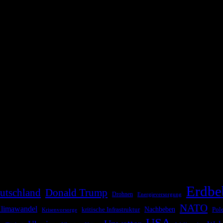
die Bevölkerung über außergewöhnliche Gefahren- und Schadenlagen wie n
risen zu informieren. Das System nutzt verschiedene Technologien und 
Erdbe
utschland
Donald Trump
Drohnen
Energieversorgung
NATO
limawandel
kritische Infrastruktur
Nachbeben
Pol
Krisenvorsorge
USA