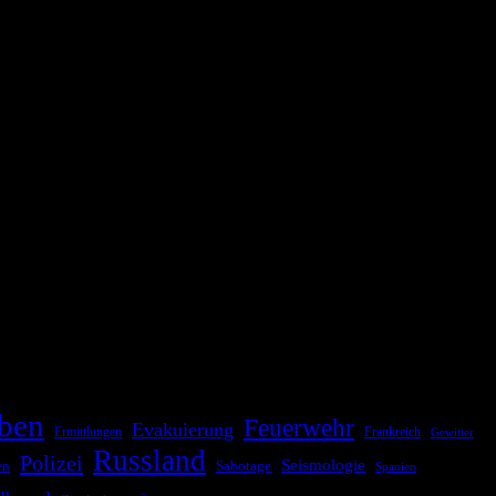
ationale oder internationale Konflikte, Naturkatastrophen,
Kommunikationskanäle, um schnell, effektiv und überparteilich zu
ben
Feuerwehr
Evakuierung
Ermittlungen
Frankreich
Gewitter
Russland
Polizei
Seismologie
Sabotage
en
Spanien