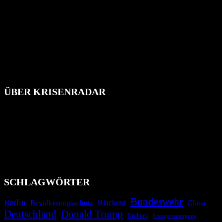
ÜBER KRISENRADAR
Das Krisenradar ist ein innovatives Projekt, das darauf abzielt, die
Bevölkerung über außergewöhnliche Gefahren- und Schadenlagen
wie nationale oder internationale Konflikte, Naturkatastrophen,
Industrieunfälle, Pandemien, terroristische Angriffe und
Migrationskrisen zu informieren. Das System nutzt verschiedene
Technologien und Kommunikationskanäle, um schnell, effektiv und
überparteilich zu informieren.
SCHLAGWÖRTER
Bundeswehr
Berlin
Blackout
China
Bevölkerungsschutz
Deutschland
Donald Trump
Drohnen
Energieversorgung