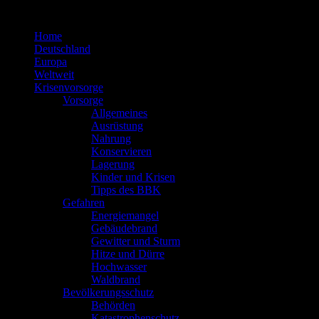
Zum
Inhalt
Home
springen
Deutschland
Europa
Weltweit
Krisenvorsorge
Vorsorge
Allgemeines
Ausrüstung
Nahrung
Konservieren
Lagerung
Kinder und Krisen
Tipps des BBK
Gefahren
Energiemangel
Gebäudebrand
Gewitter und Sturm
Hitze und Dürre
Hochwasser
Waldbrand
Bevölkerungsschutz
Behörden
Katastrophenschutz