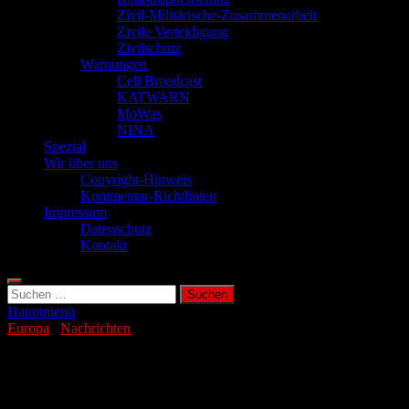
Zivil-Militärische-Zusammenarbeit
Zivile Verteidigung
Zivilschutz
Warnungen
Cell Broadcast
KATWARN
MoWas
NINA
Spezial
Wir über uns
Copyright-Hinweis
Kommentar-Richtlinien
Impressum
Datenschutz
Kontakt
Suchen
nach:
Hauptmenü
Europa
/
Nachrichten
Unwetter auf Mallorca sorgen für
Überschwemmungen