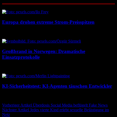
Ähnliche Beiträge
Europa drohen extreme Strom-Preisspitzen
7. August 2026
7. August 2026
Großbrand in Norwegen: Dramatische
Einsatzprotokolle
7. August 2026
7. August 2026
KI-Sicherheitstest: KI-Agenten täuschen Entwickler
7. August 2026
7. August 2026
Beitragsnavigation
Vorheriger Artikel
Überdosis Social Media beflügelt Fake News
Nächster Artikel
Jedes vierte Kind erlebt sexuelle Belästigung im
Netz