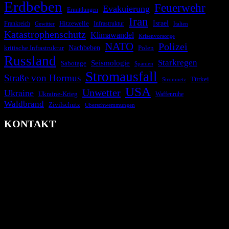
Erdbeben
Feuerwehr
Evakuierung
Ermittlungen
Iran
Israel
Hitzewelle
Frankreich
Infrastruktur
Italien
Gewitter
Katastrophenschutz
Klimawandel
Krisenvorsorge
NATO
Polizei
kritische Infrastruktur
Nachbeben
Polen
Russland
Starkregen
Seismologie
Sabotage
Spanien
Stromausfall
Straße von Hormus
Türkei
Stromnetz
USA
Unwetter
Ukraine
Ukraine-Krieg
Waffenruhe
Waldbrand
Zivilschutz
Überschwemmungen
KONTAKT
krisenradar.org
Herausgegeben von winternitzmedia
Pollhansheide 38a
D-33758 Schloß Holte-Stukenbrock
Telefon: +49 174 9448913
Mail: kontakt@krisenradar.org
www.krisenradar.org
E-Mail-Support