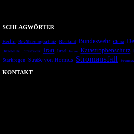
Das Krisenradar ist ein innovatives Projekt, das darauf abzielt, 
Industrieunfälle, Pandemien, terroristische Angriffe und Migrationsk
informieren.
SCHLAGWÖRTER
Bundeswehr
De
Berlin
Bevölkerungsschutz
Blackout
China
Iran
Katastrophenschutz
Israel
Hitzewelle
Infrastruktur
Italien
Stromausfall
Straße von Hormus
Starkregen
Stromnet
KONTAKT
krisenradar.org
Herausgegeben von winternitzmedia
Pollhansheide 38a
D-33758 Schloß Holte-Stukenbrock
Telefon: +49 174 9448913
Mail: kontakt@krisenradar.org
www.krisenradar.org
E-Mail-Support