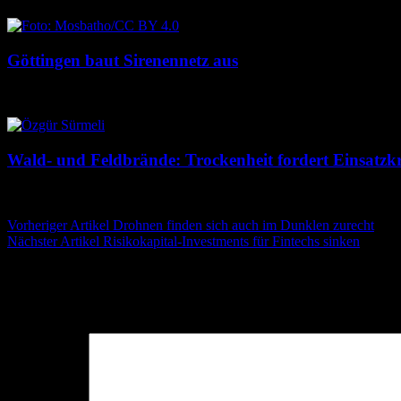
Göttingen baut Sirenennetz aus
8. August 2026
8. August 2026
Wald- und Feldbrände: Trockenheit fordert Einsatzkr
7. August 2026
7. August 2026
Beitragsnavigation
Vorheriger Artikel
Drohnen finden sich auch im Dunklen zurecht
Nächster Artikel
Risikokapital-Investments für Fintechs sinken
Schreibe einen Kommentar
Deine E-Mail-Adresse wird nicht veröffentlicht.
Erforderliche Felder 