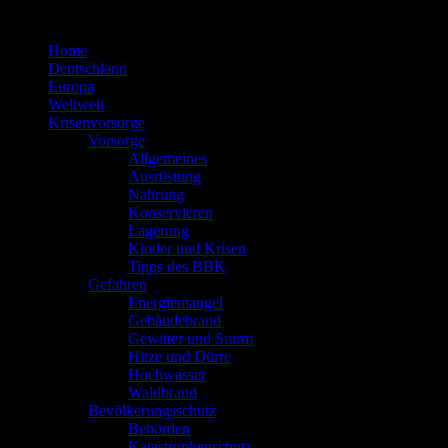
Zum
Inhalt
Home
springen
Deutschland
Europa
Weltweit
Krisenvorsorge
Vorsorge
Allgemeines
Ausrüstung
Nahrung
Konservieren
Lagerung
Kinder und Krisen
Tipps des BBK
Gefahren
Energiemangel
Gebäudebrand
Gewitter und Sturm
Hitze und Dürre
Hochwasser
Waldbrand
Bevölkerungsschutz
Behörden
Katastrophenschutz