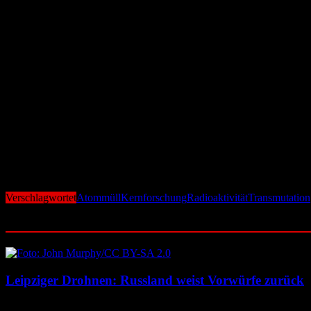
Herausforderungen und Ausblick
Trotz der vielversprechenden Ergebnisse stehen die Forscher vor meh
Investitionen. Zudem müssen Sicherheits- und Umweltaspekte gründli
Die Forscher sind jedoch optimistisch, dass mit weiteren Fortschritt
Nähe rücken könnte.
Bedeutender Schritt in der Kernforschung
Die Entdeckung eines möglichen Lösungsansatzes für das Atommüll-Pr
Schlüsseltechnologie für die sichere und nachhaltige Nutzung von K
weiterzuentwickeln und zu implementieren.
Verschlagwortet
Atommüll
Kernforschung
Radioaktivität
Transmutation
Ähnliche Beiträge
Leipziger Drohnen: Russland weist Vorwürfe zurück
8. August 2026
8. August 2026