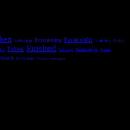
ationale oder internationale Konflikte, Naturkatastrophen,
Kommunikationskanäle, um schnell, effektiv und überparteilich zu
ben
Feuerwehr
Evakuierung
Ermittlungen
Frankreich
Gewitter
Russland
Polizei
Seismologie
Sabotage
len
Spanien
dbrand
Zivilschutz
Überschwemmungen