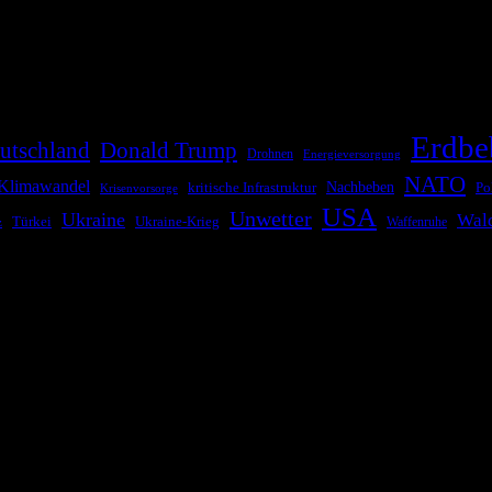
die Bevölkerung über außergewöhnliche Gefahren- und Schadenlagen wie n
risen zu informieren. Das System nutzt verschiedene Technologien und 
Erdbe
utschland
Donald Trump
Drohnen
Energieversorgung
NATO
Klimawandel
kritische Infrastruktur
Nachbeben
Po
Krisenvorsorge
USA
Unwetter
Ukraine
Wal
Ukraine-Krieg
Türkei
z
Waffenruhe