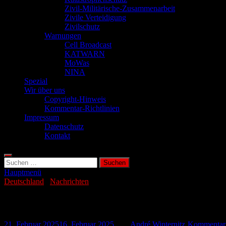
Zivil-Militärische-Zusammenarbeit
Zivile Verteidigung
Zivilschutz
Warnungen
Cell Broadcast
KATWARN
MoWas
NINA
Spezial
Wir über uns
Copyright-Hinweis
Kommentar-Richtlinien
Impressum
Datenschutz
Kontakt
Suchen
nach:
Hauptmenü
Deutschland
/
Nachrichten
Transmutation: Mögliche Lösung für das
21. Februar 2025
16. Februar 2025
-
von
André Winternitz
-
Kommentar 