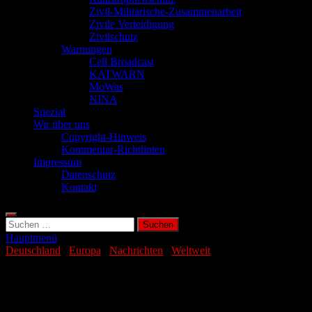
Zivil-Militärische-Zusammenarbeit
Zivile Verteidigung
Zivilschutz
Warnungen
Cell Broadcast
KATWARN
MoWas
NINA
Spezial
Wir über uns
Copyright-Hinweis
Kommentar-Richtlinien
Impressum
Datenschutz
Kontakt
Suchen
nach:
Hauptmenü
Deutschland
/
Europa
/
Nachrichten
/
Weltweit
Subventionen verursachen
Milliardenschäden