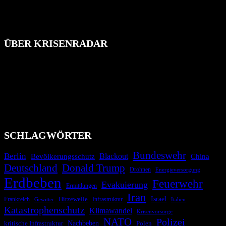
ÜBER KRISENRADAR
Das Krisenradar ist ein innovatives Projekt, das darauf abzielt, die
Bevölkerung über außergewöhnliche Gefahren- und Schadenlagen
wie nationale oder internationale Konflikte, Naturkatastrophen,
Industrieunfälle, Pandemien, terroristische Angriffe und
Migrationskrisen zu informieren. Das System nutzt verschiedene
Technologien und Kommunikationskanäle, um schnell, effektiv und
überparteilich zu informieren.
SCHLAGWÖRTER
Bundeswehr
Berlin
Blackout
China
Bevölkerungsschutz
Deutschland
Donald Trump
Drohnen
Energieversorgung
Erdbeben
Feuerwehr
Evakuierung
Ermittlungen
Iran
Israel
Frankreich
Hitzewelle
Infrastruktur
Italien
Gewitter
Katastrophenschutz
Klimawandel
Krisenvorsorge
NATO
Polizei
kritische Infrastruktur
Nachbeben
Polen