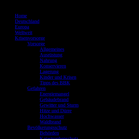
Zum
Inhalt
Home
springen
Deutschland
Europa
Weltweit
Krisenvorsorge
Vorsorge
Allgemeines
Ausrüstung
Nahrung
Konservieren
Lagerung
Kinder und Krisen
Tipps des BBK
Gefahren
Energiemangel
Gebäudebrand
Gewitter und Sturm
Hitze und Dürre
Hochwasser
Waldbrand
Bevölkerungsschutz
Behörden
Katastrophenschutz