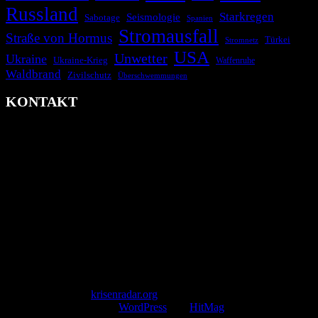
Russland
Starkregen
Seismologie
Sabotage
Spanien
Stromausfall
Straße von Hormus
Türkei
Stromnetz
USA
Unwetter
Ukraine
Ukraine-Krieg
Waffenruhe
Waldbrand
Zivilschutz
Überschwemmungen
KONTAKT
krisenradar.org
Herausgegeben von winternitzmedia
Pollhansheide 38a
D-33758 Schloß Holte-Stukenbrock
Telefon: +49 174 9448913
Mail: kontakt@krisenradar.org
www.krisenradar.org
E-Mail-Support
service@krisenradar.org
Servicezeiten
Montag – Freitag 09:00 – 17:00 Uhr (E-Mail)
Copyright © 2026
krisenradar.org
.
Mit Stolz präsentiert von
WordPress
und
HitMag
.