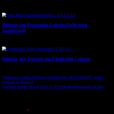
6. August 2026
6. August 2026
Drohne am Flughafen Leipzig/Halle trug
Sprengstoff
6. August 2026
6. August 2026
Drohne mit Zünder am Flughafen Leipzig
5. August 2026
5. August 2026
Beitragsnavigation
Vorheriger Artikel
NATO-Großmanöver „BALTROPS“ startet
erstmals in Rostock
Nächster Artikel
Social Web: 15 Prozent der Deutschen süchtig
Schreibe einen Kommentar
Deine E-Mail-Adresse wird nicht veröffentlicht.
Erforderliche
Felder sind mit
*
markiert