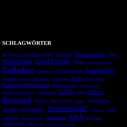
Das Krisenradar ist ein innovatives Projekt, das darauf abzielt, die
Bevölkerung über außergewöhnliche Gefahren- und Schadenlagen
wie nationale oder internationale Konflikte, Naturkatastrophen,
Industrieunfälle, Pandemien, terroristische Angriffe und
Migrationskrisen zu informieren. Das System nutzt verschiedene
Technologien und Kommunikationskanäle, um schnell, effektiv und
überparteilich zu informieren.
SCHLAGWÖRTER
Bundeswehr
Berlin
Bevölkerungsschutz
Blackout
China
Deutschland
Donald Trump
Drohnen
Energieversorgung
Erdbeben
Feuerwehr
Evakuierung
Ermittlungen
Iran
Israel
Hitzewelle
Frankreich
Infrastruktur
Italien
Gewitter
Katastrophenschutz
Klimawandel
Krisenvorsorge
NATO
Polizei
kritische Infrastruktur
Nachbeben
Polen
Russland
Starkregen
Seismologie
Sabotage
Spanien
Stromausfall
Straße von Hormus
Türkei
Stromnetz
USA
Unwetter
Ukraine
Ukraine-Krieg
Waffenruhe
Waldbrand
Zivilschutz
Überschwemmungen