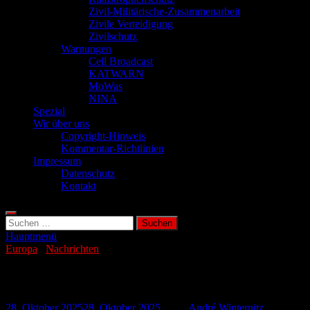
Zivil-Militärische-Zusammenarbeit
Zivile Verteidigung
Zivilschutz
Warnungen
Cell Broadcast
KATWARN
MoWas
NINA
Spezial
Wir über uns
Copyright-Hinweis
Kommentar-Richtlinien
Impressum
Datenschutz
Kontakt
Suchen
nach:
Hauptmenü
Europa
/
Nachrichten
Starkes Erdbeben (M6.1) nahe Balikesir
28. Oktober 2025
28. Oktober 2025
-
von
André Winternitz
-