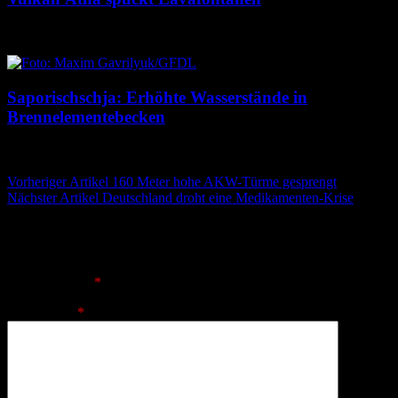
8. August 2026
8. August 2026
Saporischschja: Erhöhte Wasserstände in
Brennelementebecken
8. August 2026
8. August 2026
Beitragsnavigation
Vorheriger Artikel
160 Meter hohe AKW-Türme gesprengt
Nächster Artikel
Deutschland droht eine Medikamenten-Krise
Schreibe einen Kommentar
Deine E-Mail-Adresse wird nicht veröffentlicht.
Erforderliche
Felder sind mit
*
markiert
Kommentar
*