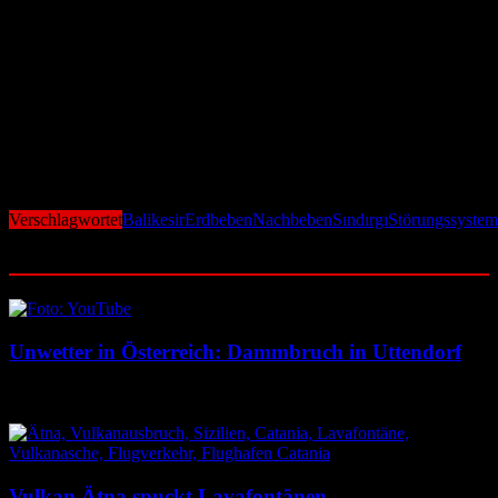
„Wir beobachten hier eine klassische Kettenreaktion“, erklärte ein
Seismologe gegenüber türkischen Medien. Durch das August-Beben
sei Spannung auf angrenzende Segmente übergegangen, die sich
nun entladen habe.
Die Behörden rechnen mit zahlreichen Nachbeben in den
kommenden Wochen. Einsatzkräfte sind im Raum Sındırgı im
Einsatz, um mögliche Verschüttete zu suchen und Gebäude auf
Stabilität zu prüfen.
Verschlagwortet
Balikesir
Erdbeben
Nachbeben
Sındırgı
Störungssystem
Ähnliche Beiträge
Unwetter in Österreich: Dammbruch in Uttendorf
8. August 2026
8. August 2026
Vulkan Ätna spuckt Lavafontänen