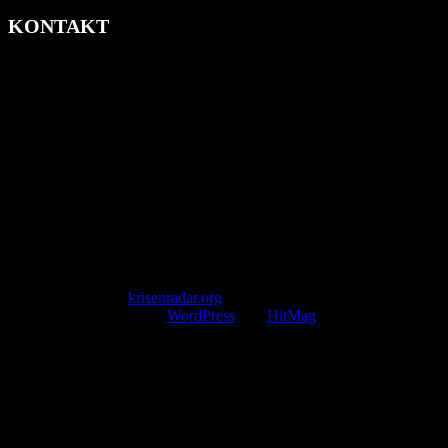
KONTAKT
krisenradar.org
Herausgegeben von winternitzmedia
Pollhansheide 38a
D-33758 Schloß Holte-Stukenbrock
Telefon: +49 174 9448913
Mail: kontakt@krisenradar.org
www.krisenradar.org
E-Mail-Support
service@krisenradar.org
Servicezeiten
Montag – Freitag 09:00 – 17:00 Uhr (E-Mail)
Copyright © 2026
krisenradar.org
.
Mit Stolz präsentiert von
WordPress
und
HitMag
.