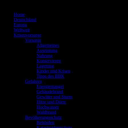
Zum
Inhalt
Home
springen
Deutschland
Europa
Weltweit
Krisenvorsorge
Vorsorge
Allgemeines
Ausrüstung
Nahrung
Konservieren
Lagerung
Kinder und Krisen
Tipps des BBK
Gefahren
Energiemangel
Gebäudebrand
Gewitter und Sturm
Hitze und Dürre
Hochwasser
Waldbrand
Bevölkerungsschutz
Behörden
Katastrophenschutz