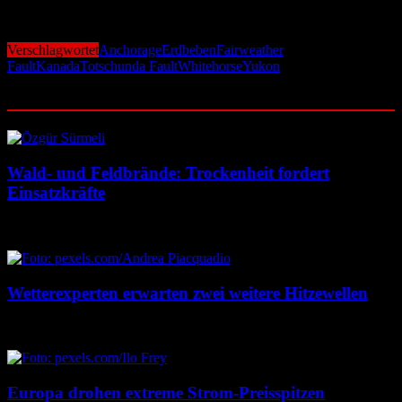
kommenden Tagen mit weiteren Nachbeben, betonen jedoch, dass
für die Bevölkerung derzeit keine akute Gefahr besteht.
Verschlagwortet
Anchorage
Erdbeben
Fairweather
Fault
Kanada
Totschunda Fault
Whitehorse
Yukon
Ähnliche Beiträge
Wald- und Feldbrände: Trockenheit fordert
Einsatzkräfte
7. August 2026
7. August 2026
Wetterexperten erwarten zwei weitere Hitzewellen
7. August 2026
7. August 2026
Europa drohen extreme Strom-Preisspitzen