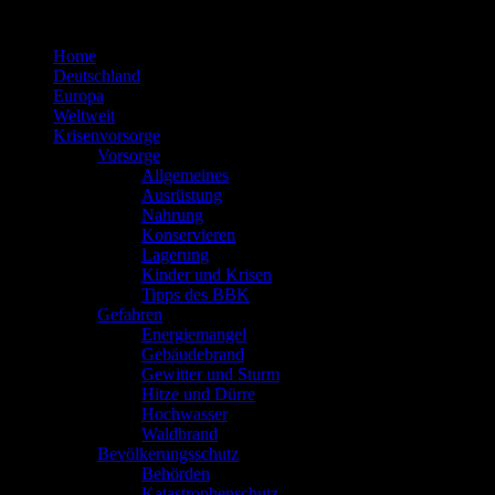
Zum
Inhalt
Home
springen
Deutschland
Europa
Weltweit
Krisenvorsorge
Vorsorge
Allgemeines
Ausrüstung
Nahrung
Konservieren
Lagerung
Kinder und Krisen
Tipps des BBK
Gefahren
Energiemangel
Gebäudebrand
Gewitter und Sturm
Hitze und Dürre
Hochwasser
Waldbrand
Bevölkerungsschutz
Behörden
Katastrophenschutz