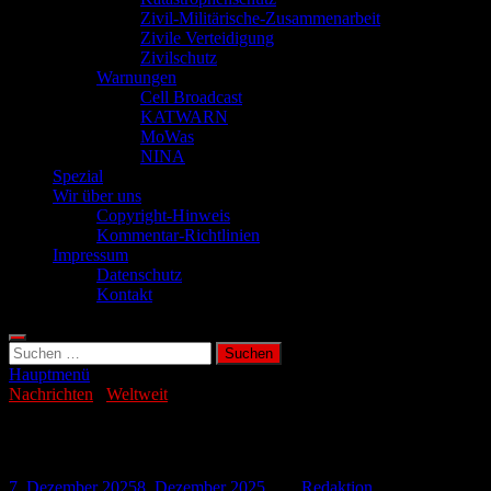
Zivil-Militärische-Zusammenarbeit
Zivile Verteidigung
Zivilschutz
Warnungen
Cell Broadcast
KATWARN
MoWas
NINA
Spezial
Wir über uns
Copyright-Hinweis
Kommentar-Richtlinien
Impressum
Datenschutz
Kontakt
Suchen
nach:
Hauptmenü
Nachrichten
/
Weltweit
Starkes Erdbeben (M 6.8) in Kanada
7. Dezember 2025
8. Dezember 2025
-
von
Redaktion
-