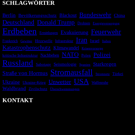
SCHLAGWÖRTER
Bundeswehr
Berlin
Blackout
China
Bevölkerungsschutz
Deutschland
Donald Trump
Drohnen
Energieversorgung
Erdbeben
Feuerwehr
Evakuierung
Ermittlungen
Iran
Israel
Hitzewelle
Frankreich
Infrastruktur
Italien
Gewitter
Katastrophenschutz
Klimawandel
Krisenvorsorge
NATO
Polizei
kritische Infrastruktur
Nachbeben
Polen
Russland
Starkregen
Seismologie
Sabotage
Spanien
Stromausfall
Straße von Hormus
Türkei
Stromnetz
USA
Unwetter
Ukraine
Ukraine-Krieg
Waffenruhe
Waldbrand
Zivilschutz
Überschwemmungen
KONTAKT
krisenradar.org
Herausgegeben von winternitzmedia
Pollhansheide 38a
D-33758 Schloß Holte-Stukenbrock