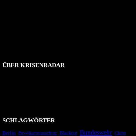
ÜBER KRISENRADAR
Das Krisenradar ist ein innovatives Projekt, das darauf abzielt, die
Bevölkerung über außergewöhnliche Gefahren- und Schadenlagen
wie nationale oder internationale Konflikte, Naturkatastrophen,
Industrieunfälle, Pandemien, terroristische Angriffe und
Migrationskrisen zu informieren. Das System nutzt verschiedene
Technologien und Kommunikationskanäle, um schnell, effektiv und
überparteilich zu informieren.
SCHLAGWÖRTER
Bundeswehr
Berlin
Blackout
China
Bevölkerungsschutz