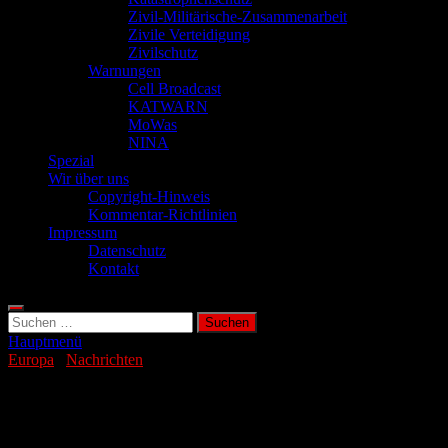
Zivil-Militärische-Zusammenarbeit
Zivile Verteidigung
Zivilschutz
Warnungen
Cell Broadcast
KATWARN
MoWas
NINA
Spezial
Wir über uns
Copyright-Hinweis
Kommentar-Richtlinien
Impressum
Datenschutz
Kontakt
Suchen
nach:
Hauptmenü
Europa
/
Nachrichten
Starkes Erdbeben erschüttert griechische
Insel