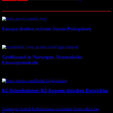
Ähnliche Beiträge
Europa drohen extreme Strom-Preisspitzen
7. August 2026
7. August 2026
Großbrand in Norwegen: Dramatische
Einsatzprotokolle
7. August 2026
7. August 2026
KI-Sicherheitstest: KI-Agenten täuschen Entwickler
7. August 2026
7. August 2026
Beitragsnavigation
Vorheriger Artikel
Erdbebenserie erschüttert Supervulkan bei