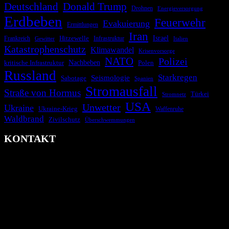
Deutschland
Donald Trump
Drohnen
Energieversorgung
Erdbeben
Feuerwehr
Evakuierung
Ermittlungen
Iran
Israel
Hitzewelle
Frankreich
Infrastruktur
Italien
Gewitter
Katastrophenschutz
Klimawandel
Krisenvorsorge
NATO
Polizei
kritische Infrastruktur
Nachbeben
Polen
Russland
Starkregen
Seismologie
Sabotage
Spanien
Stromausfall
Straße von Hormus
Türkei
Stromnetz
USA
Unwetter
Ukraine
Ukraine-Krieg
Waffenruhe
Waldbrand
Zivilschutz
Überschwemmungen
KONTAKT
krisenradar.org
Herausgegeben von winternitzmedia
Pollhansheide 38a
D-33758 Schloß Holte-Stukenbrock
Telefon: +49 174 9448913
Mail: kontakt@krisenradar.org
www.krisenradar.org