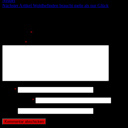
Neapel
Nächster Artikel
Wohlbefinden braucht mehr als nur Glück
Schreibe einen Kommentar
Deine E-Mail-Adresse wird nicht veröffentlicht.
Erforderliche
Felder sind mit
*
markiert
Kommentar
*
Name
*
E-Mail-Adresse
*
Website