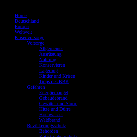
Zum
Inhalt
Home
springen
Deutschland
Europa
Weltweit
Krisenvorsorge
Vorsorge
Allgemeines
Ausrüstung
Nahrung
Konservieren
Lagerung
Kinder und Krisen
Tipps des BBK
Gefahren
Energiemangel
Gebäudebrand
Gewitter und Sturm
Hitze und Dürre
Hochwasser
Waldbrand
Bevölkerungsschutz
Behörden
Katastrophenschutz