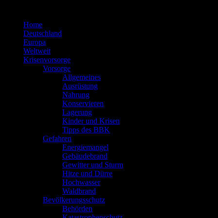
Zum
Inhalt
Home
springen
Deutschland
Europa
Weltweit
Krisenvorsorge
Vorsorge
Allgemeines
Ausrüstung
Nahrung
Konservieren
Lagerung
Kinder und Krisen
Tipps des BBK
Gefahren
Energiemangel
Gebäudebrand
Gewitter und Sturm
Hitze und Dürre
Hochwasser
Waldbrand
Bevölkerungsschutz
Behörden
Katastrophenschutz