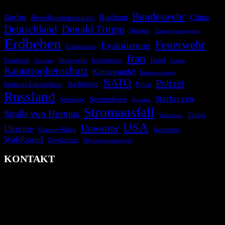
Bundeswehr
Berlin
Bevölkerungsschutz
Blackout
China
Deutschland
Donald Trump
Drohnen
Energieversorgung
Erdbeben
Feuerwehr
Evakuierung
Ermittlungen
Iran
Israel
Hitzewelle
Frankreich
Infrastruktur
Italien
Gewitter
Katastrophenschutz
Klimawandel
Krisenvorsorge
NATO
Polizei
kritische Infrastruktur
Nachbeben
Polen
Russland
Starkregen
Seismologie
Sabotage
Spanien
Stromausfall
Straße von Hormus
Türkei
Stromnetz
USA
Unwetter
Ukraine
Ukraine-Krieg
Waffenruhe
Waldbrand
Zivilschutz
Überschwemmungen
KONTAKT
krisenradar.org
Herausgegeben von winternitzmedia
Pollhansheide 38a
D-33758 Schloß Holte-Stukenbrock
Telefon: +49 174 9448913