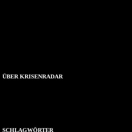
ÜBER KRISENRADAR
Das Krisenradar ist ein innovatives Projekt, das darauf abzielt, die
Bevölkerung über außergewöhnliche Gefahren- und Schadenlagen
wie nationale oder internationale Konflikte, Naturkatastrophen,
Industrieunfälle, Pandemien, terroristische Angriffe und
Migrationskrisen zu informieren. Das System nutzt verschiedene
Technologien und Kommunikationskanäle, um schnell, effektiv und
überparteilich zu informieren.
SCHLAGWÖRTER