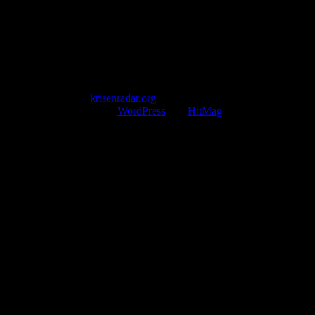
Mail: kontakt@krisenradar.org
www.krisenradar.org
E-Mail-Support
service@krisenradar.org
Servicezeiten
Montag – Freitag 09:00 – 17:00 Uhr (E-Mail)
Copyright © 2026
krisenradar.org
.
Mit Stolz präsentiert von
WordPress
und
HitMag
.