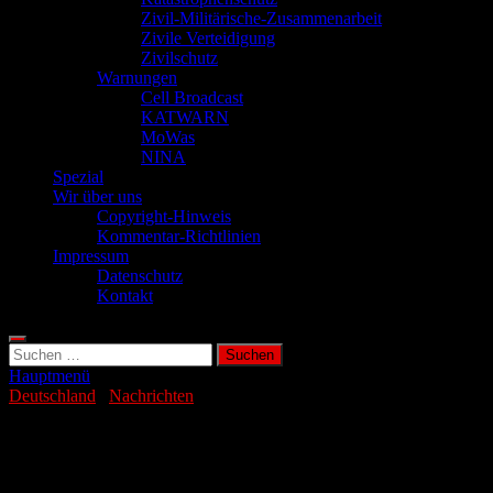
Zivil-Militärische-Zusammenarbeit
Zivile Verteidigung
Zivilschutz
Warnungen
Cell Broadcast
KATWARN
MoWas
NINA
Spezial
Wir über uns
Copyright-Hinweis
Kommentar-Richtlinien
Impressum
Datenschutz
Kontakt
Suchen
nach:
Hauptmenü
Deutschland
/
Nachrichten
Starker Mangel an Bewerbern mit
Berufsausbildung