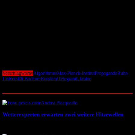
Im Vergleich dazu arbeiten menschliche Moderatoren deutlich
schwankender: Während manche Kanäle bis zu 95 Prozent der
Propaganda-Inhalte entfernen konnten, lag die Quote in anderen bei
nur 20 Prozent. Zudem sei der manuelle Aufwand enorm, betonen
die Kanalbetreiber.
„Wir hoffen, dass unser System die Moderatoren entlasten kann –
auch um ihre psychische Belastung zu reduzieren“, erklärt RUB-
Professorin Rebekah Overdorf. Da Telegram in Ländern wie
Russland und der Ukraine eine zentrale Rolle in der
Informationsverbreitung spielt, könnte der Einsatz des Tools ein
wichtiger Schritt im Kampf gegen digitale Propaganda sein.
Verschlagwortet
Algorithmus
Max-Planck-Institut
Propaganda
Ruhr-
Universität Bochum
Russland
Telegram
Ukraine
Ähnliche Beiträge
Wetterexperten erwarten zwei weitere Hitzewellen
7. August 2026
7. August 2026