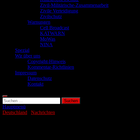
Zivil-Militärische-Zusammenarbeit
Zivile Verteidigung
Zivilschutz
Warnungen
Cell Broadcast
KATWARN
MoWas
NINA
Spezial
Wir über uns
Copyright-Hinweis
Kommentar-Richtlinien
Impressum
Datenschutz
Kontakt
Suchen
nach:
Hauptmenü
Deutschland
/
Nachrichten
Software entlarvt Propaganda auf
Telegram