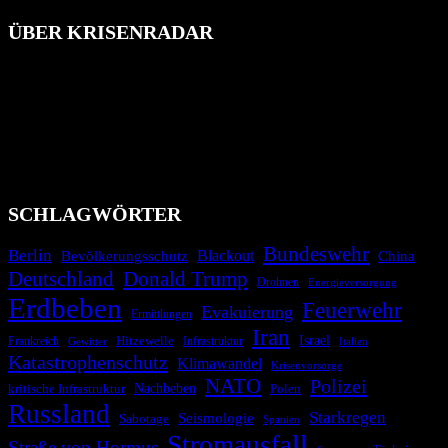
ÜBER KRISENRADAR
Das Krisenradar ist ein innovatives Projekt, das darauf abzielt, die
Bevölkerung über außergewöhnliche Gefahren- und Schadenlagen
wie nationale oder internationale Konflikte, Naturkatastrophen,
Industrieunfälle, Pandemien, terroristische Angriffe und
Migrationskrisen zu informieren. Das System nutzt verschiedene
Technologien und Kommunikationskanäle, um schnell, effektiv und
überparteilich zu informieren.
SCHLAGWÖRTER
Bundeswehr
Berlin
Blackout
China
Bevölkerungsschutz
Deutschland
Donald Trump
Drohnen
Energieversorgung
Erdbeben
Feuerwehr
Evakuierung
Ermittlungen
Iran
Israel
Hitzewelle
Frankreich
Infrastruktur
Italien
Gewitter
Katastrophenschutz
Klimawandel
Krisenvorsorge
NATO
Polizei
kritische Infrastruktur
Nachbeben
Polen
Russland
Starkregen
Seismologie
Sabotage
Spanien
Stromausfall
Straße von Hormus