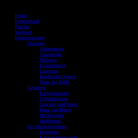
Zum
Inhalt
Home
springen
Deutschland
Europa
Weltweit
Krisenvorsorge
Vorsorge
Allgemeines
Ausrüstung
Nahrung
Konservieren
Lagerung
Kinder und Krisen
Tipps des BBK
Gefahren
Energiemangel
Gebäudebrand
Gewitter und Sturm
Hitze und Dürre
Hochwasser
Waldbrand
Bevölkerungsschutz
Behörden
Katastrophenschutz