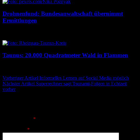
Drohnenfund: Bundesanwaltschaft übernimmt
Ermittlungen
7. August 2026
7. August 2026
Taunus: 20.000 Quadratmeter Wald in Flammen
6. August 2026
6. August 2026
Beitragsnavigation
Vorheriger Artikel
Informelles Lernen auf Social Media möglich
Nächster Artikel
Superrechner sagt Tsunami-Folgen in Echtzeit
vorher
Schreibe einen Kommentar
Deine E-Mail-Adresse wird nicht veröffentlicht.
Erforderliche
Felder sind mit
*
markiert
Kommentar
*