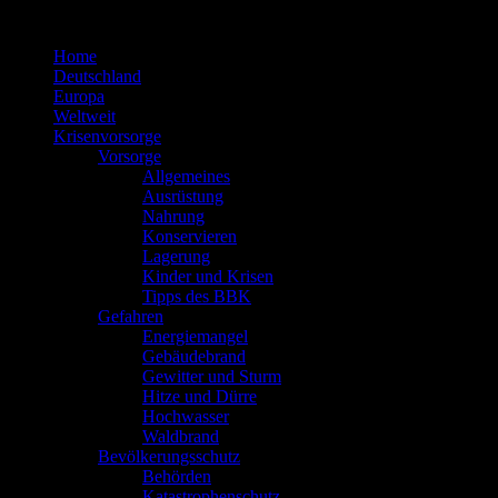
Zum
Inhalt
Home
springen
Deutschland
Europa
Weltweit
Krisenvorsorge
Vorsorge
Allgemeines
Ausrüstung
Nahrung
Konservieren
Lagerung
Kinder und Krisen
Tipps des BBK
Gefahren
Energiemangel
Gebäudebrand
Gewitter und Sturm
Hitze und Dürre
Hochwasser
Waldbrand
Bevölkerungsschutz
Behörden
Katastrophenschutz