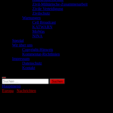
Zivil-Militärische-Zusammenarbeit
Zivile Verteidigung
Zivilschutz
Warnungen
Cell Broadcast
KATWARN
MoWas
NINA
Spezial
Wir über uns
Copyright-Hinweis
Kommentar-Richtlinien
Impressum
Datenschutz
Kontakt
Suchen
nach:
Hauptmenü
Europa
/
Nachrichten
Schutzräume: Schweden rüstet sich für
den Ernstfall