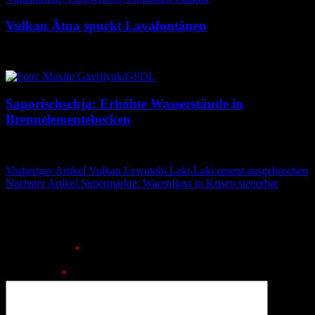
Vulkan Ätna spuckt Lavafontänen
8. August 2026
8. August 2026
Saporischschja: Erhöhte Wasserstände in
Brennelementebecken
8. August 2026
8. August 2026
Beitragsnavigation
Vorheriger Artikel
Vulkan Lewotobi Laki-Laki erneut ausgebrochen
Nächster Artikel
Supermärkte: Warenfluss in Krisen steuerbar
Schreibe einen Kommentar
Deine E-Mail-Adresse wird nicht veröffentlicht.
Erforderliche
Felder sind mit
*
markiert
Kommentar
*