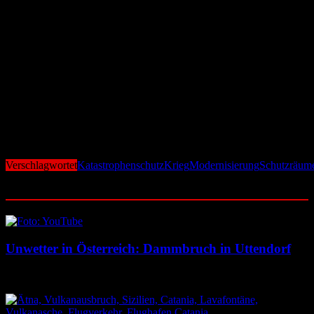
Rückkehr zur Zivilschutzkultur
Schwedens Regierung verfolgt mit dieser Politik das Ziel, die
Bevölkerung wieder stärker in die nationale Verteidigungsstrategie
einzubinden – ein Konzept, das seit dem Ende des Kalten Krieges in
den Hintergrund geraten war. Nun soll der Zivilschutz nicht nur
modernisiert, sondern auch gesellschaftlich verankert werden.
„Wir dürfen nicht hoffen, dass alles gut geht – wir müssen
vorbereitet sein“, heißt es aus Regierungskreisen.
Verschlagwortet
Katastrophenschutz
Krieg
Modernisierung
Schutzräum
Ähnliche Beiträge
Unwetter in Österreich: Dammbruch in Uttendorf
8. August 2026
8. August 2026