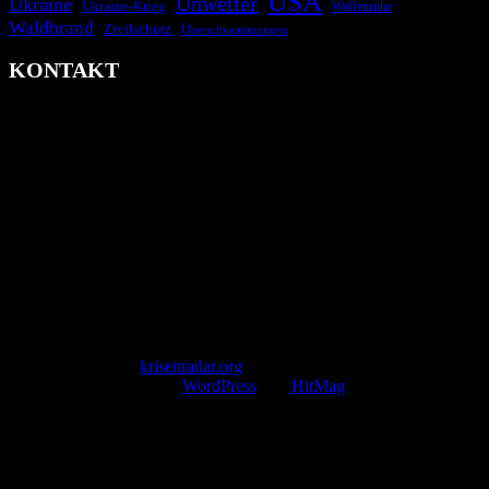
USA
Unwetter
Ukraine
Ukraine-Krieg
Waffenruhe
Waldbrand
Zivilschutz
Überschwemmungen
KONTAKT
krisenradar.org
Herausgegeben von winternitzmedia
Pollhansheide 38a
D-33758 Schloß Holte-Stukenbrock
Telefon: +49 174 9448913
Mail: kontakt@krisenradar.org
www.krisenradar.org
E-Mail-Support
service@krisenradar.org
Servicezeiten
Montag – Freitag 09:00 – 17:00 Uhr (E-Mail)
Copyright © 2026
krisenradar.org
.
Mit Stolz präsentiert von
WordPress
und
HitMag
.