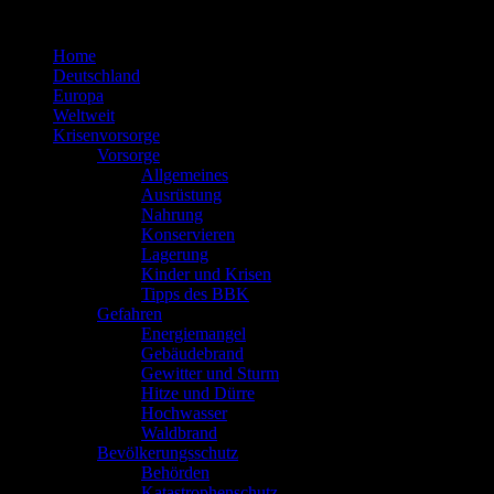
Zum
Inhalt
Home
springen
Deutschland
Europa
Weltweit
Krisenvorsorge
Vorsorge
Allgemeines
Ausrüstung
Nahrung
Konservieren
Lagerung
Kinder und Krisen
Tipps des BBK
Gefahren
Energiemangel
Gebäudebrand
Gewitter und Sturm
Hitze und Dürre
Hochwasser
Waldbrand
Bevölkerungsschutz
Behörden
Katastrophenschutz