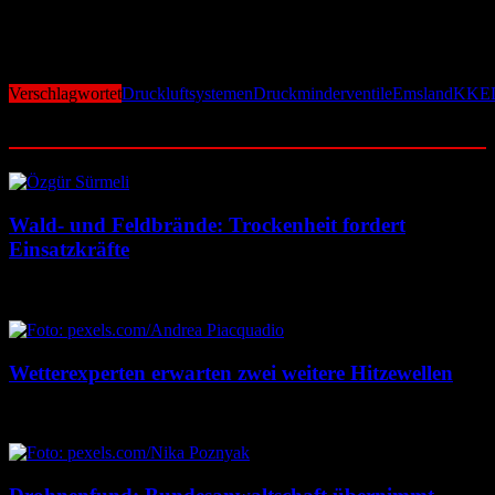
Nach der internationalen Skala zur Bewertung von Vorkommnissen
(INES) ist es der Stufe 0 (unterhalb der Skala = keine oder sehr
geringe sicherheitstechnische Bedeutung) zuzuordnen.
Verschlagwortet
Druckluftsystemen
Druckminderventile
Emsland
KKE
Ähnliche Beiträge
Wald- und Feldbrände: Trockenheit fordert
Einsatzkräfte
7. August 2026
7. August 2026
Wetterexperten erwarten zwei weitere Hitzewellen
7. August 2026
7. August 2026