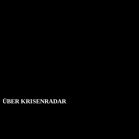
ÜBER KRISENRADAR
Das Krisenradar ist ein innovatives Projekt, das darauf abzielt, die
Bevölkerung über außergewöhnliche Gefahren- und Schadenlagen
wie nationale oder internationale Konflikte, Naturkatastrophen,
Industrieunfälle, Pandemien, terroristische Angriffe und
Migrationskrisen zu informieren. Das System nutzt verschiedene