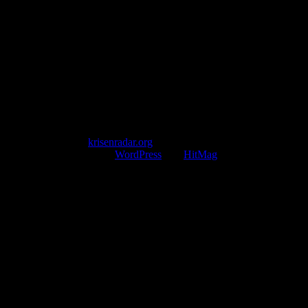
Pollhansheide 38a
D-33758 Schloß Holte-Stukenbrock
Telefon: +49 174 9448913
Mail: kontakt@krisenradar.org
www.krisenradar.org
E-Mail-Support
service@krisenradar.org
Servicezeiten
Montag – Freitag 09:00 – 17:00 Uhr (E-Mail)
Copyright © 2026
krisenradar.org
.
Mit Stolz präsentiert von
WordPress
und
HitMag
.