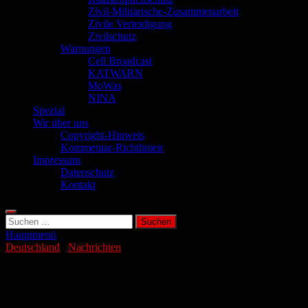
Zivil-Militärische-Zusammenarbeit
Zivile Verteidigung
Zivilschutz
Warnungen
Cell Broadcast
KATWARN
MoWas
NINA
Spezial
Wir über uns
Copyright-Hinweis
Kommentar-Richtlinien
Impressum
Datenschutz
Kontakt
Suchen
nach:
Hauptmenü
Deutschland
/
Nachrichten
Rückbauanlage Emsland: Dieselmotoren-
Ventile ausgetauscht