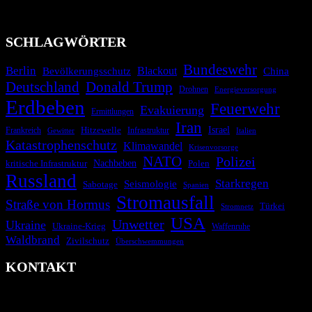
Technologien und Kommunikationskanäle, um schnell, effektiv und
überparteilich zu informieren.
SCHLAGWÖRTER
Bundeswehr
Berlin
Blackout
China
Bevölkerungsschutz
Deutschland
Donald Trump
Drohnen
Energieversorgung
Erdbeben
Feuerwehr
Evakuierung
Ermittlungen
Iran
Israel
Hitzewelle
Frankreich
Infrastruktur
Italien
Gewitter
Katastrophenschutz
Klimawandel
Krisenvorsorge
NATO
Polizei
kritische Infrastruktur
Nachbeben
Polen
Russland
Starkregen
Seismologie
Sabotage
Spanien
Stromausfall
Straße von Hormus
Türkei
Stromnetz
USA
Unwetter
Ukraine
Ukraine-Krieg
Waffenruhe
Waldbrand
Zivilschutz
Überschwemmungen
KONTAKT
krisenradar.org
Herausgegeben von winternitzmedia