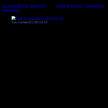
24. April 2025
22. April 2025
-
von
André Winternitz
-
Kommentar
hinterlassen
Foto: Corradox/CC BY-SA 3.0
Lingen
. In der Rückbauanlage Emsland (KKE) wurden im Rahmen
einer turnusmäßigen Überwachung zwei fehlerhaft montierte
Druckminderventile in Druckluftsystemen von Dieselmotoren
festgestellt. Der Befund hatte zu keiner Zeit Auswirkungen auf die
Start- und Einsatzbereitschaft der beiden Dieselmotoren.
Die betroffenen Bauteile wurden umgehend ausgetauscht. Die
Ventile sind jeweils in einem Druckluftsystem verbaut, das im
Anforderungsfall den zugehörigen Dieselmotor mit gespeicherter
Druckluft versorgt. Diese Dieselmotoren sind vierfach redundant auf
der Anlage vorhanden und dienen im Bedarfsfall der
Notstromversorgung.
Das Ereignis ist dem niedersächsischen Umweltministerium als
Aufsichtsbehörde fristgerecht gemeldet worden. Eine Gefährdung
des Personals, der Umgebung oder der Anlage lag zu keiner Zeit
vor. Das Vorkommnis wurde gemäß den deutschen Meldekriterien
in die Kategorie N (Normal) eingestuft und dem niedersächsischen
Umweltministerium als Aufsichtsbehörde fristgerecht gemeldet.