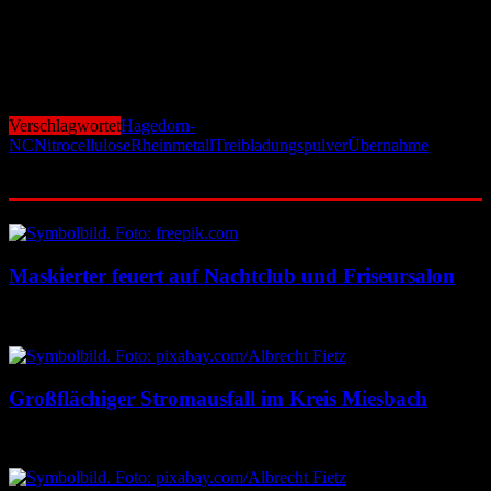
weltweit führenden Hersteller von Mittel- und Großkaliber­munition
weiter aus und sichert die langfristige und unabhängige Versorgung
mit essenziellen Komponenten für die Produktion. Als Systemhaus
bietet Rheinmetall den „Full Shot“ aus einer Hand: das Geschoss,
den Zünder, die Sprengladung sowie die Treibladung.
Verschlagwortet
Hagedorn-
NC
Nitrocellulose
Rheinmetall
Treibladungs­pulver
Übernahme
Ähnliche Beiträge
Maskierter feuert auf Nachtclub und Friseursalon
10. August 2026
10. August 2026
Großflächiger Stromausfall im Kreis Miesbach
10. August 2026
10. August 2026