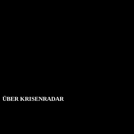
ÜBER KRISENRADAR
Das Krisenradar ist ein innovatives Projekt, das darauf abzielt, die
Bevölkerung über außergewöhnliche Gefahren- und Schadenlagen
wie nationale oder internationale Konflikte, Naturkatastrophen,
Industrieunfälle, Pandemien, terroristische Angriffe und
Migrationskrisen zu informieren. Das System nutzt verschiedene