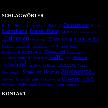
Technologien und Kommunikationskanäle, um schnell, effektiv und
überparteilich zu informieren.
SCHLAGWÖRTER
Bundeswehr
Berlin
Bevölkerungsschutz
Blackout
China
Deutschland
Donald Trump
Drohnen
Energieversorgung
Erdbeben
Feuerwehr
Evakuierung
Ermittlungen
Iran
Israel
Frankreich
Hitzewelle
Infrastruktur
Italien
Katastrophenschutz
Klimawandel
Krisenvorsorge
NATO
Polizei
kritische Infrastruktur
Nachbeben
Polen
Russland
Seismologie
Sabotage
Spanien
Sanktionen
Stromausfall
Straße von Hormus
Starkregen
USA
Unwetter
Ukraine
Ukraine-Krieg
Türkei
Stromnetz
Waldbrand
Zivilschutz
Waffenruhe
Überschwemmungen
KONTAKT
krisenradar.org
Herausgegeben von winternitzmedia