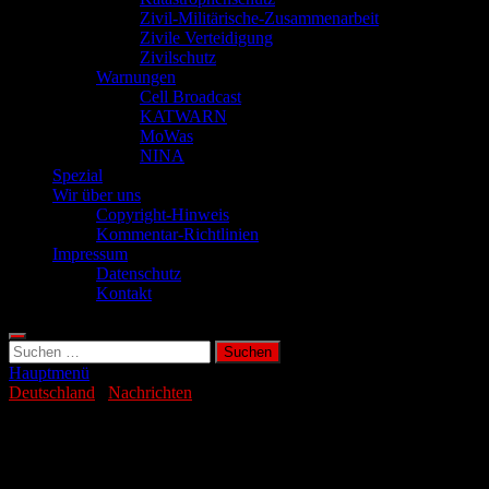
Zivil-Militärische-Zusammenarbeit
Zivile Verteidigung
Zivilschutz
Warnungen
Cell Broadcast
KATWARN
MoWas
NINA
Spezial
Wir über uns
Copyright-Hinweis
Kommentar-Richtlinien
Impressum
Datenschutz
Kontakt
Suchen
nach:
Hauptmenü
Deutschland
/
Nachrichten
Rheinmetall übernimmt Hagedorn-NC
GmbH