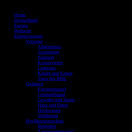
Zum
Inhalt
Home
springen
Deutschland
Europa
Weltweit
Krisenvorsorge
Vorsorge
Allgemeines
Ausrüstung
Nahrung
Konservieren
Lagerung
Kinder und Krisen
Tipps des BBK
Gefahren
Energiemangel
Gebäudebrand
Gewitter und Sturm
Hitze und Dürre
Hochwasser
Waldbrand
Bevölkerungsschutz
Behörden
Katastrophenschutz