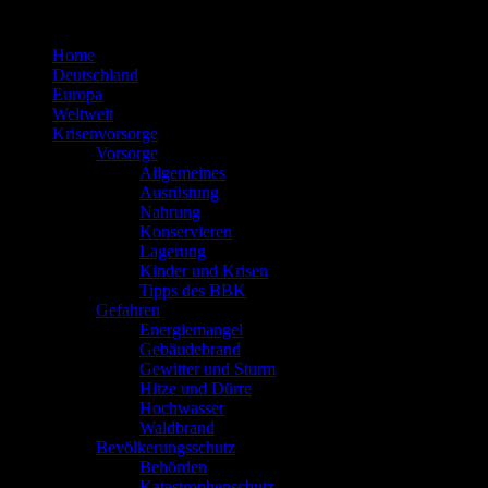
Zum
Inhalt
Home
springen
Deutschland
Europa
Weltweit
Krisenvorsorge
Vorsorge
Allgemeines
Ausrüstung
Nahrung
Konservieren
Lagerung
Kinder und Krisen
Tipps des BBK
Gefahren
Energiemangel
Gebäudebrand
Gewitter und Sturm
Hitze und Dürre
Hochwasser
Waldbrand
Bevölkerungsschutz
Behörden
Katastrophenschutz