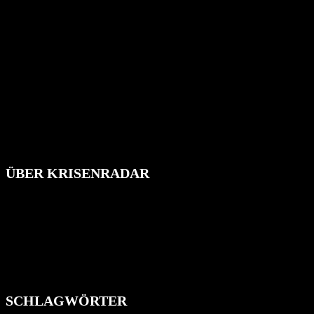
ÜBER KRISENRADAR
Das Krisenradar ist ein innovatives Projekt, das darauf abzielt, die
Bevölkerung über außergewöhnliche Gefahren- und Schadenlagen
wie nationale oder internationale Konflikte, Naturkatastrophen,
Industrieunfälle, Pandemien, terroristische Angriffe und
Migrationskrisen zu informieren. Das System nutzt verschiedene
Technologien und Kommunikationskanäle, um schnell, effektiv und
überparteilich zu informieren.
SCHLAGWÖRTER