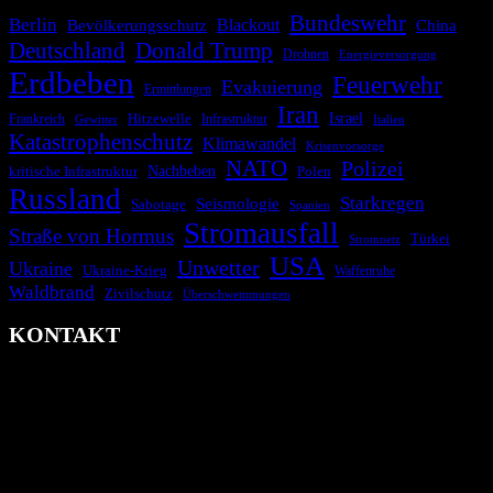
Bundeswehr
Berlin
Bevölkerungsschutz
Blackout
China
Deutschland
Donald Trump
Drohnen
Energieversorgung
Erdbeben
Feuerwehr
Evakuierung
Ermittlungen
Iran
Israel
Hitzewelle
Frankreich
Infrastruktur
Italien
Gewitter
Katastrophenschutz
Klimawandel
Krisenvorsorge
NATO
Polizei
kritische Infrastruktur
Nachbeben
Polen
Russland
Starkregen
Seismologie
Sabotage
Spanien
Stromausfall
Straße von Hormus
Türkei
Stromnetz
USA
Unwetter
Ukraine
Ukraine-Krieg
Waffenruhe
Waldbrand
Zivilschutz
Überschwemmungen
KONTAKT
krisenradar.org
Herausgegeben von winternitzmedia
Pollhansheide 38a
D-33758 Schloß Holte-Stukenbrock
Telefon: +49 174 9448913