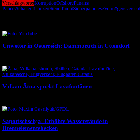
Verschlagwortet
Korruption
Offshore
Panama
Papers
Schattenfinanzen
Steuerflucht
Steuerparadiese
Vermögensverschl
Ähnliche Beiträge
Unwetter in Österreich: Dammbruch in Uttendorf
8. August 2026
8. August 2026
Vulkan Ätna spuckt Lavafontänen
8. August 2026
8. August 2026
Saporischschja: Erhöhte Wasserstände in
Brennelementebecken