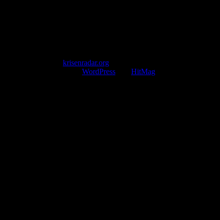
Mail: kontakt@krisenradar.org
www.krisenradar.org
E-Mail-Support
service@krisenradar.org
Servicezeiten
Montag – Freitag 09:00 – 17:00 Uhr (E-Mail)
Copyright © 2026
krisenradar.org
.
Mit Stolz präsentiert von
WordPress
und
HitMag
.