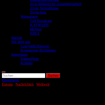
Zivil-Militärische-Zusammenarbeit
Zivile Verteidigung
Zivilschutz
Warnungen
Cell Broadcast
KATWARN
MoWas
NINA
Spezial
Wir über uns
Copyright-Hinweis
Kommentar-Richtlinien
Impressum
Datenschutz
Kontakt
Suchen
nach:
Hauptmenü
Europa
/
Nachrichten
/
Weltweit
Reiche verstecken ihr Geld nach Lage im
Land