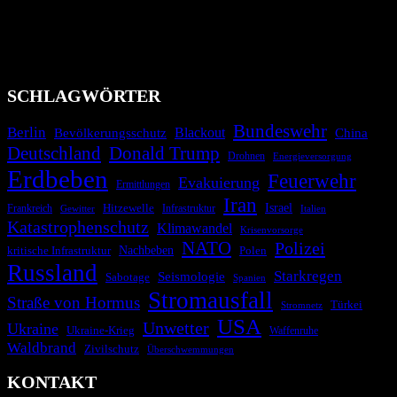
Industrieunfälle, Pandemien, terroristische Angriffe und
Migrationskrisen zu informieren. Das System nutzt verschiedene
Technologien und Kommunikationskanäle, um schnell, effektiv und
überparteilich zu informieren.
SCHLAGWÖRTER
Bundeswehr
Berlin
Blackout
China
Bevölkerungsschutz
Deutschland
Donald Trump
Drohnen
Energieversorgung
Erdbeben
Feuerwehr
Evakuierung
Ermittlungen
Iran
Israel
Hitzewelle
Frankreich
Infrastruktur
Italien
Gewitter
Katastrophenschutz
Klimawandel
Krisenvorsorge
NATO
Polizei
kritische Infrastruktur
Nachbeben
Polen
Russland
Starkregen
Seismologie
Sabotage
Spanien
Stromausfall
Straße von Hormus
Türkei
Stromnetz
USA
Unwetter
Ukraine
Ukraine-Krieg
Waffenruhe
Waldbrand
Zivilschutz
Überschwemmungen
KONTAKT