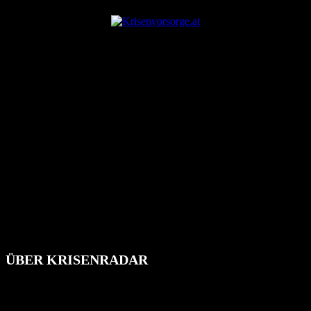
ÜBER KRISENRADAR
Das Krisenradar ist ein innovatives Projekt, das darauf abzielt, die
Bevölkerung über außergewöhnliche Gefahren- und Schadenlagen
wie nationale oder internationale Konflikte, Naturkatastrophen,