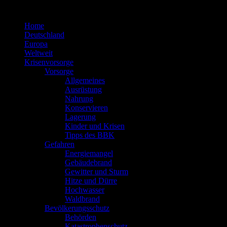
Zum
Inhalt
Home
springen
Deutschland
Europa
Weltweit
Krisenvorsorge
Vorsorge
Allgemeines
Ausrüstung
Nahrung
Konservieren
Lagerung
Kinder und Krisen
Tipps des BBK
Gefahren
Energiemangel
Gebäudebrand
Gewitter und Sturm
Hitze und Dürre
Hochwasser
Waldbrand
Bevölkerungsschutz
Behörden
Katastrophenschutz