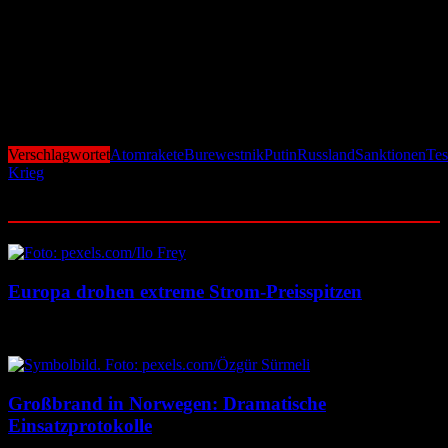
werten den Test daher als gezielte Provokation und Signal an den
Westen.
Putin erklärte, die entscheidende Testphase der Burewestnik sei
abgeschlossen, nun beginne die Vorbereitung für die Stationierung.
Damit setzt Russland seine militärische Aufrüstung unbeirrt fort –
und verschärft die Spannungen mit den USA und der NATO weiter.
Verschlagwortet
Atomrakete
Burewestnik
Putin
Russland
Sanktionen
Tes
Krieg
Ähnliche Beiträge
Europa drohen extreme Strom-Preisspitzen
7. August 2026
7. August 2026
Großbrand in Norwegen: Dramatische
Einsatzprotokolle