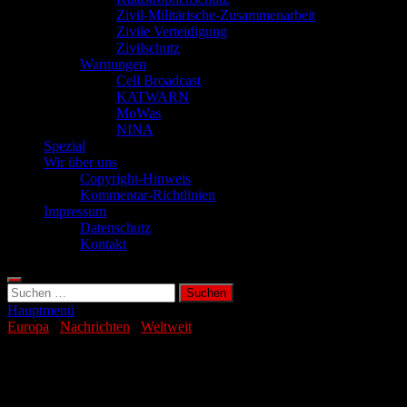
Zivil-Militärische-Zusammenarbeit
Zivile Verteidigung
Zivilschutz
Warnungen
Cell Broadcast
KATWARN
MoWas
NINA
Spezial
Wir über uns
Copyright-Hinweis
Kommentar-Richtlinien
Impressum
Datenschutz
Kontakt
Suchen
nach:
Hauptmenü
Europa
/
Nachrichten
/
Weltweit
Putin lässt neue Atom-Marschflugrakete
testen