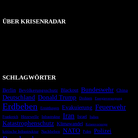
ÜBER KRISENRADAR
Das Krisenradar ist ein innovatives Projekt, das darauf abzielt, die
Bevölkerung über außergewöhnliche Gefahren- und Schadenlagen
wie nationale oder internationale Konflikte, Naturkatastrophen,
Industrieunfälle, Pandemien, terroristische Angriffe und
Migrationskrisen zu informieren. Das System nutzt verschiedene
Technologien und Kommunikationskanäle, um schnell, effektiv und
überparteilich zu informieren.
SCHLAGWÖRTER
Bundeswehr
Berlin
Bevölkerungsschutz
Blackout
China
Deutschland
Donald Trump
Drohnen
Energieversorgung
Erdbeben
Feuerwehr
Evakuierung
Ermittlungen
Iran
Israel
Frankreich
Hitzewelle
Infrastruktur
Italien
Katastrophenschutz
Klimawandel
Krisenvorsorge
NATO
Polizei
kritische Infrastruktur
Nachbeben
Polen