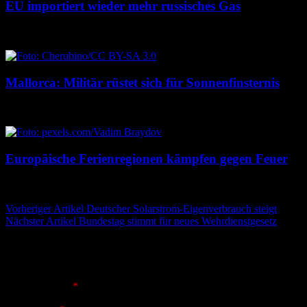
EU importiert wieder mehr russisches Gas
10. August 2026
10. August 2026
Mallorca: Militär rüstet sich für Sonnenfinsternis
10. August 2026
10. August 2026
Europäische Ferienregionen kämpfen gegen Feuer
9. August 2026
9. August 2026
Beitragsnavigation
Vorheriger Artikel
Deutscher Solarstrom-Eigenverbrauch steigt
Nächster Artikel
Bundestag stimmt für neues Wehrdienstgesetz
Schreibe einen Kommentar
Deine E-Mail-Adresse wird nicht veröffentlicht.
Erforderliche
Felder sind mit
*
markiert