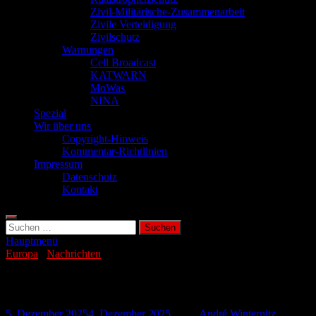
Zivil-Militärische-Zusammenarbeit
Zivile Verteidigung
Zivilschutz
Warnungen
Cell Broadcast
KATWARN
MoWas
NINA
Spezial
Wir über uns
Copyright-Hinweis
Kommentar-Richtlinien
Impressum
Datenschutz
Kontakt
Suchen
nach:
Hauptmenü
Europa
/
Nachrichten
Putin droht Europa offen mit Krieg
5. Dezember 2025
4. Dezember 2025
-
von
André Winternitz
-