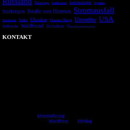
Russland
Seismologie
Sabotage
Spanien
Sanktionen
Stromausfall
Straße von Hormus
Starkregen
USA
Unwetter
Ukraine
Ukraine-Krieg
Türkei
Stromnetz
Waldbrand
Zivilschutz
Waffenruhe
Überschwemmungen
KONTAKT
krisenradar.org
Herausgegeben von winternitzmedia
Pollhansheide 38a
D-33758 Schloß Holte-Stukenbrock
Telefon: +49 174 9448913
Mail: kontakt@krisenradar.org
www.krisenradar.org
E-Mail-Support
service@krisenradar.org
Servicezeiten
Montag – Freitag 09:00 – 17:00 Uhr (E-Mail)
Copyright © 2026
krisenradar.org
.
Mit Stolz präsentiert von
WordPress
und
HitMag
.