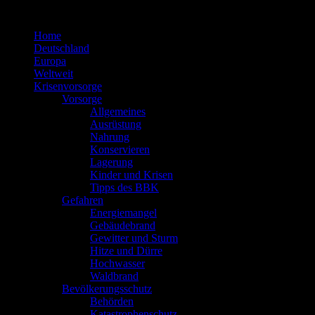
Zum
Inhalt
Home
springen
Deutschland
Europa
Weltweit
Krisenvorsorge
Vorsorge
Allgemeines
Ausrüstung
Nahrung
Konservieren
Lagerung
Kinder und Krisen
Tipps des BBK
Gefahren
Energiemangel
Gebäudebrand
Gewitter und Sturm
Hitze und Dürre
Hochwasser
Waldbrand
Bevölkerungsschutz
Behörden
Katastrophenschutz