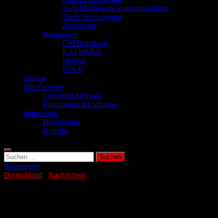
Zivil-Militärische-Zusammenarbeit
Zivile Verteidigung
Zivilschutz
Warnungen
Cell Broadcast
KATWARN
MoWas
NINA
Spezial
Wir über uns
Copyright-Hinweis
Kommentar-Richtlinien
Impressum
Datenschutz
Kontakt
Suchen
nach:
Hauptmenü
Deutschland
/
Nachrichten
Ostdeutsche Wirtschaft ist weiter im
Sinkflug