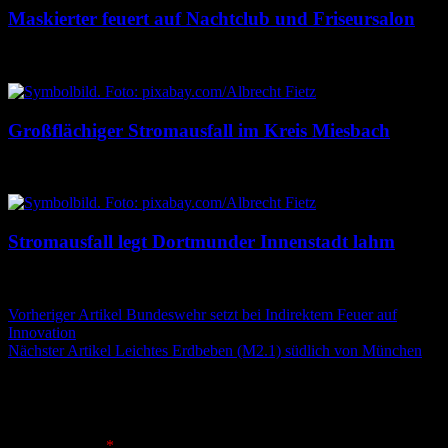
Maskierter feuert auf Nachtclub und Friseursalon
10. August 2026
10. August 2026
Großflächiger Stromausfall im Kreis Miesbach
10. August 2026
10. August 2026
Stromausfall legt Dortmunder Innenstadt lahm
10. August 2026
10. August 2026
Beitragsnavigation
Vorheriger Artikel
Bundeswehr setzt bei Indirektem Feuer auf
Innovation
Nächster Artikel
Leichtes Erdbeben (M2.1) südlich von München
Schreibe einen Kommentar
Deine E-Mail-Adresse wird nicht veröffentlicht.
Erforderliche
Felder sind mit
*
markiert