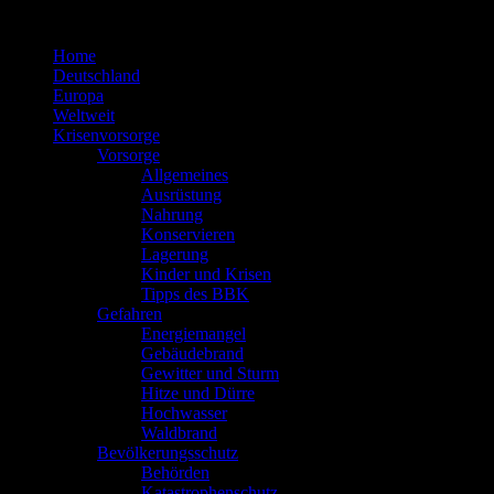
Zum
Inhalt
Home
springen
Deutschland
Europa
Weltweit
Krisenvorsorge
Vorsorge
Allgemeines
Ausrüstung
Nahrung
Konservieren
Lagerung
Kinder und Krisen
Tipps des BBK
Gefahren
Energiemangel
Gebäudebrand
Gewitter und Sturm
Hitze und Dürre
Hochwasser
Waldbrand
Bevölkerungsschutz
Behörden
Katastrophenschutz