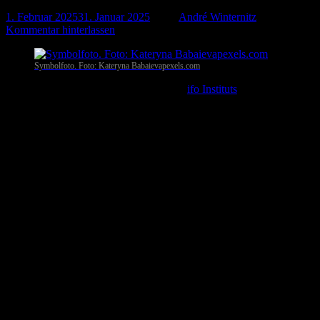
1. Februar 2025
31. Januar 2025
-
von
André Winternitz
-
Kommentar hinterlassen
Symbolfoto. Foto: Kateryna Babaievapexels.com
Dresden
. Der Geschäftsklimaindex des
i
fo Instituts
für
Ostdeutschland ist im Januar gegenüber dem Wert des Vormonats
gesunken. Das Stimmungsbarometer für die regionale Wirtschaft der
Region sank auf einen Wert von 85,5 Punkten, nach 86,9 im
Dezember.
Dienstleistungssektor sinkt
Im ostdeutschen Verarbeitenden Gewerbe verschlechterte sich das
Geschäftsklima im Januar sehr deutlich. Die befragten
Industrieunternehmen schätzten ihre aktuelle Geschäftslage spürbar
schlechter ein als im Vormonat. Bei den Geschäftserwartungen hat
die Skepsis hingegen sehr kräftig zugenommen.
Im Dienstleistungssektor hat sich das Geschäftsklima im Januar
leicht eingetrübt. Die befragten Dienstleistungsunternehmen haben
die Bewertung ihrer laufenden Geschäfte leicht angehoben und
bewerten ihre Geschäftserwartungen für die kommenden Monate