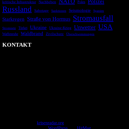
NATO
Polizei
kritische Infrastruktur
Nachbeben
Polen
Russland
Seismologie
Sabotage
Spanien
Sanktionen
Stromausfall
Straße von Hormus
Starkregen
USA
Unwetter
Ukraine
Ukraine-Krieg
Türkei
Stromnetz
Waldbrand
Zivilschutz
Waffenruhe
Überschwemmungen
KONTAKT
krisenradar.org
Herausgegeben von winternitzmedia
Pollhansheide 38a
D-33758 Schloß Holte-Stukenbrock
Telefon: +49 174 9448913
Mail: kontakt@krisenradar.org
www.krisenradar.org
E-Mail-Support
service@krisenradar.org
Servicezeiten
Montag – Freitag 09:00 – 17:00 Uhr (E-Mail)
Copyright © 2026
krisenradar.org
.
Mit Stolz präsentiert von
WordPress
und
HitMag
.