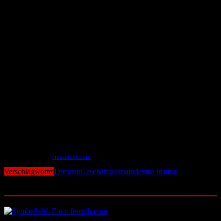
gleichzeitig etwas pessimistischer.
Handel wieder optimistischer
Anders sieht es im Handel aus. Die Geschäftslage bewertet der
Gesamthandel spürbar besser als im Vormonat. Während sich der
Klimaindikator des Einzelhandels deutlich verbesserte, hat sich das
Geschäftsklima beim Großhandel leicht abgekühlt. Der
Einzelhandel bewertete seine Geschäftserwartungen geringfügig
positiver, der Großhandel etwas schlechter.
Zweigeteilt bleibt das ostdeutsche Bauhauptgewerbe. Hier verharrte
das Geschäftsklima im Januar. Die befragten Unternehmen gaben
an, dass ihre Geschäftslage sich erheblich verbesserte. Ihre
Erwartungen an den künftigen Geschäftsverlauf senkten sie aber
deutlich ab.
Mit Material von
pressetext.co
m
Verschlagwortet
Dresden
Geschäftsklimaindex
ifo Institut
Ähnliche Beiträge