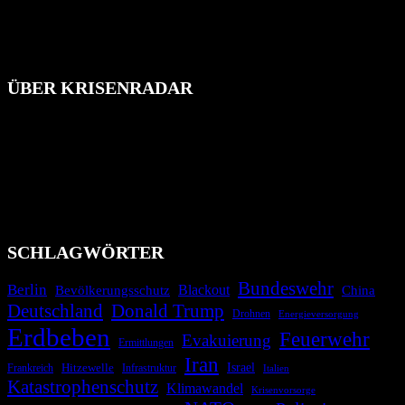
ÜBER KRISENRADAR
Das Krisenradar ist ein innovatives Projekt, das darauf abzielt, die
Bevölkerung über außergewöhnliche Gefahren- und Schadenlagen
wie nationale oder internationale Konflikte, Naturkatastrophen,
Industrieunfälle, Pandemien, terroristische Angriffe und
Migrationskrisen zu informieren. Das System nutzt verschiedene
Technologien und Kommunikationskanäle, um schnell, effektiv und
überparteilich zu informieren.
SCHLAGWÖRTER
Bundeswehr
Berlin
Bevölkerungsschutz
Blackout
China
Deutschland
Donald Trump
Drohnen
Energieversorgung
Erdbeben
Feuerwehr
Evakuierung
Ermittlungen
Iran
Israel
Frankreich
Hitzewelle
Infrastruktur
Italien
Katastrophenschutz
Klimawandel
Krisenvorsorge