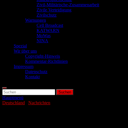
Zivil-Militärische-Zusammenarbeit
Zivile Verteidigung
Zivilschutz
Warnungen
Cell Broadcast
KATWARN
MoWas
NINA
Spezial
Wir über uns
Copyright-Hinweis
Kommentar-Richtlinien
Impressum
Datenschutz
Kontakt
Suchen
nach:
Hauptmenü
Deutschland
/
Nachrichten
Mutmaßliche russische Drohnen
beschatten Polizeiboot