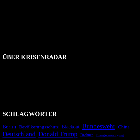
ÜBER KRISENRADAR
Das Krisenradar ist ein innovatives Projekt, das darauf abzielt, die
Bevölkerung über außergewöhnliche Gefahren- und Schadenlagen
wie nationale oder internationale Konflikte, Naturkatastrophen,
Industrieunfälle, Pandemien, terroristische Angriffe und
Migrationskrisen zu informieren. Das System nutzt verschiedene
Technologien und Kommunikationskanäle, um schnell, effektiv und
überparteilich zu informieren.
SCHLAGWÖRTER
Bundeswehr
Berlin
Blackout
China
Bevölkerungsschutz
Deutschland
Donald Trump
Drohnen
Energieversorgung