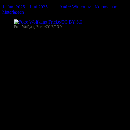
1. Juni 2025
1. Juni 2025
-
von
André Winternitz
-
Kommentar
hinterlassen
Foto: Wolfgang Fricke/CC BY 3.0
In der Nordsee hat sich offenbar ein schwerwiegender Zwischenfall
mit potenziellen Spionagedrohnen ereignet. Ein Boot der deutschen
Bundespolizei, das mit einer Routineüberwachung betraut war,
wurde Berichten zufolge über Stunden von mehreren Drohnen
verfolgt. Die unheimliche Begegnung wirft ernste Fragen zur
Sicherheit auf See und zu möglichen russischen Spionageaktivitäten
auf.
Drei Stunden Drohnenbeobachtung – mysteriöse Verfolgung durch
die Nacht
Wie der Spiegel unter Berufung auf einen vertraulichen Lagebericht
der deutschen Sicherheitsbehörden berichtet, spielte sich der Vorfall
am 26. Mai rund 140 Kilometer nördlich der ostfriesischen Insel
Borkum ab. Dort war das Patrouillenboot BP 81 „Potsdam“ der
Bundespolizei unterwegs, um den russischen Frachter „Lauga“ zu
beobachten, der auf dem Weg nach Belgien war.
Plötzlich tauchten insgesamt sieben Drohnen in der Nähe des