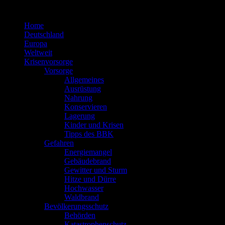
Zum
Inhalt
Home
springen
Deutschland
Europa
Weltweit
Krisenvorsorge
Vorsorge
Allgemeines
Ausrüstung
Nahrung
Konservieren
Lagerung
Kinder und Krisen
Tipps des BBK
Gefahren
Energiemangel
Gebäudebrand
Gewitter und Sturm
Hitze und Dürre
Hochwasser
Waldbrand
Bevölkerungsschutz
Behörden
Katastrophenschutz