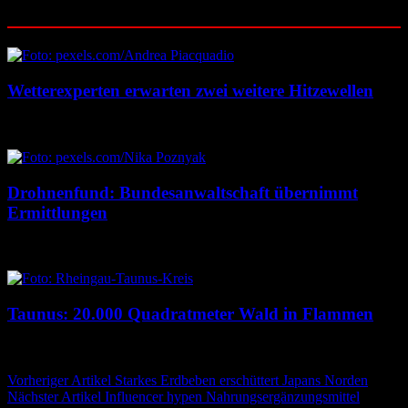
Ähnliche Beiträge
Wetterexperten erwarten zwei weitere Hitzewellen
7. August 2026
7. August 2026
Drohnenfund: Bundesanwaltschaft übernimmt
Ermittlungen
7. August 2026
7. August 2026
Taunus: 20.000 Quadratmeter Wald in Flammen
6. August 2026
6. August 2026
Beitragsnavigation
Vorheriger Artikel
Starkes Erdbeben erschüttert Japans Norden
Nächster Artikel
Influencer hypen Nahrungsergänzungsmittel