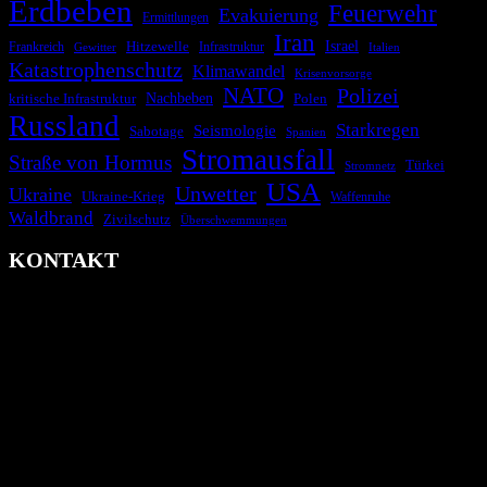
Erdbeben
Feuerwehr
Evakuierung
Ermittlungen
Iran
Israel
Hitzewelle
Frankreich
Infrastruktur
Italien
Gewitter
Katastrophenschutz
Klimawandel
Krisenvorsorge
NATO
Polizei
kritische Infrastruktur
Nachbeben
Polen
Russland
Starkregen
Seismologie
Sabotage
Spanien
Stromausfall
Straße von Hormus
Türkei
Stromnetz
USA
Unwetter
Ukraine
Ukraine-Krieg
Waffenruhe
Waldbrand
Zivilschutz
Überschwemmungen
KONTAKT
krisenradar.org
Herausgegeben von winternitzmedia
Pollhansheide 38a
D-33758 Schloß Holte-Stukenbrock
Telefon: +49 174 9448913
Mail: kontakt@krisenradar.org
www.krisenradar.org
E-Mail-Support