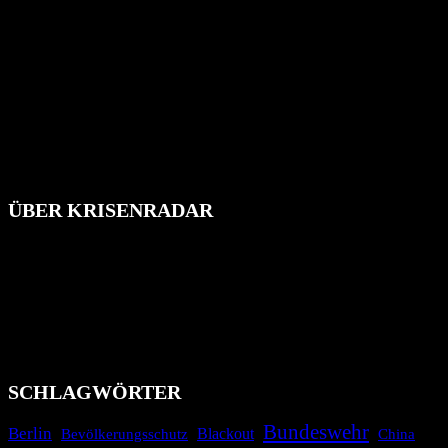
ÜBER KRISENRADAR
Das Krisenradar ist ein innovatives Projekt, das darauf abzielt, die
Bevölkerung über außergewöhnliche Gefahren- und Schadenlagen
wie nationale oder internationale Konflikte, Naturkatastrophen,
Industrieunfälle, Pandemien, terroristische Angriffe und
Migrationskrisen zu informieren. Das System nutzt verschiedene
Technologien und Kommunikationskanäle, um schnell, effektiv und
überparteilich zu informieren.
SCHLAGWÖRTER
Bundeswehr
Berlin
Bevölkerungsschutz
Blackout
China