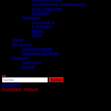
Zivil-Militärische-Zusammenarbeit
Zivile Verteidigung
Zivilschutz
Warnungen
Cell Broadcast
KATWARN
MoWas
NINA
Spezial
Wir über uns
Copyright-Hinweis
Kommentar-Richtlinien
Impressum
Datenschutz
Kontakt
Suchen
nach:
Hauptmenü
Nachrichten
/
Weltweit
Mittelstarkes Erdbeben (m5.7) in Papua-
Neuguinea