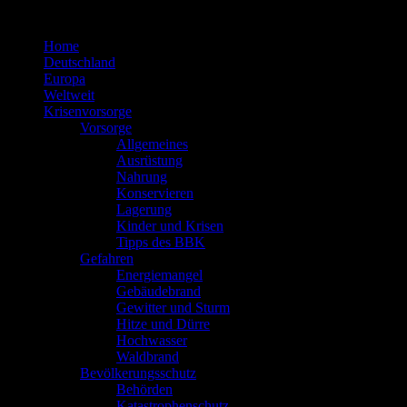
Zum
Inhalt
Home
springen
Deutschland
Europa
Weltweit
Krisenvorsorge
Vorsorge
Allgemeines
Ausrüstung
Nahrung
Konservieren
Lagerung
Kinder und Krisen
Tipps des BBK
Gefahren
Energiemangel
Gebäudebrand
Gewitter und Sturm
Hitze und Dürre
Hochwasser
Waldbrand
Bevölkerungsschutz
Behörden
Katastrophenschutz