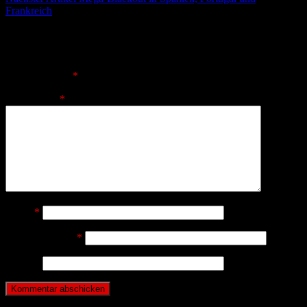
Frankreich
Schreibe einen Kommentar
Deine E-Mail-Adresse wird nicht veröffentlicht.
Erforderliche
Felder sind mit
*
markiert
Kommentar
*
Name
*
E-Mail-Adresse
*
Website