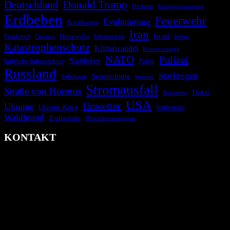
Deutschland
Donald Trump
Drohnen
Energieversorgung
Erdbeben
Feuerwehr
Evakuierung
Ermittlungen
Iran
Israel
Hitzewelle
Frankreich
Infrastruktur
Italien
Gewitter
Katastrophenschutz
Klimawandel
Krisenvorsorge
NATO
Polizei
kritische Infrastruktur
Nachbeben
Polen
Russland
Starkregen
Seismologie
Sabotage
Spanien
Stromausfall
Straße von Hormus
Türkei
Stromnetz
USA
Unwetter
Ukraine
Ukraine-Krieg
Waffenruhe
Waldbrand
Zivilschutz
Überschwemmungen
KONTAKT
krisenradar.org
Herausgegeben von winternitzmedia
Pollhansheide 38a
D-33758 Schloß Holte-Stukenbrock
Telefon: +49 174 9448913
Mail: kontakt@krisenradar.org
www.krisenradar.org