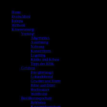
Zum
Inhalt
Home
springen
Deutschland
Europa
Weltweit
Krisenvorsorge
Vorsorge
Allgemeines
Ausrüstung
Nahrung
Konservieren
Lagerung
Kinder und Krisen
Tipps des BBK
Gefahren
Energiemangel
Gebäudebrand
Gewitter und Sturm
Hitze und Dürre
Hochwasser
Waldbrand
Bevölkerungsschutz
Behörden
Katastrophenschutz