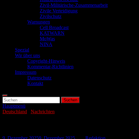
Zivil-Militärische-Zusammenarbeit
Zivile Verteidigung
Zivilschutz
Warnungen
Cell Broadcast
KATWARN
MoWas
NINA
Spezial
Wir über uns
Copyright-Hinweis
Kommentar-Richtlinien
Impressum
Datenschutz
Kontakt
Suchen
nach:
Hauptmenü
Deutschland
/
Nachrichten
Leichtes Erdbeben (M2.9) nahe Esslingen
9. Dezember 2025
9. Dezember 2025
-
von
Redaktion
-