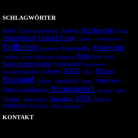
Technologien und Kommunikationskanäle, um schnell, effektiv und
überparteilich zu informieren.
SCHLAGWÖRTER
Bundeswehr
Berlin
Blackout
China
Bevölkerungsschutz
Deutschland
Donald Trump
Drohnen
Energieversorgung
Erdbeben
Feuerwehr
Evakuierung
Ermittlungen
Iran
Israel
Hitzewelle
Frankreich
Infrastruktur
Italien
Gewitter
Katastrophenschutz
Klimawandel
Krisenvorsorge
NATO
Polizei
kritische Infrastruktur
Nachbeben
Polen
Russland
Starkregen
Seismologie
Sabotage
Spanien
Stromausfall
Straße von Hormus
Türkei
Stromnetz
USA
Unwetter
Ukraine
Ukraine-Krieg
Waffenruhe
Waldbrand
Zivilschutz
Überschwemmungen
KONTAKT
krisenradar.org
Herausgegeben von winternitzmedia