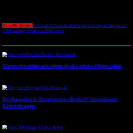
2022. Mit einer Magnitude von 3,9 wurde es in weiten Teilen der
Region deutlich wahrgenommen und führte zu zahlreichen
Meldungen bei den Erdbebendiensten.
Verschlagwortet
Albstadt-Scherzone
Erdbeben
Esslingen
Magnitude
2.9
Reutlingen
Stuttgart
Zollernalb
Ähnliche Beiträge
Wetterexperten erwarten zwei weitere Hitzewellen
7. August 2026
7. August 2026
Drohnenfund: Bundesanwaltschaft übernimmt
Ermittlungen
7. August 2026
7. August 2026