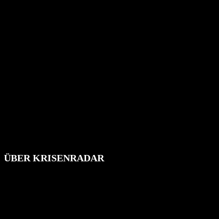
ÜBER KRISENRADAR
Das Krisenradar ist ein innovatives Projekt, das darauf abzielt, die
Bevölkerung über außergewöhnliche Gefahren- und Schadenlagen
wie nationale oder internationale Konflikte, Naturkatastrophen,
Industrieunfälle, Pandemien, terroristische Angriffe und
Migrationskrisen zu informieren. Das System nutzt verschiedene