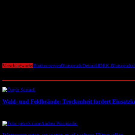
Die Blutspendeaktion findet am Standort Detmold des Klinikums Lipp
Voraussetzungen für eine Blutspende erfüllen.
Um längere Wartezeiten zu vermeiden, empfiehlt der DRK-Blutspendedi
Klinikum appelliert an die Bevölkerung
Das Klinikum Lippe macht deutlich, dass Blutspenden Leben retten kö
Appell an alle gesunden Erwachsenen, regelmäßig Blut zu spenden un
Verschlagwortet
Blutkonserven
Blutspende
Detmold
DRK-Blutspendedi
Ähnliche Beiträge
Wald- und Feldbrände: Trockenheit fordert Einsatzkr
7. August 2026
7. August 2026