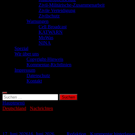
Zivil-Militärische-Zusammenarbeit
Zivile Verteidigung
Zivilschutz
Warnungen
Cell Broadcast
KATWARN
MoWas
NINA
Spezial
Wir über uns
Copyright-Hinweis
Kommentar-Richtlinien
Impressum
Datenschutz
Kontakt
Suchen
nach:
Hauptmenü
Deutschland
/
Nachrichten
Klinikum Lippe ruft zur Blutspende auf
17. Juni 2026
16. Juni 2026
-
von
Redaktion
-
Kommentar hinterlasse