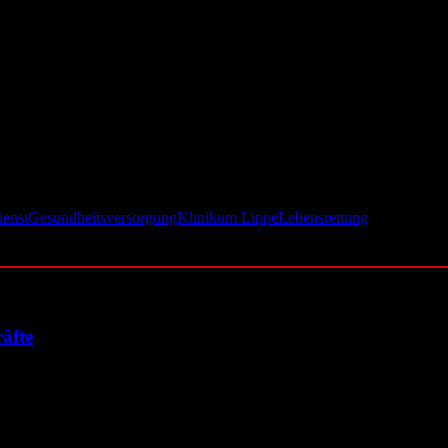
e statt. Eingeladen sind sowohl Mitarbeitende als auch Besucherinnen
enst West eine vorherige Terminreservierung. Ziel ist ein möglichst re
nnen. Viele medizinische Eingriffe und Notfallbehandlungen sind auf 
d so einen wichtigen Beitrag zur Gesundheitsversorgung in der Region 
enst
Gesundheitsversorgung
Klinikum Lippe
Lebensrettung
äfte