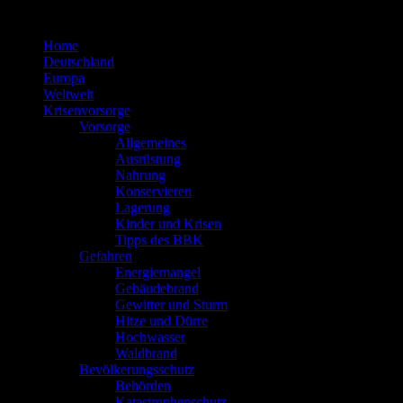
Zum
Inhalt
Home
springen
Deutschland
Europa
Weltweit
Krisenvorsorge
Vorsorge
Allgemeines
Ausrüstung
Nahrung
Konservieren
Lagerung
Kinder und Krisen
Tipps des BBK
Gefahren
Energiemangel
Gebäudebrand
Gewitter und Sturm
Hitze und Dürre
Hochwasser
Waldbrand
Bevölkerungsschutz
Behörden
Katastrophenschutz