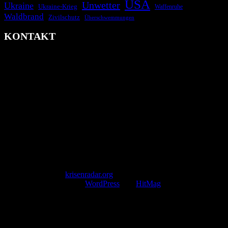
USA
Unwetter
Ukraine
Ukraine-Krieg
Waffenruhe
Waldbrand
Zivilschutz
Überschwemmungen
KONTAKT
krisenradar.org
Herausgegeben von winternitzmedia
Pollhansheide 38a
D-33758 Schloß Holte-Stukenbrock
Telefon: +49 174 9448913
Mail: kontakt@krisenradar.org
www.krisenradar.org
E-Mail-Support
service@krisenradar.org
Servicezeiten
Montag – Freitag 09:00 – 17:00 Uhr (E-Mail)
Copyright © 2026
krisenradar.org
.
Mit Stolz präsentiert von
WordPress
und
HitMag
.