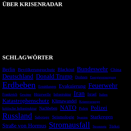
ÜBER KRISENRADAR
Das Krisenradar ist ein innovatives Projekt, das darauf abzielt, die
Bevölkerung über außergewöhnliche Gefahren- und Schadenlagen
wie nationale oder internationale Konflikte, Naturkatastrophen,
Industrieunfälle, Pandemien, terroristische Angriffe und
Migrationskrisen zu informieren. Das System nutzt verschiedene
Technologien und Kommunikationskanäle, um schnell, effektiv und
überparteilich zu informieren.
SCHLAGWÖRTER
Bundeswehr
Berlin
Blackout
China
Bevölkerungsschutz
Deutschland
Donald Trump
Drohnen
Energieversorgung
Erdbeben
Feuerwehr
Evakuierung
Ermittlungen
Iran
Israel
Frankreich
Hitzewelle
Infrastruktur
Italien
Gewitter
Katastrophenschutz
Klimawandel
Krisenvorsorge
NATO
Polizei
kritische Infrastruktur
Nachbeben
Polen
Russland
Starkregen
Seismologie
Sabotage
Spanien
Stromausfall
Straße von Hormus
Türkei
Stromnetz