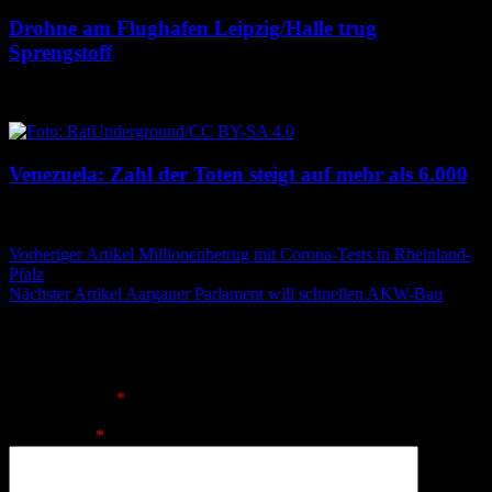
Drohne am Flughafen Leipzig/Halle trug
Sprengstoff
6. August 2026
6. August 2026
Venezuela: Zahl der Toten steigt auf mehr als 6.000
6. August 2026
6. August 2026
Beitragsnavigation
Vorheriger Artikel
Millionenbetrug mit Corona-Tests in Rheinland-
Pfalz
Nächster Artikel
Aargauer Parlament will schnellen AKW-Bau
Schreibe einen Kommentar
Deine E-Mail-Adresse wird nicht veröffentlicht.
Erforderliche
Felder sind mit
*
markiert
Kommentar
*