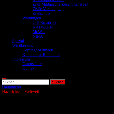
Zivil-Militärische-Zusammenarbeit
Zivile Verteidigung
Zivilschutz
Warnungen
Cell Broadcast
KATWARN
MoWas
NINA
Spezial
Wir über uns
Copyright-Hinweis
Kommentar-Richtlinien
Impressum
Datenschutz
Kontakt
Suchen
nach:
Hauptmenü
Nachrichten
/
Weltweit
Iran will Atomprogramm weiter
ausbauen