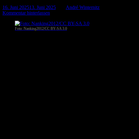
16. Juni 2025
13. Juni 2025
-
von
André Winternitz
-
Kommentar hinterlassen
Foto: Nanking2012/CC BY-SA 3.0
Teheran
. Teheran eskaliert weiter im Atomstreit: Mitten in
wachsenden Spannungen zwischen dem Iran und dem Westen hat
die Islamische Republik den Bau einer weiteren unterirdischen
Urananreicherungsanlage angekündigt. Der neue Standort soll in
Isfahan entstehen – einer Region mit bereits bestehenden nuklearen
Einrichtungen im Herzen des Landes.
Die Ankündigung erfolgt nur wenige Stunden, nachdem der
Gouverneursrat der Internationalen Atomenergiebehörde (IAEA)
dem Iran formell vorgeworfen hatte, gegen seine Verpflichtungen
aus dem Atomwaffensperrvertrag zu verstoßen. Es ist das erste
derartige Votum seit zwei Jahrzehnten – und es könnte
weitreichende Folgen haben.
Eindeutiges Votum – wachsende Fronten
Die Resolution wurde in einer nicht öffentlichen Sitzung
verabschiedet: 19 Länder stimmten für den Antrag, der von den