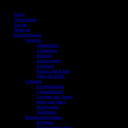
Zum
Inhalt
Home
springen
Deutschland
Europa
Weltweit
Krisenvorsorge
Vorsorge
Allgemeines
Ausrüstung
Nahrung
Konservieren
Lagerung
Kinder und Krisen
Tipps des BBK
Gefahren
Energiemangel
Gebäudebrand
Gewitter und Sturm
Hitze und Dürre
Hochwasser
Waldbrand
Bevölkerungsschutz
Behörden
Katastrophenschutz