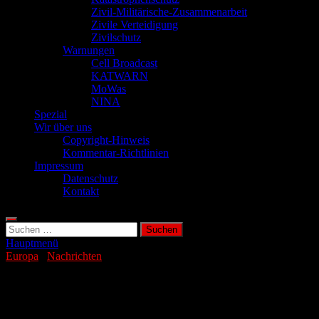
Zivil-Militärische-Zusammenarbeit
Zivile Verteidigung
Zivilschutz
Warnungen
Cell Broadcast
KATWARN
MoWas
NINA
Spezial
Wir über uns
Copyright-Hinweis
Kommentar-Richtlinien
Impressum
Datenschutz
Kontakt
Suchen
nach:
Hauptmenü
Europa
/
Nachrichten
Hitze: Frankreich drosselt
Atomkraftwerke