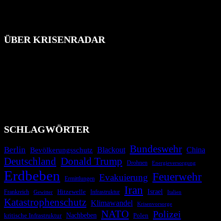
ÜBER KRISENRADAR
Das Krisenradar ist ein innovatives Projekt, das darauf abzielt, die
Bevölkerung über außergewöhnliche Gefahren- und Schadenlagen
wie nationale oder internationale Konflikte, Naturkatastrophen,
Industrieunfälle, Pandemien, terroristische Angriffe und
Migrationskrisen zu informieren. Das System nutzt verschiedene
Technologien und Kommunikationskanäle, um schnell, effektiv und
überparteilich zu informieren.
SCHLAGWÖRTER
Bundeswehr
Berlin
Bevölkerungsschutz
Blackout
China
Deutschland
Donald Trump
Drohnen
Energieversorgung
Erdbeben
Feuerwehr
Evakuierung
Ermittlungen
Iran
Israel
Hitzewelle
Frankreich
Infrastruktur
Italien
Gewitter
Katastrophenschutz
Klimawandel
Krisenvorsorge
NATO
Polizei
kritische Infrastruktur
Nachbeben
Polen