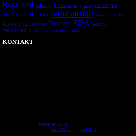
Russland
Starkregen
Seismologie
Sabotage
Spanien
Stromausfall
Straße von Hormus
Türkei
Stromnetz
USA
Unwetter
Ukraine
Ukraine-Krieg
Waffenruhe
Waldbrand
Zivilschutz
Überschwemmungen
KONTAKT
krisenradar.org
Herausgegeben von winternitzmedia
Pollhansheide 38a
D-33758 Schloß Holte-Stukenbrock
Telefon: +49 174 9448913
Mail: kontakt@krisenradar.org
www.krisenradar.org
E-Mail-Support
service@krisenradar.org
Servicezeiten
Montag – Freitag 09:00 – 17:00 Uhr (E-Mail)
Copyright © 2026
krisenradar.org
.
Mit Stolz präsentiert von
WordPress
und
HitMag
.