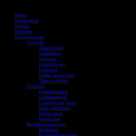
Zum
Inhalt
Home
springen
Deutschland
Europa
Weltweit
Krisenvorsorge
Vorsorge
Allgemeines
Ausrüstung
Nahrung
Konservieren
Lagerung
Kinder und Krisen
Tipps des BBK
Gefahren
Energiemangel
Gebäudebrand
Gewitter und Sturm
Hitze und Dürre
Hochwasser
Waldbrand
Bevölkerungsschutz
Behörden
Katastrophenschutz