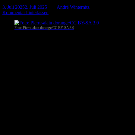
3. Juli 2025
2. Juli 2025
-
von
André Winternitz
-
Kommentar hinterlassen
Foto: Pierre-alain dorange/CC BY-SA 3.0
Die extreme Hitzewelle in Frankreich zwingt den staatlichen
Energiekonzern EDF zu drastischen Maßnahmen: Am späten
Sonntagabend wurde ein Atomkraftwerk im Süden des Landes
vollständig abgeschaltet. Grund ist der zunehmende
Temperaturanstieg des Flusses Garonne, aus dem das Kraftwerk
sein Kühlwasser bezieht. Mit der Maßnahme soll eine Überhitzung
des Flusses verhindert und ein ökologisches Ungleichgewicht
vermieden werden.
Atomstrom gedrosselt – auch Schweiz betroffen
Parallel zur Abschaltung wurde die Leistung des westfranzösischen
Atomkraftwerks Blayais deutlich reduziert. Auch in der Schweiz
reagierten Betreiber auf die Hitze: Der Energiekonzern Axpo
drosselte die Leistung seiner beiden Reaktorblöcke auf etwa 50
Prozent. Bei weiter anhaltender Hitze sei sogar ein vollständiges
Herunterfahren möglich, so das Unternehmen.