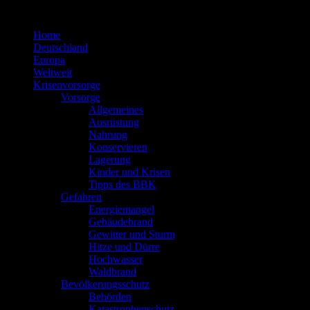
Zum
Inhalt
Home
springen
Deutschland
Europa
Weltweit
Krisenvorsorge
Vorsorge
Allgemeines
Ausrüstung
Nahrung
Konservieren
Lagerung
Kinder und Krisen
Tipps des BBK
Gefahren
Energiemangel
Gebäudebrand
Gewitter und Sturm
Hitze und Dürre
Hochwasser
Waldbrand
Bevölkerungsschutz
Behörden
Katastrophenschutz