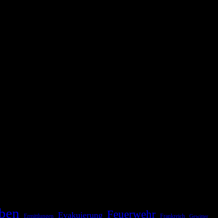
ationale oder internationale Konflikte, Naturkatastrophen,
Kommunikationskanäle, um schnell, effektiv und überparteilich zu
ben
Feuerwehr
Evakuierung
Ermittlungen
Frankreich
Gewitter