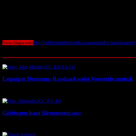
übernehmen diesen Schritt oft die Bestattungsunternehmen – vielerort
Reform dringend nötig
Die aktuelle Situation in den Standesämtern offenbart eine eklatante
Zuständigkeiten bleiben trauernde Angehörige auf bürokratischen Hü
Verschlagwortet
Der Tod
Hinterbliebene
Krematorium
Rückstellungen
S
Ähnliche Beiträge
Leipziger Drohnen: Russland weist Vorwürfe zurück
8. August 2026
8. August 2026
Göttingen baut Sirenennetz aus
8. August 2026
8. August 2026