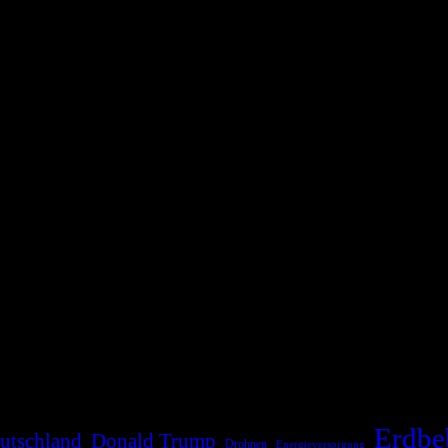
die Bevölkerung über außergewöhnliche Gefahren- und Schadenlagen wie n
risen zu informieren. Das System nutzt verschiedene Technologien und 
Erdbe
utschland
Donald Trump
Drohnen
Energieversorgung