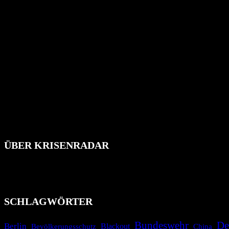
ÜBER KRISENRADAR
Das Krisenradar ist ein innovatives Projekt, das darauf abzielt, 
Industrieunfälle, Pandemien, terroristische Angriffe und Migrationsk
informieren.
SCHLAGWÖRTER
Bundeswehr
De
Berlin
Bevölkerungsschutz
Blackout
China