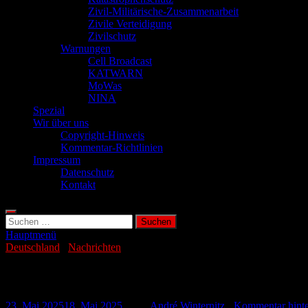
Zivil-Militärische-Zusammenarbeit
Zivile Verteidigung
Zivilschutz
Warnungen
Cell Broadcast
KATWARN
MoWas
NINA
Spezial
Wir über uns
Copyright-Hinweis
Kommentar-Richtlinien
Impressum
Datenschutz
Kontakt
Suchen
nach:
Hauptmenü
Deutschland
/
Nachrichten
Hinterbliebene warten wochenlang auf St
23. Mai 2025
18. Mai 2025
-
von
André Winternitz
-
Kommentar hinte