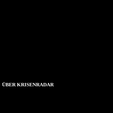
ÜBER KRISENRADAR
Das Krisenradar ist ein innovatives Projekt, das darauf abzielt, die
Bevölkerung über außergewöhnliche Gefahren- und Schadenlagen
wie nationale oder internationale Konflikte, Naturkatastrophen,
Industrieunfälle, Pandemien, terroristische Angriffe und
Migrationskrisen zu informieren. Das System nutzt verschiedene