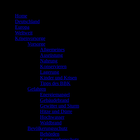
Zum
Inhalt
Home
springen
Deutschland
Europa
Weltweit
Krisenvorsorge
Vorsorge
Allgemeines
Ausrüstung
Nahrung
Konservieren
Lagerung
Kinder und Krisen
Tipps des BBK
Gefahren
Energiemangel
Gebäudebrand
Gewitter und Sturm
Hitze und Dürre
Hochwasser
Waldbrand
Bevölkerungsschutz
Behörden
Katastrophenschutz