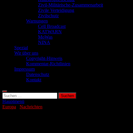
Zivil-Militärische-Zusammenarbeit
Zivile Verteidigung
Zivilschutz
Warnungen
Cell Broadcast
KATWARN
MoWas
NINA
Spezial
Wir über uns
Copyright-Hinweis
Kommentar-Richtlinien
Impressum
Datenschutz
Kontakt
Suchen
nach:
Hauptmenü
Europa
/
Nachrichten
Hepatitis-A-Ausbruch in Tschechien:
Mediziner warnen