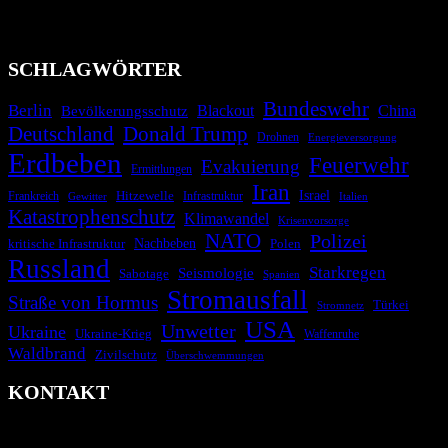
Technologien und Kommunikationskanäle, um schnell, effektiv und
überparteilich zu informieren.
SCHLAGWÖRTER
Bundeswehr
Berlin
Bevölkerungsschutz
Blackout
China
Deutschland
Donald Trump
Drohnen
Energieversorgung
Erdbeben
Feuerwehr
Evakuierung
Ermittlungen
Iran
Israel
Hitzewelle
Frankreich
Infrastruktur
Italien
Gewitter
Katastrophenschutz
Klimawandel
Krisenvorsorge
NATO
Polizei
kritische Infrastruktur
Nachbeben
Polen
Russland
Starkregen
Seismologie
Sabotage
Spanien
Stromausfall
Straße von Hormus
Türkei
Stromnetz
USA
Unwetter
Ukraine
Ukraine-Krieg
Waffenruhe
Waldbrand
Zivilschutz
Überschwemmungen
KONTAKT
krisenradar.org
Herausgegeben von winternitzmedia