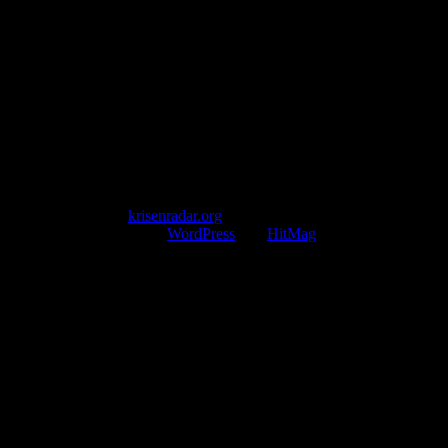
Pollhansheide 38a
D-33758 Schloß Holte-Stukenbrock
Telefon: +49 174 9448913
Mail: kontakt@krisenradar.org
www.krisenradar.org
E-Mail-Support
service@krisenradar.org
Servicezeiten
Montag – Freitag 09:00 – 17:00 Uhr (E-Mail)
Copyright © 2026
krisenradar.org
.
Mit Stolz präsentiert von
WordPress
und
HitMag
.