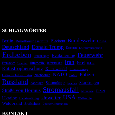
wie nationale oder internationale Konflikte, Naturkatastrophen,
Industrieunfälle, Pandemien, terroristische Angriffe und
Migrationskrisen zu informieren. Das System nutzt verschiedene
Technologien und Kommunikationskanäle, um schnell, effektiv und
überparteilich zu informieren.
SCHLAGWÖRTER
Bundeswehr
Berlin
Blackout
China
Bevölkerungsschutz
Deutschland
Donald Trump
Drohnen
Energieversorgung
Erdbeben
Feuerwehr
Evakuierung
Ermittlungen
Iran
Israel
Frankreich
Hitzewelle
Infrastruktur
Italien
Gewitter
Katastrophenschutz
Klimawandel
Krisenvorsorge
NATO
Polizei
kritische Infrastruktur
Nachbeben
Polen
Russland
Starkregen
Seismologie
Sabotage
Spanien
Stromausfall
Straße von Hormus
Türkei
Stromnetz
USA
Unwetter
Ukraine
Ukraine-Krieg
Waffenruhe
Waldbrand
Zivilschutz
Überschwemmungen
KONTAKT