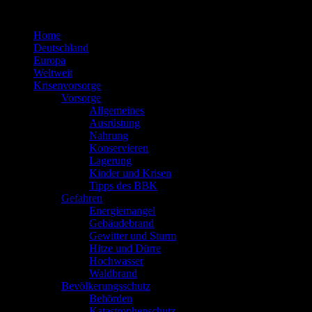
Zum
Inhalt
Home
springen
Deutschland
Europa
Weltweit
Krisenvorsorge
Vorsorge
Allgemeines
Ausrüstung
Nahrung
Konservieren
Lagerung
Kinder und Krisen
Tipps des BBK
Gefahren
Energiemangel
Gebäudebrand
Gewitter und Sturm
Hitze und Dürre
Hochwasser
Waldbrand
Bevölkerungsschutz
Behörden
Katastrophenschutz