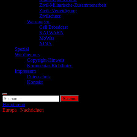
Zivil-Militärische-Zusammenarbeit
Zivile Verteidigung
Zivilschutz
Warnungen
Cell Broadcast
KATWARN
MoWas
NINA
Spezial
Wir über uns
Copyright-Hinweis
Kommentar-Richtlinien
Impressum
Datenschutz
Kontakt
Suchen
nach:
Hauptmenü
Europa
/
Nachrichten
Fossile Industrien liefern leere
Versprechen