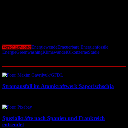
Energien schaffen. Nur so lasse sich der globale Temperaturanstieg
auf ein beherrschbares Maß begrenzen.
Die Ergebnisse entlarven die oft wiederholte Selbstdarstellung der
Energiebranche als „Partner im Klimaschutz“ als PR-Strategie ohne
Substanz – und zeigen, dass die Energiewende nicht von den
fossilen Konzernen, sondern trotz ihrer Blockadehaltung
vorangetrieben werden muss.
Verschlagwortet
Energiewende
Erneuerbare Energien
fossile
Energie
Greenwashing
Klimawandel
Ölkonzerne
Studie
Ähnliche Beiträge
Stromausfall im Atomkraftwerk Saporischschja
6. August 2026
6. August 2026
Spezialkräfte nach Spanien und Frankreich
entsendet