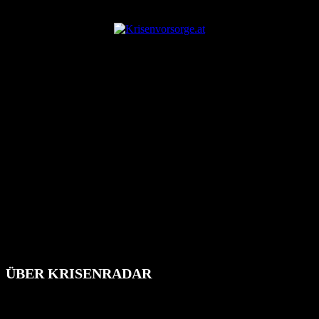
ANZEIGE
ÜBER KRISENRADAR
Das Krisenradar ist ein innovatives Projekt, das darauf abzielt, die
Bevölkerung über außergewöhnliche Gefahren- und Schadenlagen