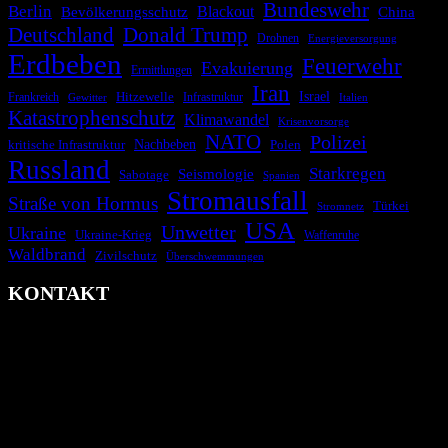
Bundeswehr
Berlin
Bevölkerungsschutz
Blackout
China
Deutschland
Donald Trump
Drohnen
Energieversorgung
Erdbeben
Feuerwehr
Evakuierung
Ermittlungen
Iran
Israel
Hitzewelle
Frankreich
Infrastruktur
Italien
Gewitter
Katastrophenschutz
Klimawandel
Krisenvorsorge
NATO
Polizei
kritische Infrastruktur
Nachbeben
Polen
Russland
Starkregen
Seismologie
Sabotage
Spanien
Stromausfall
Straße von Hormus
Türkei
Stromnetz
USA
Unwetter
Ukraine
Ukraine-Krieg
Waffenruhe
Waldbrand
Zivilschutz
Überschwemmungen
KONTAKT
krisenradar.org
Herausgegeben von winternitzmedia
Pollhansheide 38a
D-33758 Schloß Holte-Stukenbrock
Telefon: +49 174 9448913
Mail: kontakt@krisenradar.org