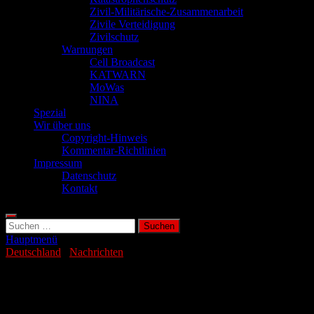
Zivil-Militärische-Zusammenarbeit
Zivile Verteidigung
Zivilschutz
Warnungen
Cell Broadcast
KATWARN
MoWas
NINA
Spezial
Wir über uns
Copyright-Hinweis
Kommentar-Richtlinien
Impressum
Datenschutz
Kontakt
Suchen
nach:
Hauptmenü
Deutschland
/
Nachrichten
CDU und SPD wollen aktuelles
Heizungsgesetz kippen