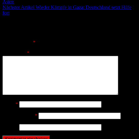
Asien
Nächster Artikel
Wieder Kämpfe in Gaza: Deutschland setzt Hilfe
fort
Schreibe einen Kommentar
Deine E-Mail-Adresse wird nicht veröffentlicht.
Erforderliche
Felder sind mit
*
markiert
Kommentar
*
Name
*
E-Mail-Adresse
*
Website