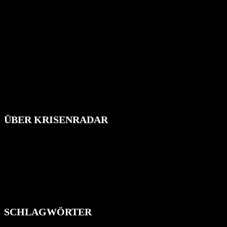
ÜBER KRISENRADAR
Das Krisenradar ist ein innovatives Projekt, das darauf abzielt, die
Bevölkerung über außergewöhnliche Gefahren- und Schadenlagen
wie nationale oder internationale Konflikte, Naturkatastrophen,
Industrieunfälle, Pandemien, terroristische Angriffe und
Migrationskrisen zu informieren. Das System nutzt verschiedene
Technologien und Kommunikationskanäle, um schnell, effektiv und
überparteilich zu informieren.
SCHLAGWÖRTER