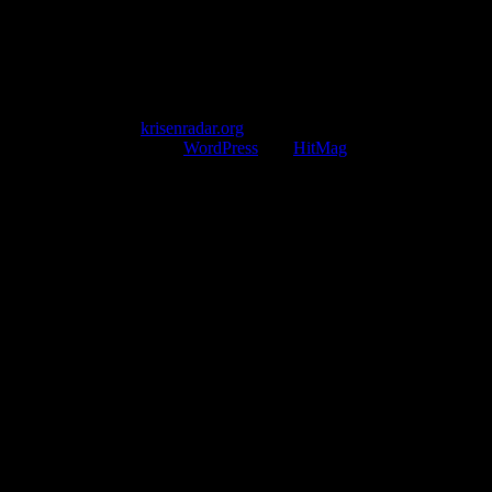
www.krisenradar.org
E-Mail-Support
service@krisenradar.org
Servicezeiten
Montag – Freitag 09:00 – 17:00 Uhr (E-Mail)
Copyright © 2026
krisenradar.org
.
Mit Stolz präsentiert von
WordPress
und
HitMag
.