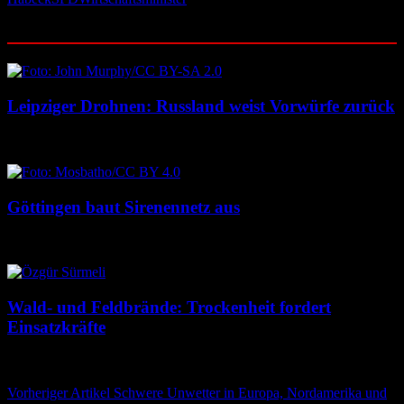
Ähnliche Beiträge
Leipziger Drohnen: Russland weist Vorwürfe zurück
8. August 2026
8. August 2026
Göttingen baut Sirenennetz aus
8. August 2026
8. August 2026
Wald- und Feldbrände: Trockenheit fordert
Einsatzkräfte
7. August 2026
7. August 2026
Beitragsnavigation
Vorheriger Artikel
Schwere Unwetter in Europa, Nordamerika und