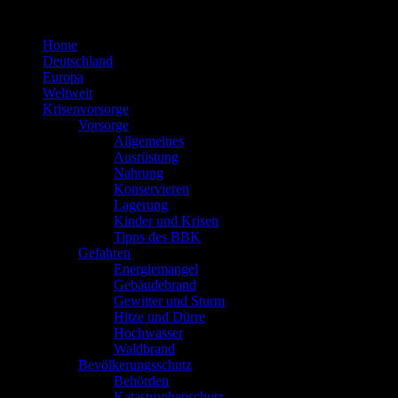
Zum
Inhalt
Home
springen
Deutschland
Europa
Weltweit
Krisenvorsorge
Vorsorge
Allgemeines
Ausrüstung
Nahrung
Konservieren
Lagerung
Kinder und Krisen
Tipps des BBK
Gefahren
Energiemangel
Gebäudebrand
Gewitter und Sturm
Hitze und Dürre
Hochwasser
Waldbrand
Bevölkerungsschutz
Behörden
Katastrophenschutz