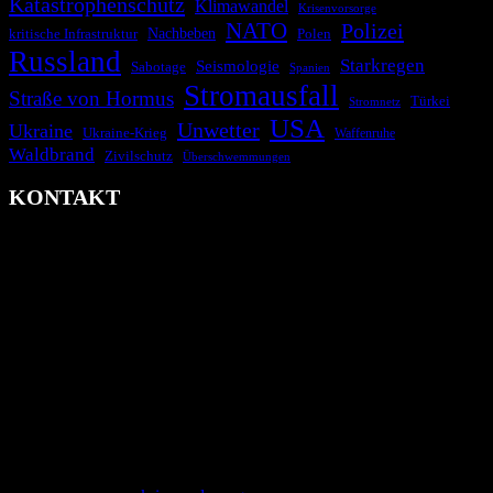
Katastrophenschutz
Klimawandel
Krisenvorsorge
NATO
Polizei
kritische Infrastruktur
Nachbeben
Polen
Russland
Starkregen
Seismologie
Sabotage
Spanien
Stromausfall
Straße von Hormus
Türkei
Stromnetz
USA
Unwetter
Ukraine
Ukraine-Krieg
Waffenruhe
Waldbrand
Zivilschutz
Überschwemmungen
KONTAKT
krisenradar.org
Herausgegeben von winternitzmedia
Pollhansheide 38a
D-33758 Schloß Holte-Stukenbrock
Telefon: +49 174 9448913
Mail: kontakt@krisenradar.org
www.krisenradar.org
E-Mail-Support
service@krisenradar.org
Servicezeiten
Montag – Freitag 09:00 – 17:00 Uhr (E-Mail)