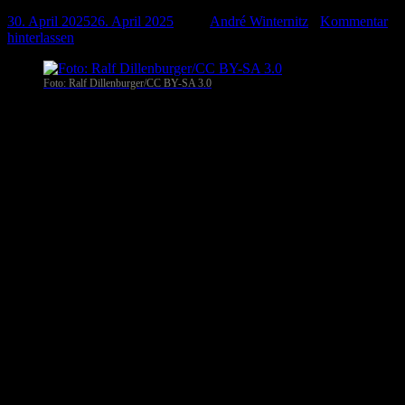
30. April 2025
26. April 2025
-
von
André Winternitz
-
Kommentar
hinterlassen
Foto: Ralf Dillenburger/CC BY-SA 3.0
Die Bundeswehr plant eine umfassende Modernisierung ihrer
Panzertruppen und hat dazu mehrere Großaufträge für neue
Gefechtsfahrzeuge vergeben. Diese Maßnahmen sollen die
Einsatzbereitschaft stärken und die NATO-Verpflichtungen erfüllen.​
Leopard 2A8: 105 neue Kampfpanzer bis 2030
Verteidigungsminister Boris Pistorius hat die Bestellung von 105
Leopard-2A8-Kampfpanzern beim Rüstungskonzern KNDS
angekündigt. Der Auftrag hat ein Volumen von knapp drei
Milliarden Euro, die Auslieferung soll bis 2030 erfolgen. Ein Teil
der Panzer ist für die geplante deutsche Brigade in Litauen
vorgesehen, die ab 2028 die NATO-Ostflanke stärken soll. Der Rest
wird in Deutschland stationiert, um die Panzertruppe zu
modernisieren. Derzeit verfügt die Bundeswehr über rund 310
Leopard-Panzer verschiedener Typen, mit den neuen Systemen
würde der Bestand um gut ein Drittel wachsen. ​