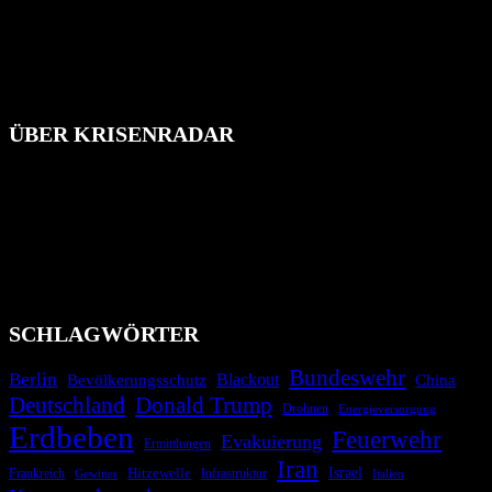
ÜBER KRISENRADAR
Das Krisenradar ist ein innovatives Projekt, das darauf abzielt, die
Bevölkerung über außergewöhnliche Gefahren- und Schadenlagen
wie nationale oder internationale Konflikte, Naturkatastrophen,
Industrieunfälle, Pandemien, terroristische Angriffe und
Migrationskrisen zu informieren. Das System nutzt verschiedene
Technologien und Kommunikationskanäle, um schnell, effektiv und
überparteilich zu informieren.
SCHLAGWÖRTER
Bundeswehr
Berlin
Blackout
China
Bevölkerungsschutz
Deutschland
Donald Trump
Drohnen
Energieversorgung
Erdbeben
Feuerwehr
Evakuierung
Ermittlungen
Iran
Israel
Frankreich
Hitzewelle
Infrastruktur
Italien
Gewitter