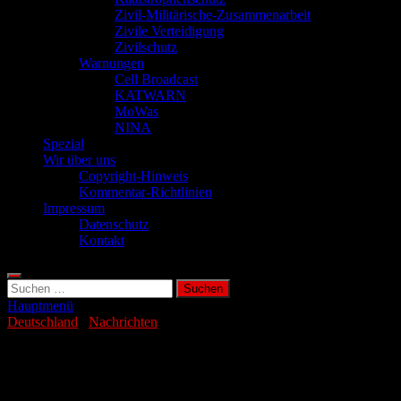
Zivil-Militärische-Zusammenarbeit
Zivile Verteidigung
Zivilschutz
Warnungen
Cell Broadcast
KATWARN
MoWas
NINA
Spezial
Wir über uns
Copyright-Hinweis
Kommentar-Richtlinien
Impressum
Datenschutz
Kontakt
Suchen
nach:
Hauptmenü
Deutschland
/
Nachrichten
Bundeswehr bestellt massenhaften
Nachschub