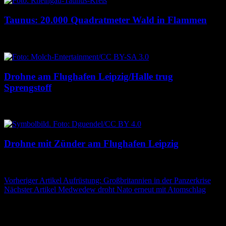
Taunus: 20.000 Quadratmeter Wald in Flammen
6. August 2026
6. August 2026
Drohne am Flughafen Leipzig/Halle trug
Sprengstoff
6. August 2026
6. August 2026
Drohne mit Zünder am Flughafen Leipzig
5. August 2026
5. August 2026
Beitragsnavigation
Vorheriger Artikel
Aufrüstung: Großbritannien in der Panzerkrise
Nächster Artikel
Medwedew droht Nato erneut mit Atomschlag
Schreibe einen Kommentar