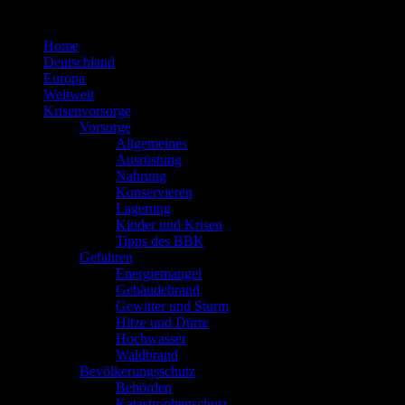
Zum
Inhalt
Home
springen
Deutschland
Europa
Weltweit
Krisenvorsorge
Vorsorge
Allgemeines
Ausrüstung
Nahrung
Konservieren
Lagerung
Kinder und Krisen
Tipps des BBK
Gefahren
Energiemangel
Gebäudebrand
Gewitter und Sturm
Hitze und Dürre
Hochwasser
Waldbrand
Bevölkerungsschutz
Behörden
Katastrophenschutz