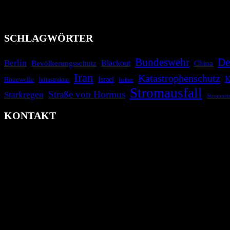
Das Krisenradar ist ein innovatives Projekt, das darauf abzielt, 
Industrieunfälle, Pandemien, terroristische Angriffe und Migrationsk
informieren.
SCHLAGWÖRTER
Bundeswehr
De
Berlin
Blackout
China
Bevölkerungsschutz
Iran
Katastrophenschutz
K
Israel
Hitzewelle
Infrastruktur
Italien
Stromausfall
Straße von Hormus
Starkregen
Stromnet
KONTAKT
krisenradar.org
Herausgegeben von winternitzmedia
Pollhansheide 38a
D-33758 Schloß Holte-Stukenbrock
Telefon: +49 174 9448913
Mail: kontakt@krisenradar.org
www.krisenradar.org
E-Mail-Support
service@krisenradar.org