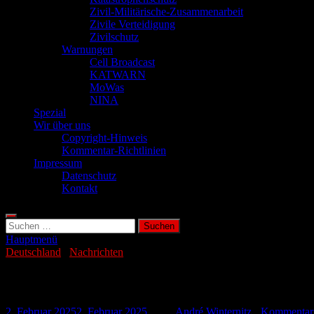
Zivil-Militärische-Zusammenarbeit
Zivile Verteidigung
Zivilschutz
Warnungen
Cell Broadcast
KATWARN
MoWas
NINA
Spezial
Wir über uns
Copyright-Hinweis
Kommentar-Richtlinien
Impressum
Datenschutz
Kontakt
Suchen
nach:
Hauptmenü
Deutschland
/
Nachrichten
Brandenburger Wälder leiden immer meh
2. Februar 2025
2. Februar 2025
-
von
André Winternitz
-
Kommentar 