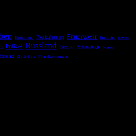
ationale oder internationale Konflikte, Naturkatastrophen,
Kommunikationskanäle, um schnell, effektiv und überparteilich zu
ben
Feuerwehr
Evakuierung
Ermittlungen
Frankreich
Gewitter
Russland
Polizei
Seismologie
Sabotage
en
Spanien
dbrand
Zivilschutz
Überschwemmungen