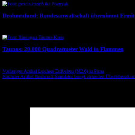
Drohnenfund: Bundesanwaltschaft übernimmt Ermit
7. August 2026
7. August 2026
Taunus: 20.000 Quadratmeter Wald in Flammen
6. August 2026
6. August 2026
Beitragsnavigation
Vorheriger Artikel
Leichtes Erdbeben (M2.6) in Pirna
Nächster Artikel
Bushcraft-Simulator bringt virtuellen Überlebenska
Schreibe einen Kommentar
Deine E-Mail-Adresse wird nicht veröffentlicht.
Erforderliche Felder 