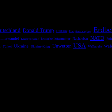
die Bevölkerung über außergewöhnliche Gefahren- und Schadenlagen wie n
risen zu informieren. Das System nutzt verschiedene Technologien und 
Erdbe
utschland
Donald Trump
Drohnen
Energieversorgung
NATO
limawandel
kritische Infrastruktur
Nachbeben
Pol
Krisenvorsorge
USA
Unwetter
Ukraine
Wal
Ukraine-Krieg
Türkei
z
Waffenruhe