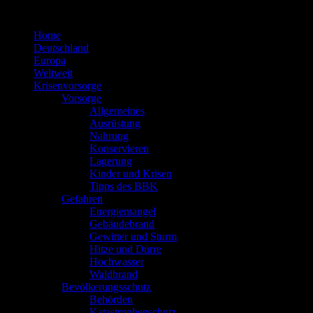
Zum
Inhalt
Home
springen
Deutschland
Europa
Weltweit
Krisenvorsorge
Vorsorge
Allgemeines
Ausrüstung
Nahrung
Konservieren
Lagerung
Kinder und Krisen
Tipps des BBK
Gefahren
Energiemangel
Gebäudebrand
Gewitter und Sturm
Hitze und Dürre
Hochwasser
Waldbrand
Bevölkerungsschutz
Behörden
Katastrophenschutz