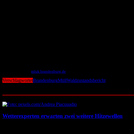
Angesichts der prognostizierten klimatischen Trends ist der Waldum
Straucharten und vielfältigen Waldrändern von essenzieller Bedeutu
Förderanträge mit rund 6,72 Millionen Euro bewilligt. Künstlicher
Dauerthema Müll im Wald
Ein anhaltendes Problem für den Wald, besonders im berlinnahen Raum
wie im Vorjahr. Diese Müllmenge entspricht einem 6 Kilometer lang
Personalkapazitäten. Nur für das Einsammeln mussten mehr als 2,1 
Brandenburg verfügt über rund 1,1 Millionen Hektar Wald. Dies entsp
Mit Material von
m
luk.brandenburg.de
Verschlagwortet
Brandenburg
Müll
Waldzustandsbericht
Ähnliche Beiträge
Wetterexperten erwarten zwei weitere Hitzewellen
7. August 2026
7. August 2026