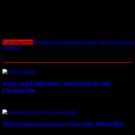
Maß an Organisation und Kommunikation, um die Sicherheit der
Bevölkerung zu gewährleisten.​
Für aktuelle Informationen und Sicherheitshinweise empfiehlt es
sich, die offiziellen Kanäle der Stadtverwaltungen und der Polizei zu
verfolgen.
Verschlagwortet
Bombenfunde
Chemnitz
Dresden
Evakuierung
Sachsen
Weltkrieg
Ähnliche Beiträge
Wald- und Feldbrände: Trockenheit fordert
Einsatzkräfte
7. August 2026
7. August 2026
Wetterexperten erwarten zwei weitere Hitzewellen