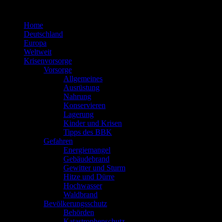
Zum
Inhalt
Home
springen
Deutschland
Europa
Weltweit
Krisenvorsorge
Vorsorge
Allgemeines
Ausrüstung
Nahrung
Konservieren
Lagerung
Kinder und Krisen
Tipps des BBK
Gefahren
Energiemangel
Gebäudebrand
Gewitter und Sturm
Hitze und Dürre
Hochwasser
Waldbrand
Bevölkerungsschutz
Behörden
Katastrophenschutz