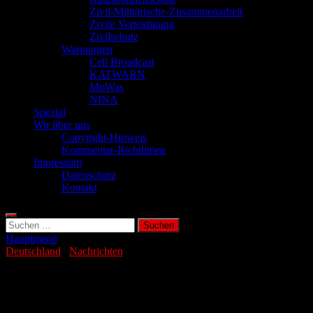
Zivil-Militärische-Zusammenarbeit
Zivile Verteidigung
Zivilschutz
Warnungen
Cell Broadcast
KATWARN
MoWas
NINA
Spezial
Wir über uns
Copyright-Hinweis
Kommentar-Richtlinien
Impressum
Datenschutz
Kontakt
Suchen
nach:
Hauptmenü
Deutschland
/
Nachrichten
Böse Altlasten: Mehr Bombenfunde in
Sachsen