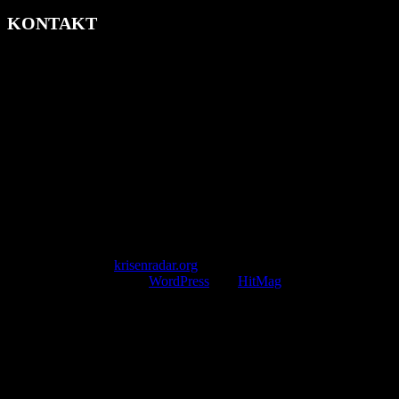
KONTAKT
krisenradar.org
Herausgegeben von winternitzmedia
Pollhansheide 38a
D-33758 Schloß Holte-Stukenbrock
Telefon: +49 174 9448913
Mail: kontakt@krisenradar.org
www.krisenradar.org
E-Mail-Support
service@krisenradar.org
Servicezeiten
Montag – Freitag 09:00 – 17:00 Uhr (E-Mail)
Copyright © 2026
krisenradar.org
.
Mit Stolz präsentiert von
WordPress
und
HitMag
.