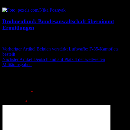
7. August 2026
7. August 2026
Drohnenfund: Bundesanwaltschaft übernimmt
Ermittlungen
7. August 2026
7. August 2026
Beitragsnavigation
Vorheriger Artikel
Belgien verstärkt Luftwaffe: F-35-Kampfjets
bestellt​
Nächster Artikel
Deutschland auf Platz 4 der weltweiten
Militärausgaben
Schreibe einen Kommentar
Deine E-Mail-Adresse wird nicht veröffentlicht.
Erforderliche
Felder sind mit
*
markiert
Kommentar
*