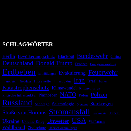
Das Krisenradar ist ein innovatives Projekt, das darauf abzielt, die
Bevölkerung über außergewöhnliche Gefahren- und Schadenlagen
wie nationale oder internationale Konflikte, Naturkatastrophen,
Industrieunfälle, Pandemien, terroristische Angriffe und
Migrationskrisen zu informieren. Das System nutzt verschiedene
Technologien und Kommunikationskanäle, um schnell, effektiv und
überparteilich zu informieren.
SCHLAGWÖRTER
Bundeswehr
Berlin
Blackout
China
Bevölkerungsschutz
Deutschland
Donald Trump
Drohnen
Energieversorgung
Erdbeben
Feuerwehr
Evakuierung
Ermittlungen
Iran
Israel
Hitzewelle
Frankreich
Infrastruktur
Italien
Gewitter
Katastrophenschutz
Klimawandel
Krisenvorsorge
NATO
Polizei
kritische Infrastruktur
Nachbeben
Polen
Russland
Starkregen
Seismologie
Sabotage
Spanien
Stromausfall
Straße von Hormus
Türkei
Stromnetz
USA
Unwetter
Ukraine
Ukraine-Krieg
Waffenruhe
Waldbrand
Zivilschutz
Überschwemmungen