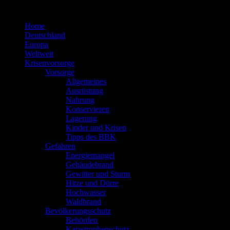
Zum
Inhalt
Home
springen
Deutschland
Europa
Weltweit
Krisenvorsorge
Vorsorge
Allgemeines
Ausrüstung
Nahrung
Konservieren
Lagerung
Kinder und Krisen
Tipps des BBK
Gefahren
Energiemangel
Gebäudebrand
Gewitter und Sturm
Hitze und Dürre
Hochwasser
Waldbrand
Bevölkerungsschutz
Behörden
Katastrophenschutz