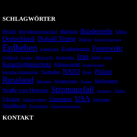
Technologien und Kommunikationskanäle, um schnell, effektiv und
überparteilich zu informieren.
SCHLAGWÖRTER
Bundeswehr
Berlin
Blackout
China
Bevölkerungsschutz
Deutschland
Donald Trump
Drohnen
Energieversorgung
Erdbeben
Feuerwehr
Evakuierung
Ermittlungen
Iran
Israel
Frankreich
Hitzewelle
Infrastruktur
Italien
Gewitter
Katastrophenschutz
Klimawandel
Krisenvorsorge
NATO
Polizei
kritische Infrastruktur
Nachbeben
Polen
Russland
Starkregen
Seismologie
Sabotage
Spanien
Stromausfall
Straße von Hormus
Türkei
Stromnetz
USA
Unwetter
Ukraine
Ukraine-Krieg
Waffenruhe
Waldbrand
Zivilschutz
Überschwemmungen
KONTAKT
krisenradar.org
Herausgegeben von winternitzmedia