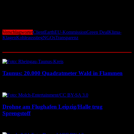
Sollten sich die Vorwürfe erhärten, droht der EU-Kommission nicht
nur innenpolitischer Ärger – auch das Verhältnis zu den
Mitgliedsstaaten, allen voran Deutschland, könnte nachhaltig
belastet werden.
Verschlagwortet
ClientEarth
EU-Kommission
Green Deal
Klima-
Klagen
Kohleausstieg
NGOs
Transparenz
Ähnliche Beiträge
Taunus: 20.000 Quadratmeter Wald in Flammen
6. August 2026
6. August 2026
Drohne am Flughafen Leipzig/Halle trug
Sprengstoff
6. August 2026
6. August 2026