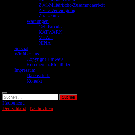
Zivil-Militärische-Zusammenarbeit
Zivile Verteidigung
Zivilschutz
Warnungen
Cell Broadcast
KATWARN
MoWas
NINA
Spezial
Wir über uns
Copyright-Hinweis
Kommentar-Richtlinien
Impressum
Datenschutz
Kontakt
Suchen
nach:
Hauptmenü
Deutschland
/
Nachrichten
Bezahlte EU Aktivisten für Klima-
Lobbyismus?