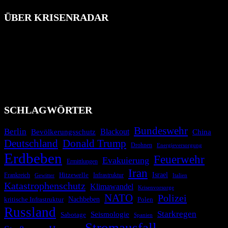
ÜBER KRISENRADAR
Das Krisenradar ist ein innovatives Projekt, das darauf abzielt, die
Bevölkerung über außergewöhnliche Gefahren- und Schadenlagen
wie nationale oder internationale Konflikte, Naturkatastrophen,
Industrieunfälle, Pandemien, terroristische Angriffe und
Migrationskrisen zu informieren. Das System nutzt verschiedene
Technologien und Kommunikationskanäle, um schnell, effektiv und
überparteilich zu informieren.
SCHLAGWÖRTER
Bundeswehr
Berlin
Blackout
China
Bevölkerungsschutz
Deutschland
Donald Trump
Drohnen
Energieversorgung
Erdbeben
Feuerwehr
Evakuierung
Ermittlungen
Iran
Israel
Frankreich
Hitzewelle
Infrastruktur
Italien
Gewitter
Katastrophenschutz
Klimawandel
Krisenvorsorge
NATO
Polizei
kritische Infrastruktur
Nachbeben
Polen
Russland
Starkregen
Seismologie
Sabotage
Spanien
Stromausfall