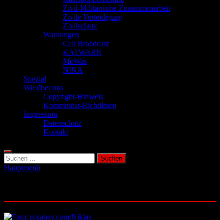
Zivil-Militärische-Zusammenarbeit
Zivile Verteidigung
Zivilschutz
Warnungen
Cell Broadcast
KATWARN
MoWas
NINA
Spezial
Wir über uns
Copyright-Hinweis
Kommentar-Richtlinien
Impressum
Datenschutz
Kontakt
Suchen
nach:
Hauptmenü
Schlagwort:
OPLAN DEU