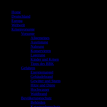
Zum
Inhalt
Home
springen
Deutschland
Europa
Weltweit
Krisenvorsorge
Vorsorge
Allgemeines
Ausrüstung
Nahrung
Konservieren
Lagerung
Kinder und Krisen
Tipps des BBK
Gefahren
Energiemangel
Gebäudebrand
Gewitter und Sturm
Hitze und Dürre
Hochwasser
Waldbrand
Bevölkerungsschutz
Behörden
Katastrophenschutz