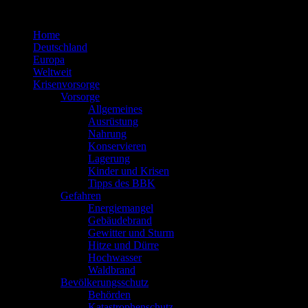
Zum
Inhalt
Home
springen
Deutschland
Europa
Weltweit
Krisenvorsorge
Vorsorge
Allgemeines
Ausrüstung
Nahrung
Konservieren
Lagerung
Kinder und Krisen
Tipps des BBK
Gefahren
Energiemangel
Gebäudebrand
Gewitter und Sturm
Hitze und Dürre
Hochwasser
Waldbrand
Bevölkerungsschutz
Behörden
Katastrophenschutz