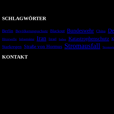
Industrieunfälle, Pandemien, terroristische Angriffe und Migrationsk
informieren.
SCHLAGWÖRTER
Bundeswehr
De
Berlin
Blackout
China
Bevölkerungsschutz
Iran
Katastrophenschutz
K
Israel
Hitzewelle
Infrastruktur
Italien
Stromausfall
Straße von Hormus
Starkregen
Stromnet
KONTAKT
krisenradar.org
Herausgegeben von winternitzmedia
Pollhansheide 38a
D-33758 Schloß Holte-Stukenbrock
Telefon: +49 174 9448913
Mail: kontakt@krisenradar.org
www.krisenradar.org
E-Mail-Support
service@krisenradar.org