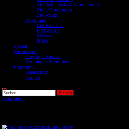
Zivil-Militärische-Zusammenarbeit
Zivile Verteidigung
Zivilschutz
Warnungen
Cell Broadcast
KATWARN
MoWas
NINA
Spezial
Wir über uns
Copyright-Hinweis
Kommentar-Richtlinien
Impressum
Datenschutz
Kontakt
Suchen
nach:
Hauptmenü
Schlagwort:
OpenAI o1