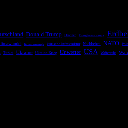
risen zu informieren. Das System nutzt verschiedene Technologien und 
Erdbe
utschland
Donald Trump
Drohnen
Energieversorgung
NATO
limawandel
kritische Infrastruktur
Nachbeben
Pol
Krisenvorsorge
USA
Unwetter
Ukraine
Wal
Ukraine-Krieg
Türkei
z
Waffenruhe