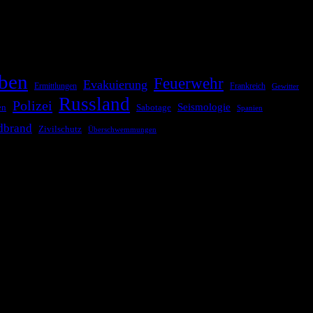
Kommunikationskanäle, um schnell, effektiv und überparteilich zu
ben
Feuerwehr
Evakuierung
Ermittlungen
Frankreich
Gewitter
Russland
Polizei
Seismologie
Sabotage
en
Spanien
dbrand
Zivilschutz
Überschwemmungen