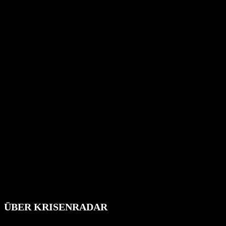
ÜBER KRISENRADAR
Das Krisenradar ist ein innovatives Projekt, das darauf abzielt, 