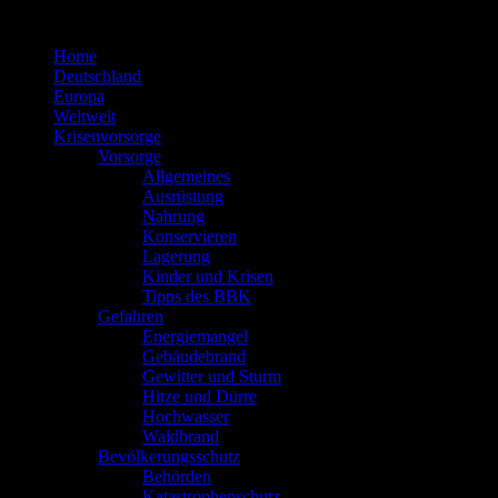
Zum
Inhalt
Home
springen
Deutschland
Europa
Weltweit
Krisenvorsorge
Vorsorge
Allgemeines
Ausrüstung
Nahrung
Konservieren
Lagerung
Kinder und Krisen
Tipps des BBK
Gefahren
Energiemangel
Gebäudebrand
Gewitter und Sturm
Hitze und Dürre
Hochwasser
Waldbrand
Bevölkerungsschutz
Behörden
Katastrophenschutz