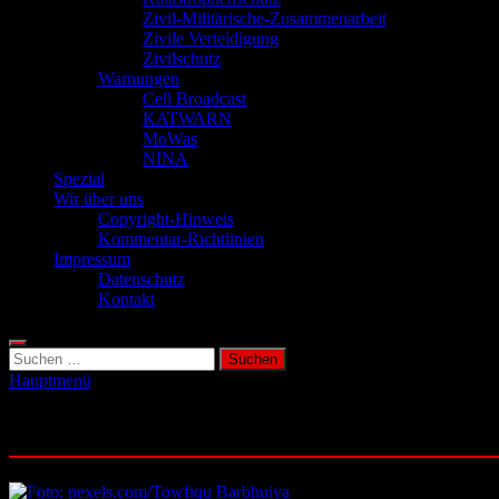
Zivil-Militärische-Zusammenarbeit
Zivile Verteidigung
Zivilschutz
Warnungen
Cell Broadcast
KATWARN
MoWas
NINA
Spezial
Wir über uns
Copyright-Hinweis
Kommentar-Richtlinien
Impressum
Datenschutz
Kontakt
Suchen
nach:
Hauptmenü
Schlagwort:
Messenger-Dienste