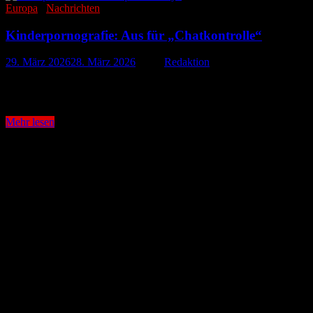
Europa
/
Nachrichten
Kinderpornografie: Aus für „Chatkontrolle“
29. März 2026
28. März 2026
-
von
Redaktion
Im Kampf gegen Darstellungen sexualisierter Gewalt an Kindern steh
Ausnahmeregelung für Chatkontrollen abgelehnt. Damit läuft …
Kinderpornografie:
Mehr lesen
Aus
für
„Chatkontrolle“