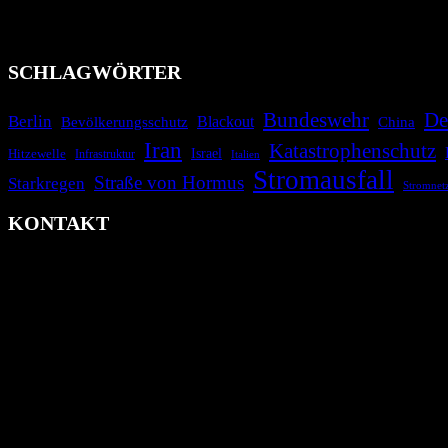
Industrieunfälle, Pandemien, terroristische Angriffe und Migrationsk
informieren.
SCHLAGWÖRTER
Bundeswehr
De
Berlin
Bevölkerungsschutz
Blackout
China
Iran
Katastrophenschutz
Israel
Hitzewelle
Infrastruktur
Italien
Stromausfall
Straße von Hormus
Starkregen
Stromnet
KONTAKT
krisenradar.org
Herausgegeben von winternitzmedia
Pollhansheide 38a
D-33758 Schloß Holte-Stukenbrock
Telefon: +49 174 9448913
Mail: kontakt@krisenradar.org
www.krisenradar.org
E-Mail-Support
service@krisenradar.org