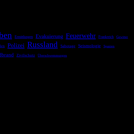
Kommunikationskanäle, um schnell, effektiv und überparteilich zu
ben
Feuerwehr
Evakuierung
Ermittlungen
Frankreich
Gewitter
Russland
Polizei
Seismologie
Sabotage
len
Spanien
dbrand
Zivilschutz
Überschwemmungen