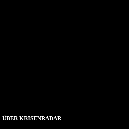
ÜBER KRISENRADAR
Das Krisenradar ist ein innovatives Projekt, das darauf abzielt, 