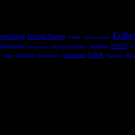
risen zu informieren. Das System nutzt verschiedene Technologien und 
Erdbe
utschland
Donald Trump
Drohnen
Energieversorgung
NATO
Klimawandel
kritische Infrastruktur
Nachbeben
Po
Krisenvorsorge
USA
Unwetter
Ukraine
Wal
Ukraine-Krieg
Türkei
z
Waffenruhe