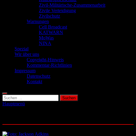
Zivil-Militärische-Zusammenarbeit
Zivile Verteidigung
Zivilschutz
Warnungen
Cell Broadcast
KATWARN
MoWas
NINA
Spezial
Wir über uns
Copyright-Hinweis
Kommentar-Richtlinien
Impressum
Datenschutz
Kontakt
Suchen
nach:
Hauptmenü
Schlagwort:
Maduro