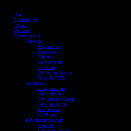
Zum
Inhalt
Home
springen
Deutschland
Europa
Weltweit
Krisenvorsorge
Vorsorge
Allgemeines
Ausrüstung
Nahrung
Konservieren
Lagerung
Kinder und Krisen
Tipps des BBK
Gefahren
Energiemangel
Gebäudebrand
Gewitter und Sturm
Hitze und Dürre
Hochwasser
Waldbrand
Bevölkerungsschutz
Behörden
Katastrophenschutz