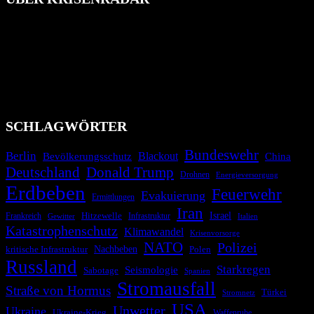
Das Krisenradar ist ein innovatives Projekt, das darauf abzielt, die
Bevölkerung über außergewöhnliche Gefahren- und Schadenlagen
wie nationale oder internationale Konflikte, Naturkatastrophen,
Industrieunfälle, Pandemien, terroristische Angriffe und
Migrationskrisen zu informieren. Das System nutzt verschiedene
Technologien und Kommunikationskanäle, um schnell, effektiv und
überparteilich zu informieren.
SCHLAGWÖRTER
Bundeswehr
Berlin
Blackout
China
Bevölkerungsschutz
Deutschland
Donald Trump
Drohnen
Energieversorgung
Erdbeben
Feuerwehr
Evakuierung
Ermittlungen
Iran
Israel
Hitzewelle
Frankreich
Infrastruktur
Italien
Gewitter
Katastrophenschutz
Klimawandel
Krisenvorsorge
NATO
Polizei
kritische Infrastruktur
Nachbeben
Polen
Russland
Starkregen
Seismologie
Sabotage
Spanien
Stromausfall
Straße von Hormus
Türkei
Stromnetz
USA
Unwetter
Ukraine
Ukraine-Krieg
Waffenruhe