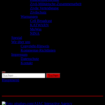
Zivil-Militärische-Zusammenarbeit
Zivile Verteidigung
Zivilschutz
Warnungen
Cell Broadcast
KATWARN
MoWas
NINA
Spezial
Wir über uns
Copyright-Hinweis
Kommentar-Richtlinien
Impressum
Datenschutz
Kontakt
Suchen
nach:
Hauptmenü
Schlagwort:
Fußfessel