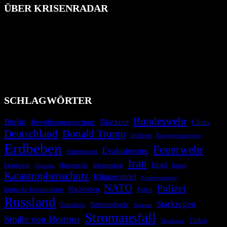
ÜBER KRISENRADAR
Das Krisenradar ist ein innovatives Projekt, das darauf abzielt, die
Bevölkerung über außergewöhnliche Gefahren- und Schadenlagen
wie nationale oder internationale Konflikte, Naturkatastrophen,
Industrieunfälle, Pandemien, terroristische Angriffe und
Migrationskrisen zu informieren. Das System nutzt verschiedene
Technologien und Kommunikationskanäle, um schnell, effektiv und
überparteilich zu informieren.
SCHLAGWÖRTER
Bundeswehr
Berlin
Bevölkerungsschutz
Blackout
China
Deutschland
Donald Trump
Drohnen
Energieversorgung
Erdbeben
Feuerwehr
Evakuierung
Ermittlungen
Iran
Israel
Hitzewelle
Frankreich
Infrastruktur
Italien
Gewitter
Katastrophenschutz
Klimawandel
Krisenvorsorge
NATO
Polizei
kritische Infrastruktur
Nachbeben
Polen
Russland
Starkregen
Seismologie
Sabotage
Spanien
Stromausfall
Straße von Hormus
Türkei
Stromnetz