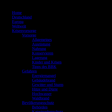
Zum
Inhalt
Home
springen
Deutschland
Europa
Weltweit
Krisenvorsorge
Vorsorge
Allgemeines
Ausrüstung
Nahrung
Konservieren
Lagerung
Kinder und Krisen
Tipps des BBK
Gefahren
Energiemangel
Gebäudebrand
Gewitter und Sturm
Hitze und Dürre
Hochwasser
Waldbrand
Bevölkerungsschutz
Behörden
Katastrophenschutz